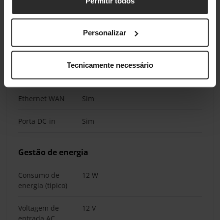
Permitir todos
MIMO
Conectividade
Personalizar
Quantidade de
1
Tecnicamente necessário
portas Ethernet
LAN (RJ-45)
Ethernet WAN
Sim
Porta DC-in
Sim
Gestão de energia
Consumo de
12 W
energia (típico)
Voltagem de
12 V
entrada AC