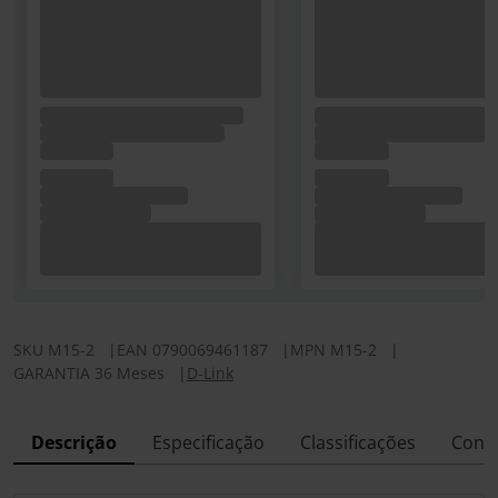
SKU
M15-2
|
EAN
0790069461187
|
MPN
M15-2
|
GARANTIA 36 Meses
|
D-Link
Descrição
Especificação
Classificações
Conf