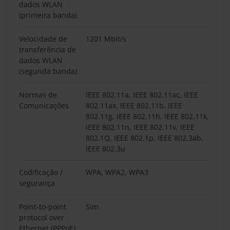
dados WLAN
(primeira banda)
Velocidade de
1201 Mbit/s
transferência de
dados WLAN
(segunda banda)
Normas de
IEEE 802.11a, IEEE 802.11ac, IEEE
Comunicações
802.11ax, IEEE 802.11b, IEEE
802.11g, IEEE 802.11h, IEEE 802.11k,
IEEE 802.11n, IEEE 802.11v, IEEE
802.1Q, IEEE 802.1p, IEEE 802.3ab,
IEEE 802.3u
Codificação /
WPA, WPA2, WPA3
segurança
Point-to-point
Sim
protocol over
Ethernet (PPPoE)