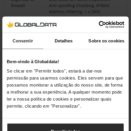
firewall
Anti-spoofing Checking, IP/MAC
Address Filtering, 1 x DMZ
Sistema
Mac OS X 10.13 High Sierra, Mac OS
operativo Mac
X 11.0 Big Sur, Mac OS X 10.14
compatível
Mojave, Mac OS X 12.0 Monterey,
Consentir
Detalhes
Sobre os cookies
Mac OS X 10.15 Catalina, Mac OS X
10.6 Snow Leopard, Mac OS X 10.10
Yosemite, Mac OS X 10.15.3
Bem-vindo à Globaldata!
Catalina, Mac OS X 10.7 Lion, Mac
OS X 10.11 El Capitan, Mac OS X
Se clicar em "Permitir todos", estará a dar-nos
10.8 Mountain Lion, Mac OS X 10.12
permissão para usarmos cookies. Eles servem para que
Sierra, Mac OS X 10.9 Mavericks
possamos monitorar a utilização do nosso site, de forma
a melhorar a sua experiência. A qualquer momento pode
Sistemas
Android, iOS
ler a nossa política de cookies e personalizar quais
operativos
móveis
permite, clicando em "Personalizar".
compatíveis
Tecnologia MU-
Sim