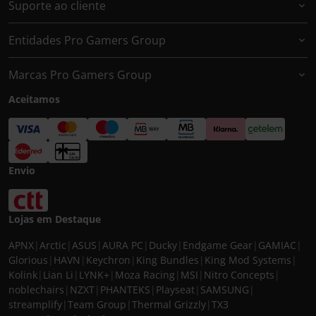
Suporte ao cliente
Entidades Pro Gamers Group
Marcas Pro Gamers Group
Aceitamos
Envio
Lojas em Destaque
APNX
|
Arctic
|
ASUS
|
AURA PC
|
Ducky
|
Endgame Gear
|
GAMIAC
|
Glorious
|
HAVN
|
Keychron
|
King Bundles
|
King Mod Systems
|
Kolink
|
Lian Li
|
LYNK+
|
Moza Racing
|
MSI
|
Nitro Concepts
|
noblechairs
|
NZXT
|
PHANTEKS
|
Playseat
|
SAMSUNG
|
streamplify
|
Team Group
|
Thermal Grizzly
|
TX3