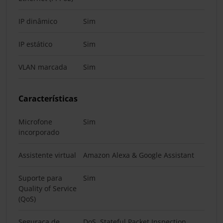
IP dinâmico
Sim
IP estático
Sim
VLAN marcada
Sim
Características
Microfone
Sim
incorporado
Assistente virtual
Amazon Alexa & Google Assistant
Suporte para
Sim
Quality of Service
(QoS)
Seguraça de
DoS, Stateful Packet Inspection,