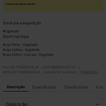
compras através do website.
Stock para expedição
Esgotado
Stock nas lojas
Loja Porto - Esgotado
Loja Lisboa - Esgotado
Loja Sintra / Cascais - Esgotado
SKU
SM-F766BZKHEUB
|
EAN
8806097492160
|
MPN
SM-F766BZKHEUB
|
GARANTIA 36 Meses
|
SAMSUNG
Descrição
Especificação
Classificações
Conf
Descrição