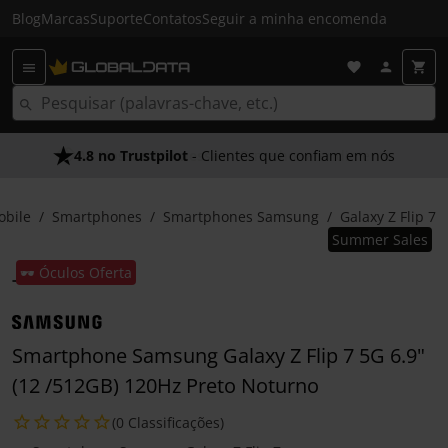
Blog
Marcas
Suporte
Contatos
Seguir a minha encomenda
4.8 no Trustpilot
- Clientes que confiam em nós
obile
Smartphones
Smartphones Samsung
Galaxy Z Flip 7
Summer Sales
🕶️ Óculos Oferta
Smartphone Samsung Galaxy Z Flip 7 5G 6.9"
(12 /512GB) 120Hz Preto Noturno
(0 Classificações)