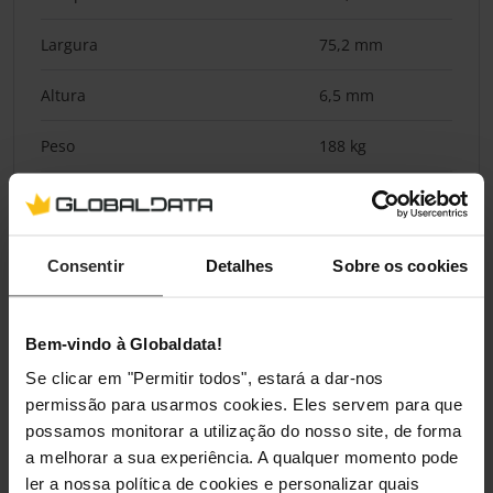
Largura
75,2 mm
Altura
6,5 mm
Peso
188 kg
CPU
Consentir
Detalhes
Sobre os cookies
Processador
Exynos 2500
Ecrã
Bem-vindo à Globaldata!
Se clicar em "Permitir todos", estará a dar-nos
Tamanho do Ecrã em Polegadas
6,9 "
permissão para usarmos cookies. Eles servem para que
possamos monitorar a utilização do nosso site, de forma
Resolução do Ecrã
2520 × 1080
a melhorar a sua experiência. A qualquer momento pode
pixels
ler a nossa política de cookies e personalizar quais