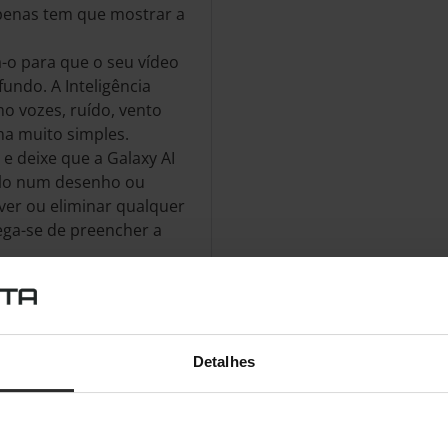
penas tem que mostrar a
a-o para que o seu vídeo
undo. A Inteligência
omo vozes, ruído, vento
rma muito simples.
e deixe que a Galaxy AI
ê-lo num desenho ou
ver ou eliminar qualquer
rega-se de preencher a
A MÃO
ssidade de abrir o
Detalhes
e o Assistente de AI dará
sualizando tudo no seu
moda..