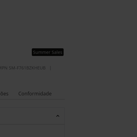
Summer Sales
MPN
SM-F761BZKHEUB
|
ções
Conformidade