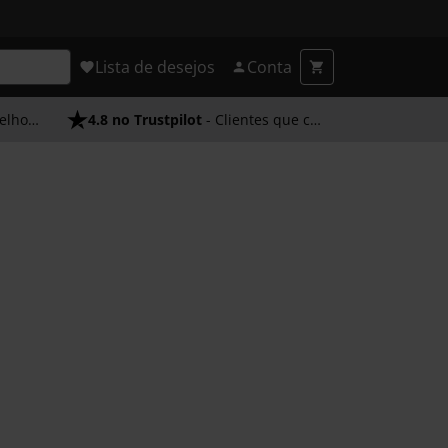
Lista de desejos
Conta
endimento
4.8 no Trustpilot
- Clientes que confiam em nós