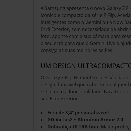
A Samsung apresenta o novo Galaxy Z Fl
icónico e compacto da série Z Flip. Aced
inteligentes como o Gemini ou a Now Bar
Ecrã Exterior, sem necessidade de abrir o
foto, aponte com a sua câmara para reso
o seu ecrã para que o Gemini Live o ajud
consiga as suas melhores selfies.
UM DESIGN ULTRACOMPACT
O Galaxy Z Flip FE mantem a essência qu
design dobrável que cabe em qualquer b
estilo nem à funcionalidade. Faça tudo o 
seu Ecrã Exterior.
Ecrã de 3,4’’ personalizável
GG Victus2 + Alumínio Armor 2.0
Dobradiça ULTRA fina:
Maior proteçã