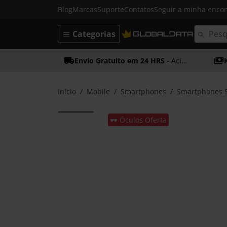
Blog
Marcas
Suporte
Contatos
Seguir a minha enc
Categorias
Envio Gratuito em 24 HRS
- Acima dos 50€
Início
Mobile
Smartphones
Smartphones 
🕶️ Óculos Oferta