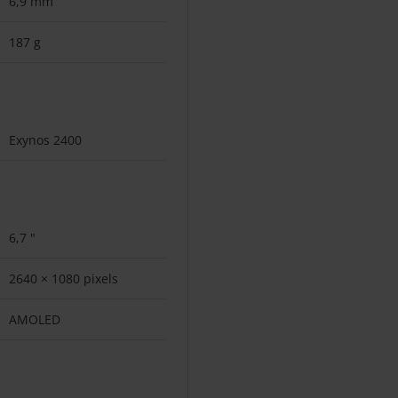
6,9 mm
187 g
Exynos 2400
6,7 "
2640 × 1080 pixels
AMOLED