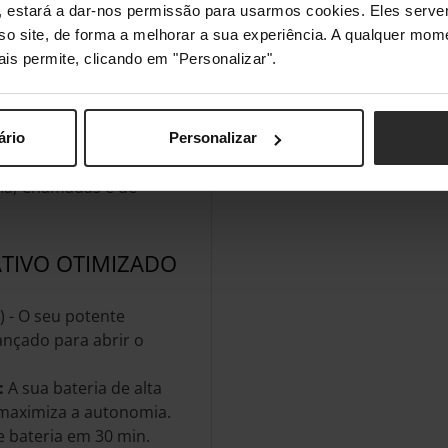
s", estará a dar-nos permissão para usarmos cookies. Eles ser
 capaz de interagir com
sso site, de forma a melhorar a sua experiência. A qualquer mome
erceiros, de forma
ais permite, clicando em "Personalizar".
 segundos.
 é capaz de ver o seu
a, mostra-lhe o que
precisa.
ário
Personalizar
 de AI mais completo
fia, Chamadas e de
ATIVO OTIMIZADO
 - O seu potente
nçado para abrir o
:
A sua bateria de alta
 maximiza a autonomia.
e bateria em 30 min.