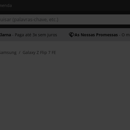
omenda
Klarna
- Paga até 3x sem juros
As Nossas Promessas
- O melhor at
Samsung
Galaxy Z Flip 7 FE