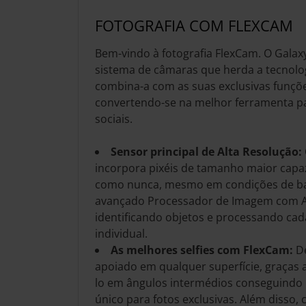
FOTOGRAFIA COM FLEXCAM
Bem-vindo à fotografia FlexCam. O Galaxy
sistema de câmaras que herda a tecnolog
combina-a com as suas exclusivas funçõ
convertendo-se na melhor ferramenta p
sociais.
Sensor principal de Alta Resolução:
incorpora pixéis de tamanho maior capaz
como nunca, mesmo em condições de bai
avançado Processador de Imagem com AI
identificando objetos e processando cad
individual.
As melhores selfies com FlexCam:
De
apoiado em qualquer superfície, graças 
lo em ângulos intermédios conseguind
único para fotos exclusivas. Além disso