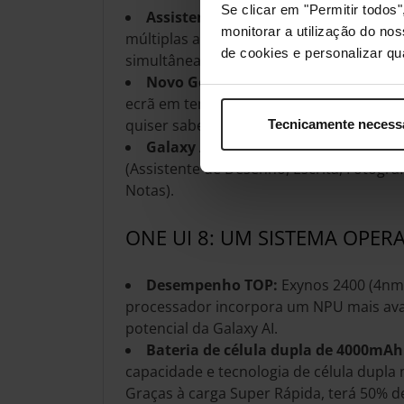
Se clicar em "Permitir todo
Assistente de AI:
O Assistente de AI é
monitorar a utilização do no
múltiplas aplicações, inclusive apps de t
de cookies e personalizar qu
simultânea e realizar tarefas em poucos
Novo Gemini Live:
Agora o Assistente
ecrã em tempo real ou através da câmar
quiser saber, e responderá a tudo o que 
Tecnicamente necess
Galaxy AI Suite:
O kit de ferramentas
(Assistente de Desenho, Escrita, Fotogra
Notas).
ONE UI 8: UM SISTEMA OPER
Desempenho TOP:
Exynos 2400 (4nm)
processador incorpora um NPU mais ava
potencial da Galaxy AI.
Bateria de célula dupla de 4000mAh
capacidade e tecnologia de célula dupla
Graças à carga Super Rápida, terá 50% d