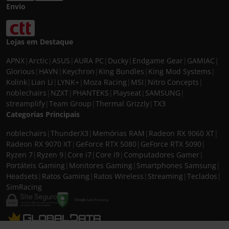
Envio
Lojas em Destaque
APNX
|
Arctic
|
ASUS
|
AURA PC
|
Ducky
|
Endgame Gear
|
GAMIAC
|
Glorious
|
HAVN
|
Keychron
|
King Bundles
|
King Mod Systems
|
Kolink
|
Lian Li
|
LYNK+
|
Moza Racing
|
MSI
|
Nitro Concepts
|
noblechairs
|
NZXT
|
PHANTEKS
|
Playseat
|
SAMSUNG
|
streamplify
|
Team Group
|
Thermal Grizzly
|
TX3
Categorias Principais
noblechairs
|
ThunderX3
|
Memórias RAM
|
Radeon RX 9060 XT
|
Radeon RX 9070 XT
|
GeForce RTX 5080
|
GeForce RTX 5090
|
Ryzen 7
|
Ryzen 9
|
Core i7
|
Core i9
|
Computadores Gamer
|
Portáteis Gaming
|
Monitores Gaming
|
Smartphones Samsung
|
Headsets
|
Ratos Gaming
|
Ratos Wireless
|
Streaming
|
Teclados
|
SimRacing