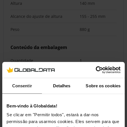
Altura
140 mm
Alcance do ajuste de altura
155 - 255 mm
Peso
880 g
Conteúdo da embalagem
Quantidade
1
Classificações
Consentir
Detalhes
Sobre os cookies
Bem-vindo à Globaldata!
Se clicar em "Permitir todos", estará a dar-nos
permissão para usarmos cookies. Eles servem para que