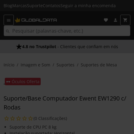
Blog
Marcas
Suporte
Contatos
Seguir a minha encomenda
4.8 no Trustpilot
- Clientes que confiam em nós
Início
Imagem e Som
Suportes
Suportes de Mesa
🕶️ Óculos Oferta
Suporte/Base Computador Ewent EW1290 c/
Rodas
(0 Classificações)
Suporte de CPU PC 8 kg
Instalação suportada: Horizontal