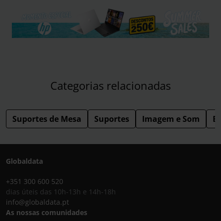
Categorias relacionadas
Suportes de Mesa
Suportes
Imagem e Som
E
Globaldata
+351 300 600 520
dias úteis das 10h-13h e 14h-18h
info@globaldata.pt
As nossas comunidades