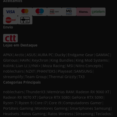
Aceitamos
Envio
Lojas em Destaque
APNX
|
Arctic
|
ASUS
|
AURA PC
|
Ducky
|
Endgame Gear
|
GAMIAC
|
Glorious
|
HAVN
|
Keychron
|
King Bundles
|
King Mod Systems
|
Kolink
|
Lian Li
|
LYNK+
|
Moza Racing
|
MSI
|
Nitro Concepts
|
noblechairs
|
NZXT
|
PHANTEKS
|
Playseat
|
SAMSUNG
|
streamplify
|
Team Group
|
Thermal Grizzly
|
TX3
Categorias Principais
noblechairs
|
ThunderX3
|
Memórias RAM
|
Radeon RX 9060 XT
|
Radeon RX 9070 XT
|
GeForce RTX 5080
|
GeForce RTX 5090
|
Ryzen 7
|
Ryzen 9
|
Core i7
|
Core i9
|
Computadores Gamer
|
Portáteis Gaming
|
Monitores Gaming
|
Smartphones Samsung
|
Headsets
|
Ratos Gaming
|
Ratos Wireless
|
Streaming
|
Teclados
|