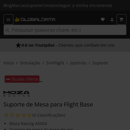
Blog
Marcas
Suporte
Contatos
Seguir a minha encomenda
4.8 no Trustpilot
As Nossas Promessas
- Clientes que confiam em nós
- O melhor atendimento
Início
Simulação
SimFlight
Joysticks
Suporte
🕶️ Óculos Oferta
Suporte de Mesa para Flight Base
(0 Classificações)
Moza Racing AS004
Grampo de mesa da base de voo