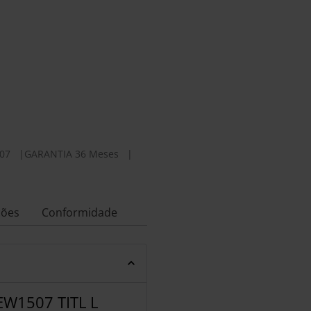
07
|
GARANTIA 36 Meses
|
ções
Conformidade
W1507 TITL L