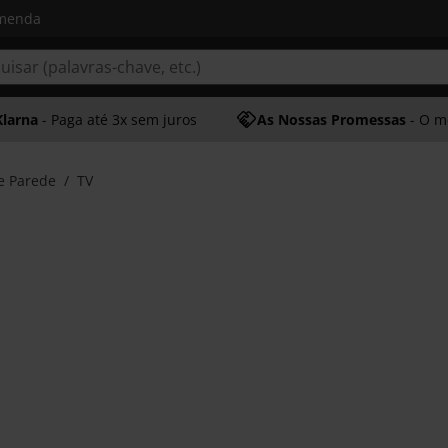
omenda
Klarna
- Paga até 3x sem juros
As Nossas Promessas
- O melhor at
e Parede
TV