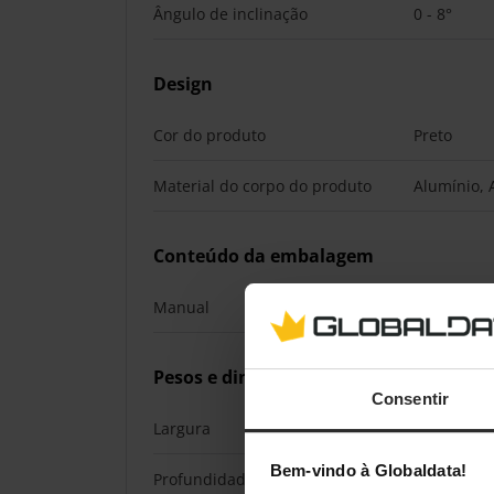
Ângulo de inclinação
0 - 8°
Design
Cor do produto
Preto
Material do corpo do produto
Alumínio, 
Conteúdo da embalagem
Manual
Sim
Pesos e dimensões
Consentir
Largura
665 mm
Bem-vindo à Globaldata!
Profundidade
20,5 mm