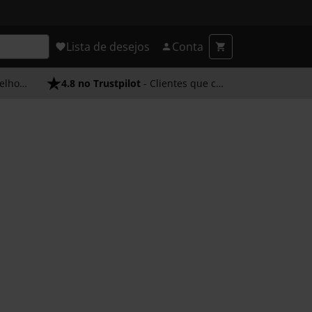
Lista de desejos
Conta
endimento
4.8 no Trustpilot
- Clientes que confiam em nós