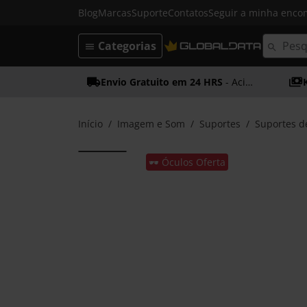
Blog
Marcas
Suporte
Contatos
Seguir a minha enc
Categorias
Envio Gratuito em 24 HRS
- Acima dos 50€
Início
Imagem e Som
Suportes
Suportes d
🕶️ Óculos Oferta