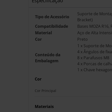
Especificação
Suporte de Monta
Tipo de Acessório
Bracket)
Compatibilidade
Bases MOZA R16, 
Material
Aço de Alta Intens
Cor
Preto
1 x Suporte de M
4 x Ângulos de fix
Conteúdo da
8 x Parafusos M8
Embalagem
4 x Porcas de cal
1 x Chave hexagon
Cor
Cor Principal
Materiais