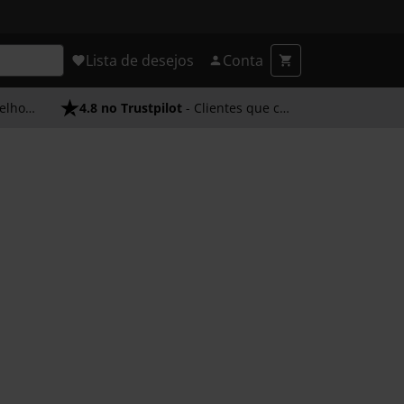
Lista de desejos
Conta
endimento
4.8 no Trustpilot
- Clientes que confiam em nós