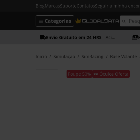
Blog
Marcas
Suporte
Contatos
Seguir a minha enc
Categorias
Envio Gratuito em 24 HRS
- Acima dos 50€
Início
Simulação
SimRacing
Base Volante
Poupe 50%
🕶️ Óculos Oferta