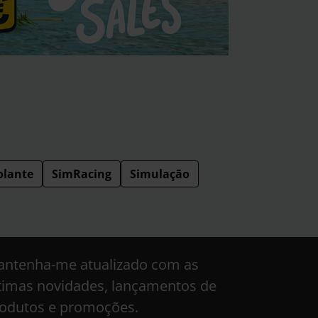
olante
SimRacing
Simulação
ntenha-me atualizado com as
timas novidades, lançamentos de
odutos e promoções.