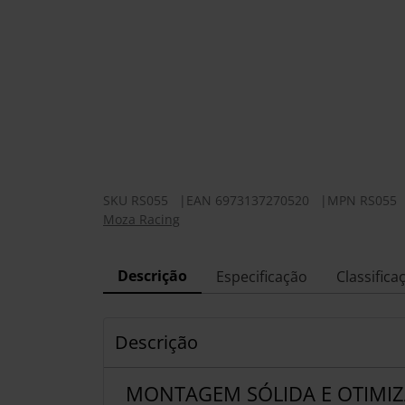
SKU
RS055
|
EAN
6973137270520
|
MPN
RS055
Moza Racing
Descrição
Especificação
Classifica
Descrição
MONTAGEM SÓLIDA E OTIMIZ