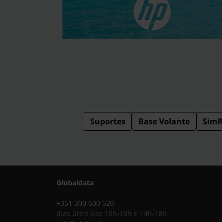
Suportes
Base Volante
SimR
Globaldata
+351 300 600 520
dias úteis das 10h-13h e 14h-18h