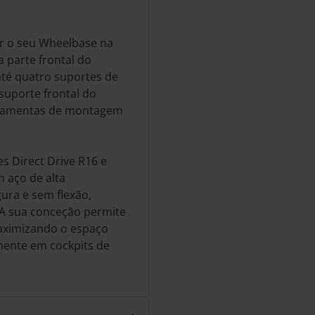
r o seu Wheelbase na
 parte frontal do
até quatro suportes de
suporte frontal do
erramentas de montagem
s Direct Drive R16 e
m aço de alta
ra e sem flexão,
 A sua conceção permite
maximizando o espaço
mente em cockpits de