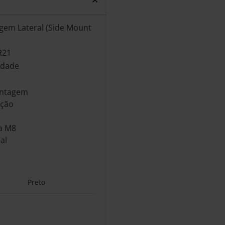
gem Lateral (Side Mount
R21
idade
ontagem
ação
ha M8
al
Preto