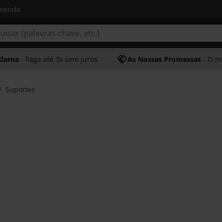
omenda
Klarna
- Paga até 3x sem juros
As Nossas Promessas
- O melhor at
Suportes