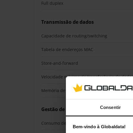
Full duplex
Transmissão de dados
Capacidade de routing/switching
Tabela de endereços MAC
Store-and-forward
Velocidade máxima de transferência de dado
Memória de pacote armazenada
Consentir
Gestão de energia
Consumo de energia (típico)
Bem-vindo à Globaldata!