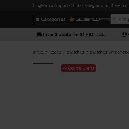
Blog
Marcas
Suporte
Contatos
Seguir a minha enc
Categorias
Envio Gratuito em 24 HRS
- Acima dos 50€
Início
Redes
Switches
Switches Unmanag
🕶️ Óculos Oferta