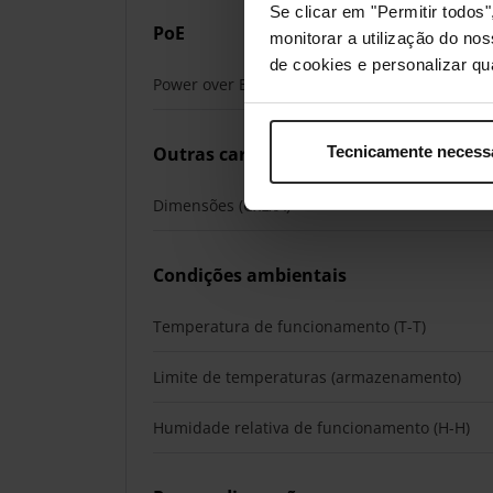
Se clicar em "Permitir todo
PoE
monitorar a utilização do no
de cookies e personalizar qu
Power over Ethernet (PoE)
Outras características
Tecnicamente necess
Dimensões (CxLxA)
Condições ambientais
Temperatura de funcionamento (T-T)
Limite de temperaturas (armazenamento)
Humidade relativa de funcionamento (H-H)