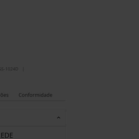
GS-1024D
|
ções
Conformidade
REDE