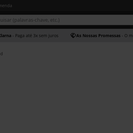
omenda
Klarna
- Paga até 3x sem juros
As Nossas Promessas
- O melhor at
ed