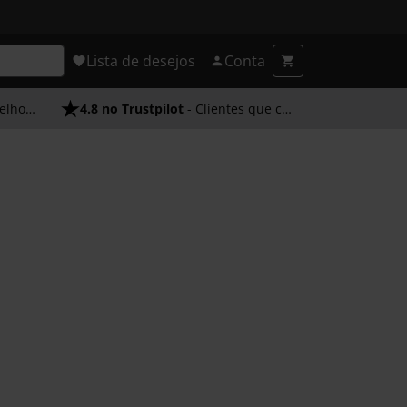
Lista de desejos
Conta
endimento
4.8 no Trustpilot
- Clientes que confiam em nós