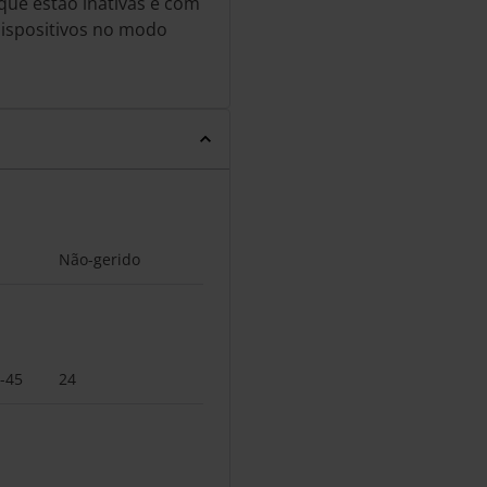
que estão inativas e com
 dispositivos no modo
Não-gerido
-45
24