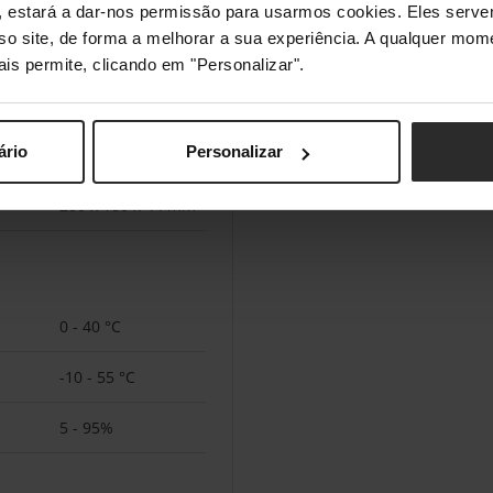
s", estará a dar-nos permissão para usarmos cookies. Eles ser
sso site, de forma a melhorar a sua experiência. A qualquer mome
ais permite, clicando em "Personalizar".
Não
ário
Personalizar
280 x 180 x 44 mm
0 - 40 °C
-10 - 55 °C
5 - 95%