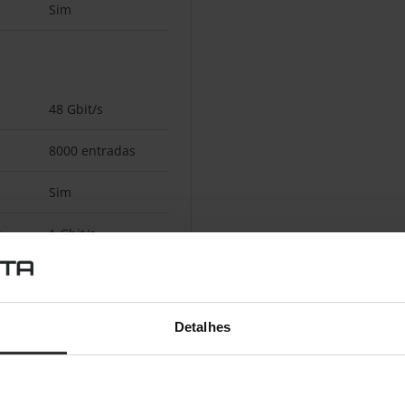
Sim
48 Gbit/s
8000 entradas
Sim
s
1 Gbit/s
0,5 MB
Detalhes
26,7 W