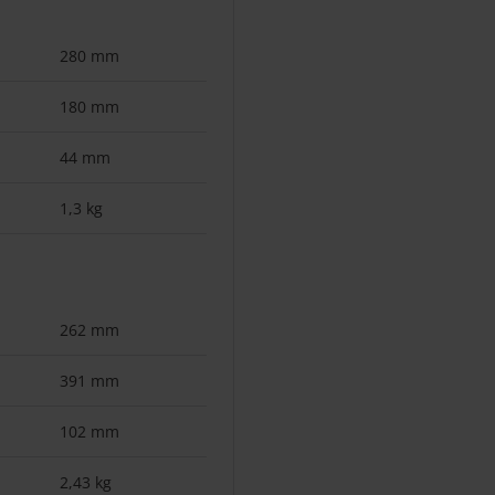
280 mm
180 mm
44 mm
1,3 kg
262 mm
391 mm
102 mm
2,43 kg