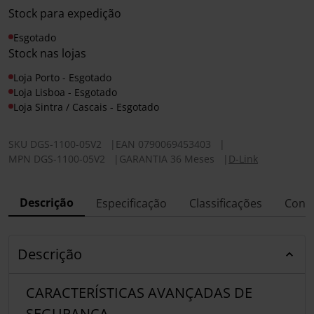
Stock para expedição
Esgotado
Stock nas lojas
Loja Porto - Esgotado
Loja Lisboa - Esgotado
Loja Sintra / Cascais - Esgotado
SKU
DGS-1100-05V2
|
EAN
0790069453403
|
MPN
DGS-1100-05V2
|
GARANTIA 36 Meses
|
D-Link
Descrição
Especificação
Classificações
Conf
Descrição
CARACTERÍSTICAS AVANÇADAS DE
SEGURANÇA