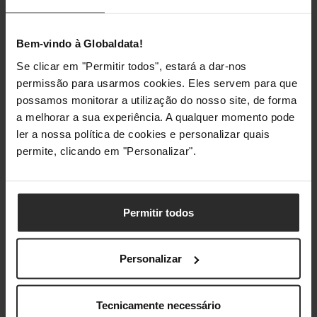
Voltagem de entrada AC
100 - 240 V
Bem-vindo à Globaldata!
Frequência de entrada AC
50/60 Hz
Se clicar em "Permitir todos", estará a dar-nos
permissão para usarmos cookies. Eles servem para que
Voltagem de entrada DC
5 V
possamos monitorar a utilização do nosso site, de forma
a melhorar a sua experiência. A qualquer momento pode
Corrente de entrada
1 A
ler a nossa política de cookies e personalizar quais
permite, clicando em "Personalizar".
Consumo de energia (máx)
3,42 W
PoE
Permitir todos
Power over Ethernet (PoE)
Não
Personalizar
Condições ambientais
Tecnicamente necessário
Temperatura de funcionamento
0 - 40 °C