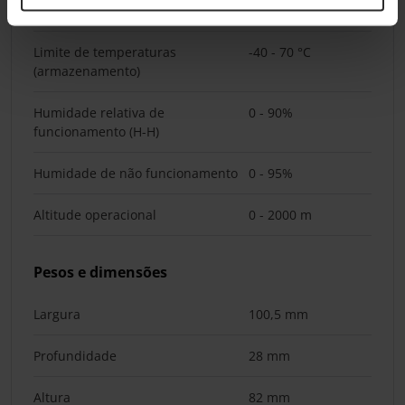
(T-T)
Limite de temperaturas
-40 - 70 °C
(armazenamento)
Humidade relativa de
0 - 90%
funcionamento (H-H)
Humidade de não funcionamento
0 - 95%
Altitude operacional
0 - 2000 m
Pesos e dimensões
Largura
100,5 mm
Profundidade
28 mm
Altura
82 mm