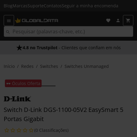
Blog
Marcas
Suporte
Contatos
Seguir a minha encomenda
4.8 no Trustpilot
- Clientes que confiam em nós
Início
Redes
Switches
Switches Unmanaged
🕶️ Óculos Oferta
Switch D-Link DGS-1100-05V2 EasySmart 5
Portas Gigabit
(0 Classificações)