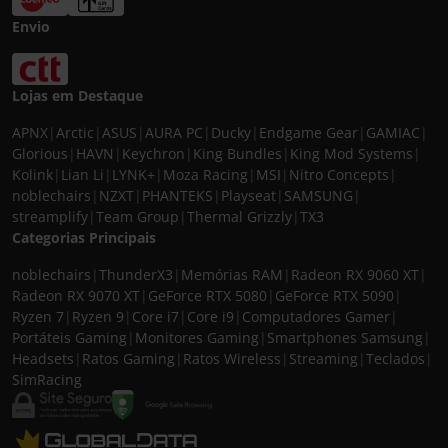
Envio
Lojas em Destaque
APNX
|
Arctic
|
ASUS
|
AURA PC
|
Ducky
|
Endgame Gear
|
GAMIAC
|
Glorious
|
HAVN
|
Keychron
|
King Bundles
|
King Mod Systems
|
Kolink
|
Lian Li
|
LYNK+
|
Moza Racing
|
MSI
|
Nitro Concepts
|
noblechairs
|
NZXT
|
PHANTEKS
|
Playseat
|
SAMSUNG
|
streamplify
|
Team Group
|
Thermal Grizzly
|
TX3
Categorias Principais
noblechairs
|
ThunderX3
|
Memórias RAM
|
Radeon RX 9060 XT
|
Radeon RX 9070 XT
|
GeForce RTX 5080
|
GeForce RTX 5090
|
Ryzen 7
|
Ryzen 9
|
Core i7
|
Core i9
|
Computadores Gamer
|
Portáteis Gaming
|
Monitores Gaming
|
Smartphones Samsung
|
Headsets
|
Ratos Gaming
|
Ratos Wireless
|
Streaming
|
Teclados
|
SimRacing