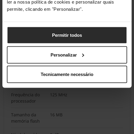
ler a nossa política de cookies e personalizar quais
Cor do produto
Preto
permite, clicando em "Personalizar".
Indicadores LED
Sim
Permitir todos
Compatibilidade
FCC A, CE A, VCCI A, C-Tick, BSMI,
eletromagnética
CCC
Personalizar
Desempenho
Tecnicamente necessário
Processador
Sim
built-in
Frequência do
125 MHz
processador
Tamanho da
16 MB
memória flash