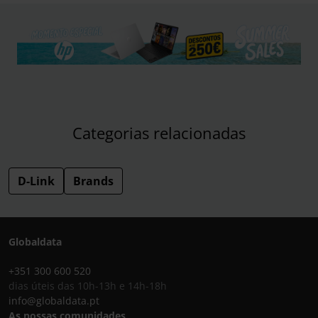
Categorias relacionadas
D-Link
Brands
Globaldata
+351 300 600 520
dias úteis das 10h-13h e 14h-18h
info@globaldata.pt
As nossas comunidades