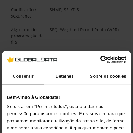
Codificação /
SNMP, SSL/TLS
segurança
Algoritmo de
SPQ, Weighted Round Robin (WRR)
programação de
fila
Características Multicast
Apoio Multicast
Sim
Consentir
Detalhes
Sobre os cookies
Design
Bem-vindo à Globaldata!
Se clicar em "Permitir todos", estará a dar-nos
Montagem em
Sim
prateleira
permissão para usarmos cookies. Eles servem para que
possamos monitorar a utilização do nosso site, de forma
Forma
1U
a melhorar a sua experiência. A qualquer momento pode