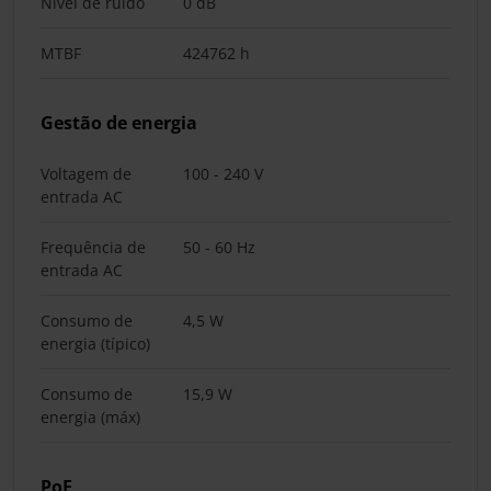
Nível de ruído
0 dB
MTBF
424762 h
Gestão de energia
Voltagem de
100 - 240 V
entrada AC
Frequência de
50 - 60 Hz
entrada AC
Consumo de
4,5 W
energia (típico)
Consumo de
15,9 W
energia (máx)
PoE