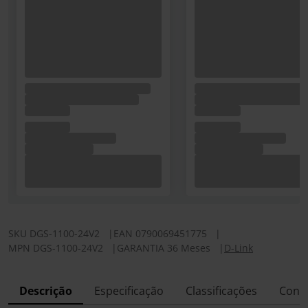
SKU
DGS-1100-24V2
|
EAN
0790069451775
|
MPN
DGS-1100-24V2
|
GARANTIA 36 Meses
|
D-Link
Descrição
Especificação
Classificações
Conf