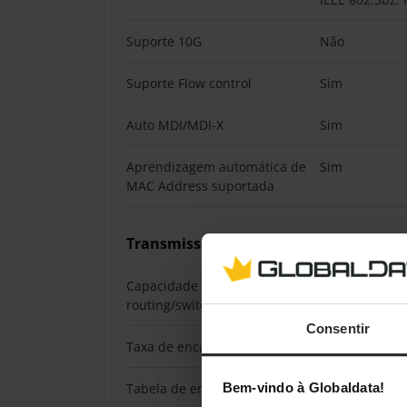
Suporte 10G
Não
Suporte Flow control
Sim
Auto MDI/MDI-X
Sim
Aprendizagem automática de
Sim
MAC Address suportada
Transmissão de dados
Capacidade de
25 Gbit/s
routing/switching
Consentir
Taxa de encaminhamento
18,6 Mpps
Tabela de endereços MAC
4000 entradas
Bem-vindo à Globaldata!