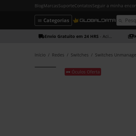
Blog
Marcas
Suporte
Contatos
Seguir a minha enc
Categorias
Envio Gratuito em 24 HRS
- Acima dos 50€
Início
Redes
Switches
Switches Unmanag
🕶️ Óculos Oferta