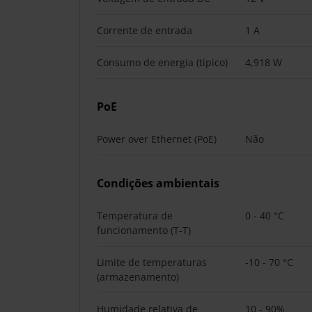
Corrente de entrada
1 A
Consumo de energia (típico)
4,918 W
PoE
Power over Ethernet (PoE)
Não
Condições ambientais
Temperatura de
0 - 40 °C
funcionamento (T-T)
Limite de temperaturas
-10 - 70 °C
(armazenamento)
Humidade relativa de
10 - 90%