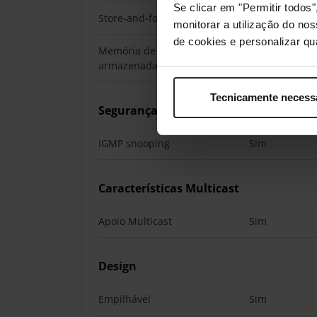
Se clicar em "Permitir todo
Store-and-forward
Sim
monitorar a utilização do no
de cookies e personalizar qu
Memória de pacote
8,1 MB
armazenada
Tecnicamente necess
Segurança
IGMP snooping
Sim
Características Multicast
Apoio Multicast
Sim
Design
Empilhável
Sim