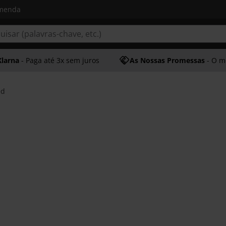
omenda
Klarna
- Paga até 3x sem juros
As Nossas Promessas
- O melhor at
ed