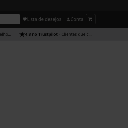
Lista de desejos
Conta
endimento
4.8 no Trustpilot
- Clientes que confiam em nós