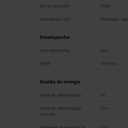
Cor do produto
Preto
Indicadores LED
Atividade, Lig
Desempenho
Sem ventoinhas
Sim
MTBF
765190 h
Gestão de energia
Fonte de alimentação
DC
Fonte de alimentação
Sim
incluída
Voltagem de entrada DC
12 V