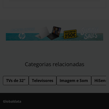
Categorias relacionadas
TVs de 32"
Televisores
Imagem e Som
HiSens
Globaldata