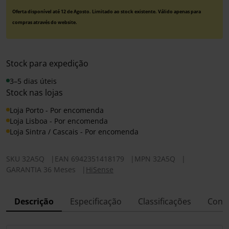
Oferta disponível até 12 de Agosto. Limitado ao stock existente. Válido apenas para
compras através do website.
Stock para expedição
3–5 dias úteis
Stock nas lojas
Loja Porto - Por encomenda
Loja Lisboa - Por encomenda
Loja Sintra / Cascais - Por encomenda
SKU
32A5Q
|
EAN
6942351418179
|
MPN
32A5Q
|
GARANTIA 36 Meses
|
HiSense
Descrição
Especificação
Classificações
Conf