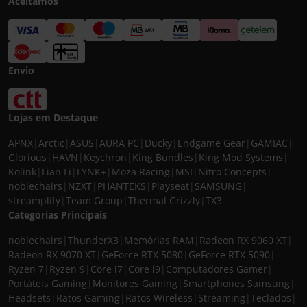
Aceitamos
Envio
Lojas em Destaque
APNX
|
Arctic
|
ASUS
|
AURA PC
|
Ducky
|
Endgame Gear
|
GAMIAC
|
Glorious
|
HAVN
|
Keychron
|
King Bundles
|
King Mod Systems
|
Kolink
|
Lian Li
|
LYNK+
|
Moza Racing
|
MSI
|
Nitro Concepts
|
noblechairs
|
NZXT
|
PHANTEKS
|
Playseat
|
SAMSUNG
|
streamplify
|
Team Group
|
Thermal Grizzly
|
TX3
Categorias Principais
noblechairs
|
ThunderX3
|
Memórias RAM
|
Radeon RX 9060 XT
|
Radeon RX 9070 XT
|
GeForce RTX 5080
|
GeForce RTX 5090
|
Ryzen 7
|
Ryzen 9
|
Core i7
|
Core i9
|
Computadores Gamer
|
Portáteis Gaming
|
Monitores Gaming
|
Smartphones Samsung
|
Headsets
|
Ratos Gaming
|
Ratos Wireless
|
Streaming
|
Teclados
|