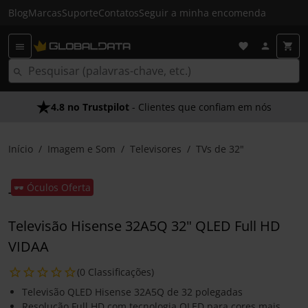
Blog
Marcas
Suporte
Contatos
Seguir a minha encomenda
4.8 no Trustpilot
- Clientes que confiam em nós
Início
Imagem e Som
Televisores
TVs de 32"
🕶️ Óculos Oferta
Televisão Hisense 32A5Q 32" QLED Full HD
VIDAA
(0 Classificações)
Televisão QLED Hisense 32A5Q de 32 polegadas
Resolução Full HD com tecnologia QLED para cores mais