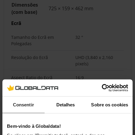
Dimensões
725 × 159 × 462 mm
(com base)
Ecrã
Tamanho do Ecrã em
32 "
Polegadas
Resolução do Ecrã
UHD (3,840 x 2,160
pixels)
Aspect Ratio do Ecrã
16:9
Tipo de Painel de Ecrã
QLED
Consentir
Detalhes
Sobre os cookies
Classificações
Bem-vindo à Globaldata!