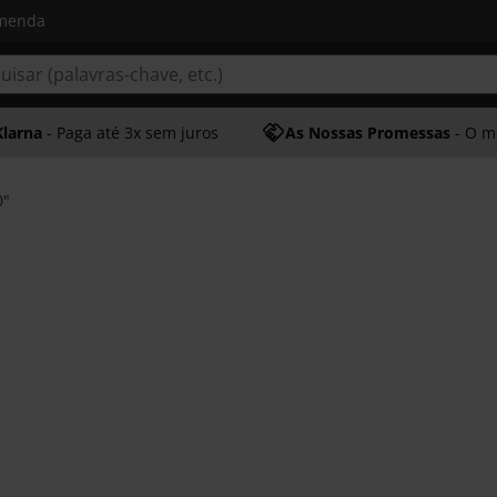
omenda
Klarna
- Paga até 3x sem juros
As Nossas Promessas
- O melhor at
0"