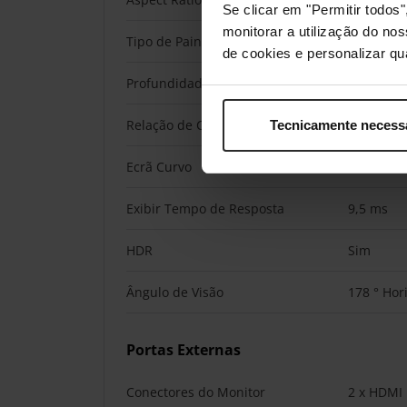
Se clicar em "Permitir todo
monitorar a utilização do no
Tipo de Painel de Ecrã
QLED
de cookies e personalizar qu
Profundidade da Cor
máx. 16,7
Relação de Contraste (Estático)
5 000:1
Tecnicamente necess
Ecrã Curvo
Não
Exibir Tempo de Resposta
9,5 ms
HDR
Sim
Ângulo de Visão
178 ° Hori
Portas Externas
Conectores do Monitor
2 x HDMI