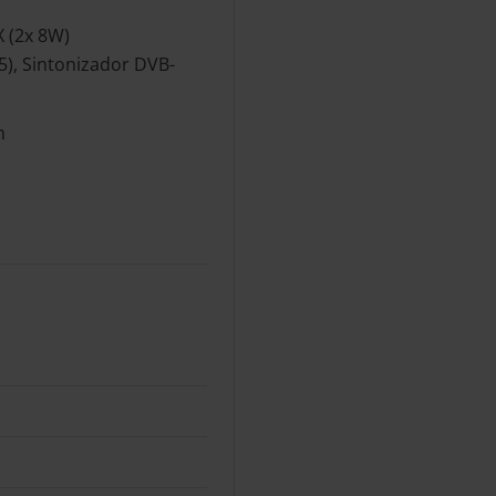
 (2x 8W)
45), Sintonizador DVB-
m