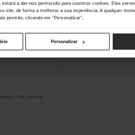
s", estará a dar-nos permissão para usarmos cookies. Eles ser
sso site, de forma a melhorar a sua experiência. A qualquer mome
ais permite, clicando em "Personalizar".
 milhões de cores (8 bits)
ário
Personalizar
zontal / 178 ° Vertical