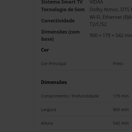
Sistema Smart TV
VIDAA
Tecnologia de Som
Dolby Atmos, DTS X
Wi-Fi, Ethernet (RJ
Conectividade
T2/C/S2
Dimensões (com
900 × 179 × 542 m
base)
Cor
Cor Principal
Preto
Dimensões
Comprimento / Profundidade
179 mm
Largura
900 mm
Altura
542 mm