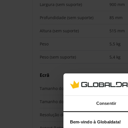
Largura (sem suporte)
900 mm
Profundidade (sem suporte)
85 mm
Altura (sem suporte)
515 mm
Peso
5,5 kg
Peso (sem suporte)
5,4 kg
Ecrã
Tamanho do Ecrã em Polegadas
40 "
Tamanho do Ecrã em cm
100 cm
Consentir
Resolução do Ecrã
UHD (3,84
Bem-vindo à Globaldata!
Aspect Ratio do Ecrã
16:9