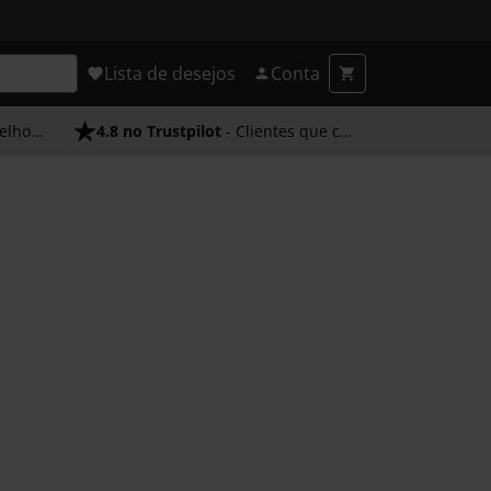
Lista de desejos
Conta
endimento
4.8 no Trustpilot
- Clientes que confiam em nós