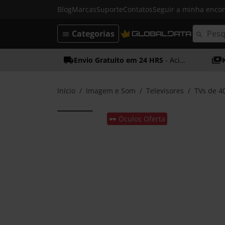
Blog
Marcas
Suporte
Contatos
Seguir a minha enc
Categorias
Envio Gratuito em 24 HRS
- Acima dos 50€
Início
Imagem e Som
Televisores
TVs de 4
🕶️ Óculos Oferta