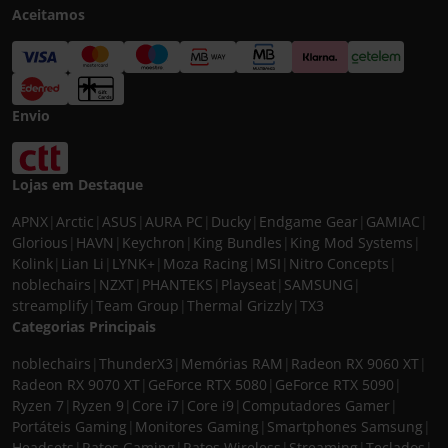
Aceitamos
Envio
Lojas em Destaque
APNX
|
Arctic
|
ASUS
|
AURA PC
|
Ducky
|
Endgame Gear
|
GAMIAC
|
Glorious
|
HAVN
|
Keychron
|
King Bundles
|
King Mod Systems
|
Kolink
|
Lian Li
|
LYNK+
|
Moza Racing
|
MSI
|
Nitro Concepts
|
noblechairs
|
NZXT
|
PHANTEKS
|
Playseat
|
SAMSUNG
|
streamplify
|
Team Group
|
Thermal Grizzly
|
TX3
Categorias Principais
noblechairs
|
ThunderX3
|
Memórias RAM
|
Radeon RX 9060 XT
|
Radeon RX 9070 XT
|
GeForce RTX 5080
|
GeForce RTX 5090
|
Ryzen 7
|
Ryzen 9
|
Core i7
|
Core i9
|
Computadores Gamer
|
Portáteis Gaming
|
Monitores Gaming
|
Smartphones Samsung
|
Headsets
|
Ratos Gaming
|
Ratos Wireless
|
Streaming
|
Teclados
|