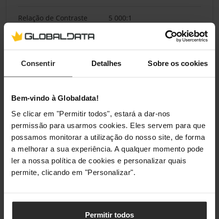
Relação de Contraste
5 000:1
(Estático)
Ecrã Curvo
Não
Consentir
Detalhes
Sobre os cookies
Exibir Tempo de
9,5 ms
Resposta
Bem-vindo à Globaldata!
HDR
Sim
Se clicar em "Permitir todos", estará a dar-nos
permissão para usarmos cookies. Eles servem para que
Padrão HDR
HDR10, HDR10+, HLG
possamos monitorar a utilização do nosso site, de forma
a melhorar a sua experiência. A qualquer momento pode
Brilho do Ecrã SDR /
30 cd/m²
ler a nossa política de cookies e personalizar quais
Normal
permite, clicando em "Personalizar".
Ângulo de Visão
178 ° Horizontal / 178 °
Vertical
Permitir todos