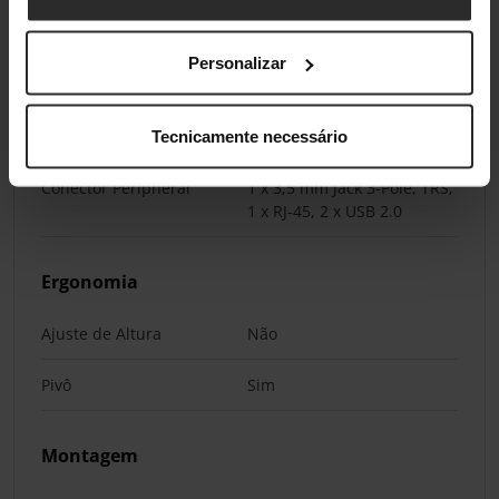
Portas Externas
Personalizar
Conectores do Monitor
2 x HDMI
Conectividade
Tecnicamente necessário
Conector Peripheral
1 x 3,5 mm Jack 3-Pole, TRS,
1 x RJ-45, 2 x USB 2.0
Ergonomia
Ajuste de Altura
Não
Pivô
Sim
Montagem