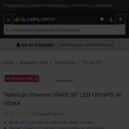
Blog
Marcas
Suporte
Contatos
Seguir a minha encomenda
4.8 no Trustpilot
- Clientes que confiam em nós
Início
Imagem e Som
Televisores
TVs de 50"
🕶️ Óculos Oferta
Televisão Hisense 50A6S 50" LED UltraHD 4K
VIDAA
(0 Classificações)
Ecrã: 50" (127 cm) 4K Ultra HD (3840 x 2160)
Painel: Direct LED (60Hz) com molduras ultrafinas