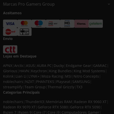
Marcas Pro Gamers Group
Aceitamos
Envio
Lojas em Destaque
APNX
|
Arctic
|
ASUS
|
AURA PC
|
Ducky
|
Endgame Gear
|
GAMIAC
|
Glorious
|
HAVN
|
Keychron
|
King Bundles
|
King Mod Systems
|
Kolink
|
Lian Li
|
LYNK+
|
Moza Racing
|
MSI
|
Nitro Concepts
|
noblechairs
|
NZXT
|
PHANTEKS
|
Playseat
|
SAMSUNG
|
streamplify
|
Team Group
|
Thermal Grizzly
|
TX3
Categorias Principais
noblechairs
|
ThunderX3
|
Memórias RAM
|
Radeon RX 9060 XT
|
Radeon RX 9070 XT
|
GeForce RTX 5080
|
GeForce RTX 5090
|
Ryzen 7
|
Ryzen 9
|
Core i7
|
Core i9
|
Computadores Gamer
|