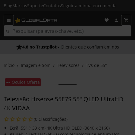
Blog
Marcas
Suporte
Contatos
Seguir a minha encomenda
4.8 no Trustpilot
- Clientes que confiam em nós
Início
Imagem e Som
Televisores
TVs de 55"
🕶️ Óculos Oferta
Televisão Hisense 55E7S 55" QLED UltraHD
4K VIDAA
(0 Classificações)
Ecrã: 55" (139 cm) 4K Ultra HD QLED (3840 x 2160)
Painel: Direct LED (60Hz) com tecnologia Quantum Dot