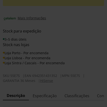
Mais Informações
Stock para expedição
3–5 dias úteis
Stock nas lojas
Loja Porto - Por encomenda
Loja Lisboa - Por encomenda
Loja Sintra / Cascais - Por encomenda
SKU
55E7S
|
EAN
6942351431352
|
MPN
55E7S
|
GARANTIA 36 Meses
|
HiSense
Descrição
Especificação
Classificações
Conf