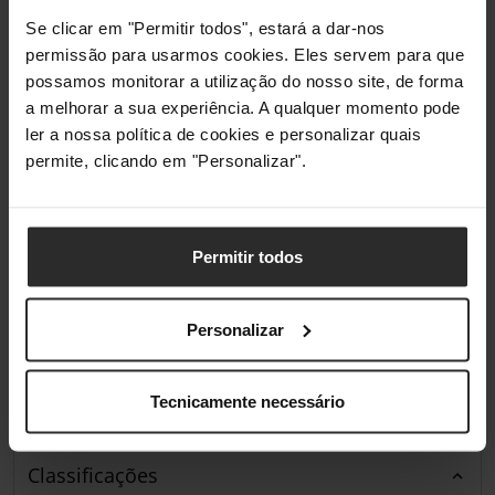
Se clicar em "Permitir todos", estará a dar-nos
Ecrã
permissão para usarmos cookies. Eles servem para que
possamos monitorar a utilização do nosso site, de forma
Tamanho do Ecrã em
55 "
a melhorar a sua experiência. A qualquer momento pode
Polegadas
ler a nossa política de cookies e personalizar quais
permite, clicando em "Personalizar".
Resolução do Ecrã
UHD (3,840 x 2,160 pixels)
Aspect Ratio do Ecrã
16:9
Permitir todos
Refresh Rate do ecrã
60 Hz
Tipo de Painel de Ecrã
QLED
Personalizar
Profundidade da Cor
máx. 16,7 milhões de cores
(8 bits)
Tecnicamente necessário
Classificações