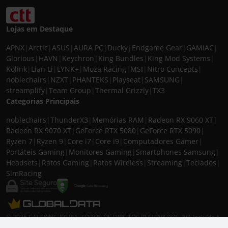
Lojas em Destaque
APNX
|
Arctic
|
ASUS
|
AURA PC
|
Ducky
|
Endgame Gear
|
GAMIAC
|
Glorious
|
HAVN
|
Keychron
|
King Bundles
|
King Mod Systems
|
Kolink
|
Lian Li
|
LYNK+
|
Moza Racing
|
MSI
|
Nitro Concepts
|
noblechairs
|
NZXT
|
PHANTEKS
|
Playseat
|
SAMSUNG
|
streamplify
|
Team Group
|
Thermal Grizzly
|
TX3
Categorias Principais
noblechairs
|
ThunderX3
|
Memórias RAM
|
Radeon RX 9060 XT
|
Radeon RX 9070 XT
|
GeForce RTX 5080
|
GeForce RTX 5090
|
Ryzen 7
|
Ryzen 9
|
Core i7
|
Core i9
|
Computadores Gamer
|
Portáteis Gaming
|
Monitores Gaming
|
Smartphones Samsung
|
Headsets
|
Ratos Gaming
|
Ratos Wireless
|
Streaming
|
Teclados
|
SimRacing
© 2026 CASEKING IBERIA. TODOS OS DIREITOS RESERVADOS. IVA incluído à
taxa em vigor para todos os produtos. As fotos apresentadas podem não