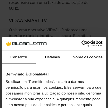
responsiva com uma taxa de atualização de
60Hz.
VIDAA SMART TV
O sistema operativo VIDAA U9 oferece uma
interface rápida, intuitiva e segura. Permite o
acesso direto a aplicações populares como
Netflix, Prime Video e YouTube. A navegação é
simplificada e adaptada às preferências do
Consentir
Detalhes
Sobre os cookies
utilizador para um entretenimento sem
complicações.
Bem-vindo à Globaldata!
Se clicar em "Permitir todos", estará a dar-nos
Especificação
permissão para usarmos cookies. Eles servem para que
possamos monitorar a utilização do nosso site, de forma
Ecrã
a melhorar a sua experiência. A qualquer momento pode
ler a nossa política de cookies e personalizar quais