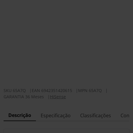
SKU
65A7Q
|
EAN
6942351420615
|
MPN
65A7Q
|
GARANTIA 36 Meses
|
HiSense
Descrição
Especificação
Classificações
Conf