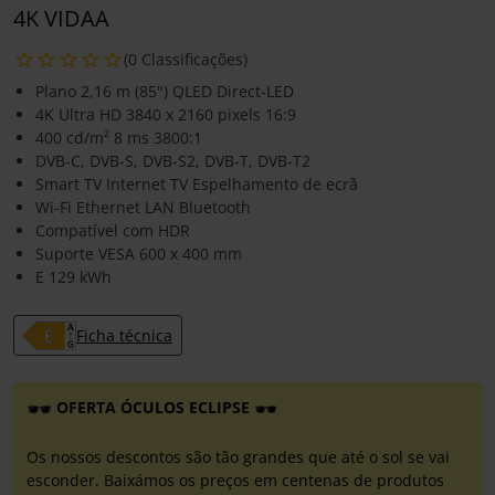
4K VIDAA
(0 Classificações)
Plano 2,16 m (85") QLED Direct-LED
4K Ultra HD 3840 x 2160 pixels 16:9
400 cd/m² 8 ms 3800:1
DVB-C, DVB-S, DVB-S2, DVB-T, DVB-T2
Smart TV Internet TV Espelhamento de ecrã
Wi-Fi Ethernet LAN Bluetooth
Compatível com HDR
Suporte VESA 600 x 400 mm
E 129 kWh
Ficha técnica
OFERTA ÓCULOS ECLIPSE
Os nossos descontos são tão grandes que até o sol se vai
esconder. Baixámos os preços em centenas de produtos