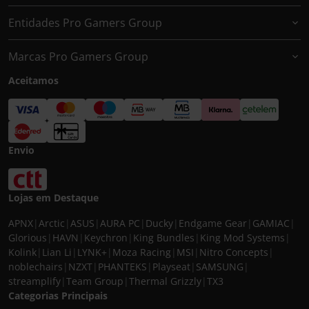
Entidades Pro Gamers Group
Marcas Pro Gamers Group
Aceitamos
Envio
Lojas em Destaque
APNX
|
Arctic
|
ASUS
|
AURA PC
|
Ducky
|
Endgame Gear
|
GAMIAC
|
Glorious
|
HAVN
|
Keychron
|
King Bundles
|
King Mod Systems
|
Kolink
|
Lian Li
|
LYNK+
|
Moza Racing
|
MSI
|
Nitro Concepts
|
noblechairs
|
NZXT
|
PHANTEKS
|
Playseat
|
SAMSUNG
|
streamplify
|
Team Group
|
Thermal Grizzly
|
TX3
Categorias Principais