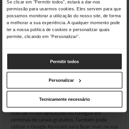
Se clicar em "Permitir todos", estará a dar-nos
permissão para usarmos cookies. Eles servem para que
Partilhar com a TV
possamos monitorar a utilização do nosso site, de forma
Clique, transmita, desfrute Mudar de dispositivos
a melhorar a sua experiência. A qualquer momento pode
é algo do passado. A função Partilhar com a TV
ler a nossa política de cookies e personalizar quais
da Hisense transmite o seu conteúdo favorito do
permite, clicando em "Personalizar".
seu dispositivo diretamente para a sua TV.
Espelhar ou partilhar - a escolha é sua, sem
complicações.
Permitir todos
Google TV
O entretenimento que adora. Com uma ajudinha
do Google. A Google TV™ reúne filmes, séries e
Personalizar
muito mais de todas as suas assinaturas e
organiza-os apenas para si. Obtenha
recomendações selecionadas, utilize a poderosa
Tecnicamente necessário
pesquisa do Google para encontrar séries em
mais de 10 000 aplicações ou navegue em
centenas de canais gratuitos. Também pode
utilizar o Google Assistant para fazer mais na sua