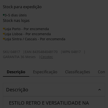
Stock para expedição
3–5 dias úteis
Stock nas lojas
Loja Porto - Por encomenda
Loja Lisboa - Por encomenda
Loja Sintra / Cascais - Por encomenda
SKU
04817
|
EAN
8435484048170
|
MPN
04817
|
GARANTIA 36 Meses
|
Cecotec
Descrição
Especificação
Classificações
Conf
Descrição
ESTILO RETRO E VERSATILIDADE NA