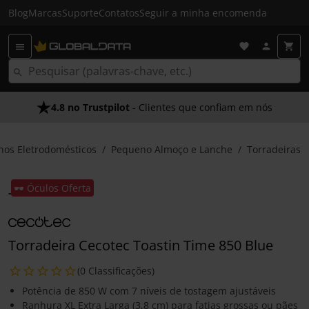
Blog
Marcas
Suporte
Contatos
Seguir a minha encomenda
4.8 no Trustpilot
- Clientes que confiam em nós
os Eletrodomésticos
Pequeno Almoço e Lanche
Torradeiras
🕶️ Óculos Oferta
Torradeira Cecotec Toastin Time 850 Blue
(0 Classificações)
Potência de 850 W com 7 níveis de tostagem ajustáveis
Ranhura XL Extra Larga (3,8 cm) para fatias grossas ou pães