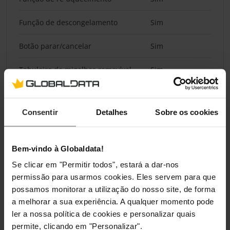
Função de descongelamento
Sim
Botão parar/cancelar
Sim
Tabuleiro de migalhas removível
Sim
Bandeja de migalhas
Sim
Consentir
Detalhes
Sobre os cookies
Gestão de energia
Bem-vindo à Globaldata!
Potência
850 W
Se clicar em "Permitir todos", estará a dar-nos
Voltagem de entrada AC
220 – 240
permissão para usarmos cookies. Eles servem para que
possamos monitorar a utilização do nosso site, de forma
Frequência de entrada AC
50 - 60 Hz
a melhorar a sua experiência. A qualquer momento pode
ler a nossa política de cookies e personalizar quais
permite, clicando em "Personalizar".
Pesos e dimensões