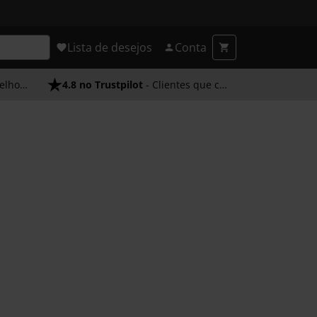
Lista de desejos
Conta
endimento
4.8 no Trustpilot
- Clientes que confiam em nós