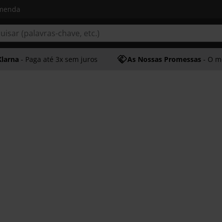
omenda
Klarna
- Paga até 3x sem juros
As Nossas Promessas
- O melhor at