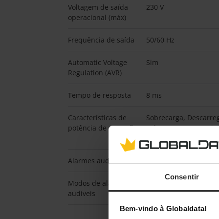
Voltagem de saída
230 V
operacional (máx)
Frequência de saída
50/60 Hz
Automatic Voltage
Sim
Regulation (AVR)
Tempo de resposta
8 ms
Características de
Sobrecarga, Descarre
potência de proteção
Sobrecarga, Curto-circ
sobretensões
Alarmes audíveis
Sim
Consentir
Modos de alarme
Falha, Alarme de bate
audíveis
sobrecarga
Bem-vindo à Globaldata!