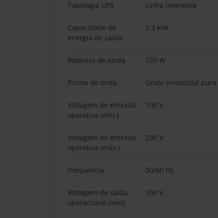
Topologia UPS
Linha interativa
Capacidade de
1,3 kVA
energia de saída
Potência de saída
720 W
Forma de onda
Onda sinusoidal pura
Voltagem de entrada
100 V
operativa (mín.)
Voltagem de entrada
230 V
operativa (máx.)
Frequência
50/60 Hz
Voltagem de saída
100 V
operacional (mín)