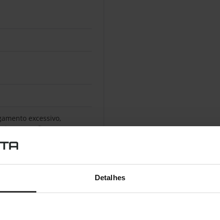
gamento excessivo,
uito, Proteção contra
Detalhes
ria fraca, Alarme de