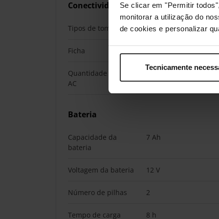
Conectividade
Se clicar em "Permitir todo
monitorar a utilização do no
Tipos de tomada AC
Tipo F
de cookies e personalizar qu
Ficha
Tipo F
Tecnicamente necess
Quantidade de saídas
3 tomada(s) CA
AC
Bateria
Capacidade da
7 Ah
bateria
Voltagem da bateria
12 V
Número de pilhas
2
Tempo de carga
8 h