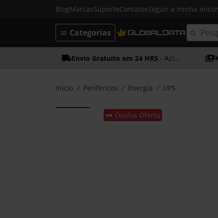
Blog
Marcas
Suporte
Contatos
Seguir a minha enc
Categorias
Envio Gratuito em 24 HRS
- Acima dos 50€
Início
Periféricos
Energia
UPS
🕶️ Óculos Oferta