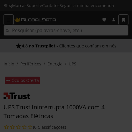
Blog
Marcas
Suporte
Contatos
Seguir a minha encomenda
4.8 no Trustpilot
- Clientes que confiam em nós
Início
Periféricos
Energia
UPS
🕶️ Óculos Oferta
UPS Trust Ininterrupta 1000VA com 4
Tomadas Elétricas
(0 Classificações)