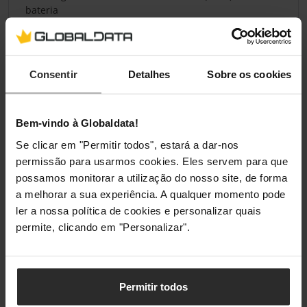
bateria
Capacidade
7 Ah
da bateria
Consentir
Detalhes
Sobre os cookies
Voltagem da
12 V
bateria
Bem-vindo à Globaldata!
Número de
2
Se clicar em "Permitir todos", estará a dar-nos
pilhas
permissão para usarmos cookies. Eles servem para que
possamos monitorar a utilização do nosso site, de forma
Tempo de
0,46 min
backup (meia
a melhorar a sua experiência. A qualquer momento pode
máxima)
ler a nossa política de cookies e personalizar quais
permite, clicando em "Personalizar".
Tempo de
5 min
backup (meia
carga)
Permitir todos
Tempo de
8 h