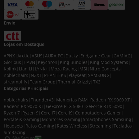
Envio
Lojas em Destaque
APNX
|
Arctic
|
ASUS
|
AURA PC
|
Ducky
|
Endgame Gear
|
GAMIAC
|
Glorious
|
HAVN
|
Keychron
|
King Bundles
|
King Mod Systems
|
Kolink
|
Lian Li
|
LYNK+
|
Moza Racing
|
MSI
|
Nitro Concepts
|
noblechairs
|
NZXT
|
PHANTEKS
|
Playseat
|
SAMSUNG
|
streamplify
|
Team Group
|
Thermal Grizzly
|
TX3
Categorias Principais
noblechairs
|
ThunderX3
|
Memórias RAM
|
Radeon RX 9060 XT
|
Radeon RX 9070 XT
|
GeForce RTX 5080
|
GeForce RTX 5090
|
Ryzen 7
|
Ryzen 9
|
Core i7
|
Core i9
|
Computadores Gamer
|
Portáteis Gaming
|
Monitores Gaming
|
Smartphones Samsung
|
Headsets
|
Ratos Gaming
|
Ratos Wireless
|
Streaming
|
Teclados
|
SimRacing