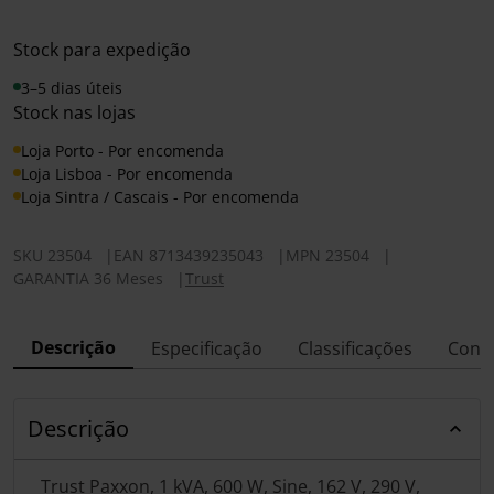
Stock para expedição
3–5 dias úteis
Stock nas lojas
Loja Porto - Por encomenda
Loja Lisboa - Por encomenda
Loja Sintra / Cascais - Por encomenda
SKU
23504
|
EAN
8713439235043
|
MPN
23504
|
GARANTIA 36 Meses
|
Trust
Descrição
Especificação
Classificações
Conf
Descrição
Trust Paxxon, 1 kVA, 600 W, Sine, 162 V, 290 V,