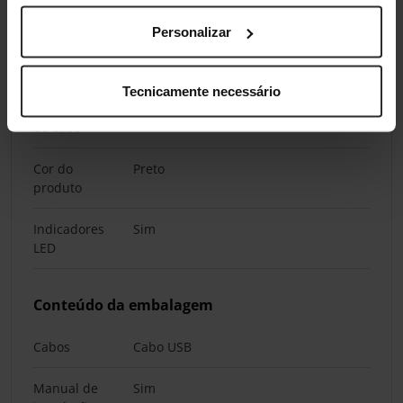
carga
Personalizar
Design
Tecnicamente necessário
Comprimento
1,4 m
do cabo
Cor do
Preto
produto
Indicadores
Sim
LED
Conteúdo da embalagem
Cabos
Cabo USB
Manual de
Sim