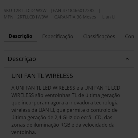
SKU
12RTLLCD1W3W
|
EAN
4718466017383
|
MPN
12RTLLCD1W3W
|
GARANTIA 36 Meses
|
Lian Li
Descrição
Especificação
Classificações
Conf
Descrição
UNI FAN TL WIRELESS
A UNI FAN TL LED WIRELESS e a UNI FAN TL LCD
WIRELESS são ventoinhas TL de última geração
que incorporam agora a inovadora tecnologia
wireless da LIAN LI, que permite o controlo de
última geração de 2,4 GHz do ecrã LCD, das
zonas de iluminação RGB e da velocidade da
ventoinha.