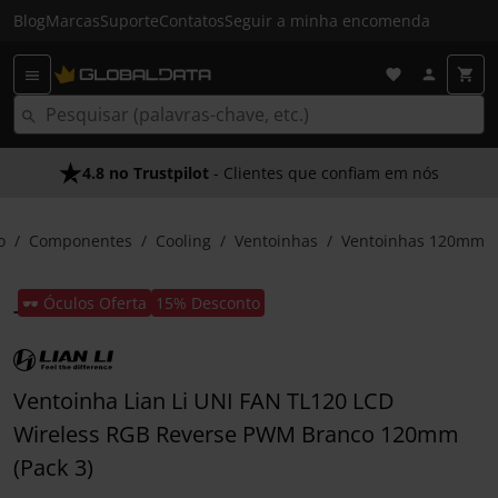
Blog
Marcas
Suporte
Contatos
Seguir a minha encomenda
4.8 no Trustpilot
- Clientes que confiam em nós
o
Componentes
Cooling
Ventoinhas
Ventoinhas 120mm
🕶️ Óculos Oferta
15% Desconto
Ventoinha Lian Li UNI FAN TL120 LCD
Wireless RGB Reverse PWM Branco 120mm
(Pack 3)