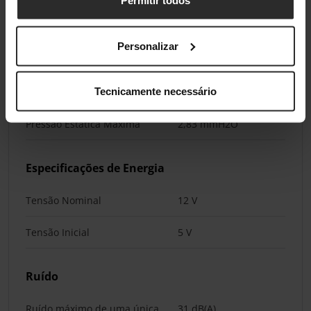
Permitir todos
RPM Mínimo da Ventoinha
350 rpm
RPM Máximo da Ventoinha
1900 rpm
Personalizar
Fluxo de Ar Máximo da
92,25 m³/h
Tecnicamente necessário
Ventoinha
Pressão Estática Máxima
2,83 mmH2O
Especificações de Energia
Tensão Nominal
12 V
Tensão Inicial
5 V
Ruído
Ruído máximo de uma única
31 dB(A)