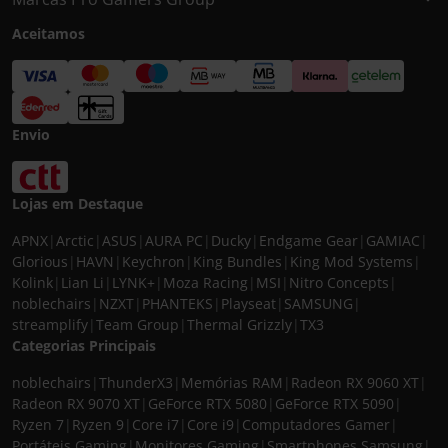
Aceitamos
Envio
Lojas em Destaque
APNX
|
Arctic
|
ASUS
|
AURA PC
|
Ducky
|
Endgame Gear
|
GAMIAC
|
Glorious
|
HAVN
|
Keychron
|
King Bundles
|
King Mod Systems
|
Kolink
|
Lian Li
|
LYNK+
|
Moza Racing
|
MSI
|
Nitro Concepts
|
noblechairs
|
NZXT
|
PHANTEKS
|
Playseat
|
SAMSUNG
|
streamplify
|
Team Group
|
Thermal Grizzly
|
TX3
Categorias Principais
noblechairs
|
ThunderX3
|
Memórias RAM
|
Radeon RX 9060 XT
|
Radeon RX 9070 XT
|
GeForce RTX 5080
|
GeForce RTX 5090
|
Ryzen 7
|
Ryzen 9
|
Core i7
|
Core i9
|
Computadores Gamer
|
Portáteis Gaming
|
Monitores Gaming
|
Smartphones Samsung
|