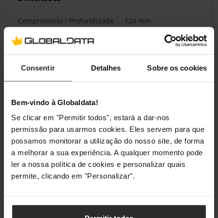
Comprimento / Profundidade
124 mm
Largura
120 mm
Altura da Ventoinha
28 mm
Consentir
Detalhes
Sobre os cookies
Ecrã
Bem-vindo à Globaldata!
Se clicar em "Permitir todos", estará a dar-nos
Monitor Incluído
Sim
permissão para usarmos cookies. Eles servem para que
possamos monitorar a utilização do nosso site, de forma
Especificações da Ventoinha
a melhorar a sua experiência. A qualquer momento pode
ler a nossa política de cookies e personalizar quais
Tamanho da Ventoinha
120 mm
permite, clicando em "Personalizar".
Direção das Lâminas da
Reverso
Ventoinha