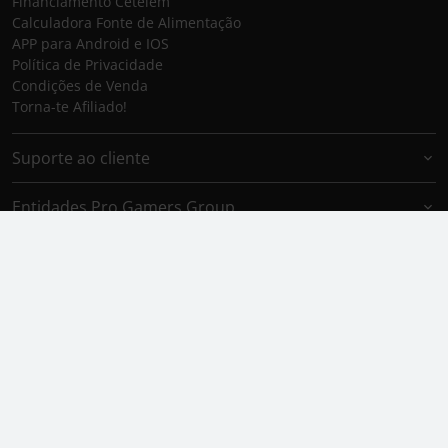
Financiamento Cetelem
Calculadora Fonte de Alimentação
APP para Android e IOS
Política de Privacidade
Condições de Venda
Torna-te Afiliado!
Suporte ao cliente
Entidades Pro Gamers Group
Marcas Pro Gamers Group
Aceitamos
Envio