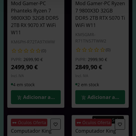
Mod Gamer-PC
Mod Gamer-PC Ryzen
Phanteks Ryzen 7
7 9800X3D 32GB
9800X3D 32GB DDR5
DDR5 2TB RTX 5070 Ti
2TB RX 9070 XT WiFi
WiFi W11
W11
KM5GMR-
R71TN57TWW2
KM6PH-R72TA97XWW
(0)
(0)
Preço reduzido de
para
Preço reduzido de
para
PVPR:
2699,90 €
PVPR:
2999,90 €
2499,90 €
2849,90 €
Incl. IVA
Incl. IVA
4 em stock
2 em stock
Adicionar ao Carrinho
Adicionar ao Carrin
Summer Sales
🕶️ Óculos Oferta
🕶️ Óculos Oferta
Computador King
Computador King