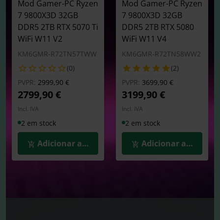
Mod Gamer-PC Ryzen
Mod Gamer-PC Ryzen
7 9800X3D 32GB
7 9800X3D 32GB
DDR5 2TB RTX 5070 Ti
DDR5 2TB RTX 5080
WiFi W11 V2
WiFi W11 V4
KM6GMR-R72TN57TWW
KM6GMR-R72TN58WW2
(0)
(2)
Preço reduzido de
para
Preço reduzido de
para
PVPR:
2999,90 €
PVPR:
3699,90 €
2799,90 €
3199,90 €
Incl. IVA
Incl. IVA
2 em stock
2 em stock
Adicionar ao Carrinho
Adicionar ao Carrin