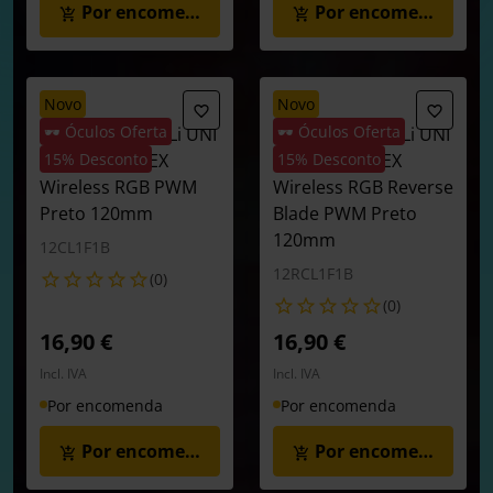
Por encomenda
Por encomenda
novo
novo
🕶️ Óculos Oferta
🕶️ Óculos Oferta
Ventoinha Lian Li UNI
Ventoinha Lian Li UNI
FAN CL120 FLEX
15% Desconto
FAN CL120 FLEX
15% Desconto
Wireless RGB PWM
Wireless RGB Reverse
Preto 120mm
Blade PWM Preto
120mm
12CL1F1B
12RCL1F1B
(0)
(0)
16,90 €
16,90 €
Incl. IVA
Incl. IVA
Por encomenda
Por encomenda
Por encomenda
Por encomenda