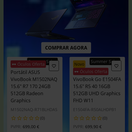
COMPRAR AGORA
Summer Sales
Summer Sales
🕶️ Óculos Oferta
novo
🕶️ Óculos Oferta
Portátil ASUS
Portátil ASUS
VivoBook M1502NAQ
VivoBook Go E1504FA
15.6" R7 170 24GB
15.6" R5 40 16GB
512GB Radeon
512GB UHD Graphics
Graphics
FHD W11
M1502NAQ-R71BLHDAS
E1504FA-R50ALHDPB1
(0)
(0)
Preço reduzido de
para
Preço reduzido de
para
PVPR:
699,00 €
PVPR:
699,90 €