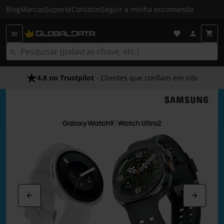
Blog
Marcas
Suporte
Contatos
Seguir a minha encomenda
4.8 no Trustpilot
Envio Gratuito em 24 HRS
- Clientes que confiam em nós
- Acima dos 50€