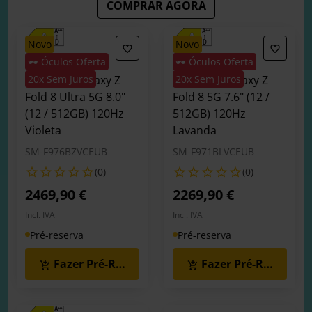
COMPRAR AGORA
novo
novo
🕶️ Óculos Oferta
🕶️ Óculos Oferta
Smartphone
Smartphone
Samsung Galaxy Z
20x Sem Juros
Samsung Galaxy Z
20x Sem Juros
Fold 8 Ultra 5G 8.0"
Fold 8 5G 7.6" (12 /
(12 / 512GB) 120Hz
512GB) 120Hz
Violeta
Lavanda
SM-F976BZVCEUB
SM-F971BLVCEUB
(0)
(0)
2469,90 €
2269,90 €
Incl. IVA
Incl. IVA
Pré-reserva
Pré-reserva
Fazer Pré-Reserva
Fazer Pré-Reserva