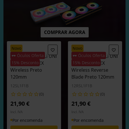
COMPRAR AGORA
novo
novo
🕶️ Óculos Oferta
🕶️ Óculos Oferta
Ventoinha Lian Li UNI
Ventoinha Lian Li UNI
FAN SL120 FLEX
15% Desconto
FAN SL120 FLEX
15% Desconto
Wireless Preto
Wireless Reverse
120mm
Blade Preto 120mm
12SL1F1B
12RSL1F1B
(0)
(0)
21,90 €
21,90 €
Incl. IVA
Incl. IVA
Por encomenda
Por encomenda