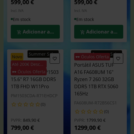
599,00 €
599,00 €
Incl. IVA
Incl. IVA
Em stock
Em stock
Adicionar ao Carrinho
Adicionar ao Carrin
Summer Sales
Summer Sales
novo
🕶️ Óculos Oferta
Até 200€ Desconto
Portátil ASUS
Portátil ASUS TUF
Expertbook P1 P1503
🕶️ Óculos Oferta
A16 FA608UM 16"
15.6" R7 16GB DDR5
Ryzen 7 260 32GB
1TB FHD W11Pro
DDR5 1TB RTX 5060
165Hz
PM1503CDA-R71EHDCP
FA608UM-R72B56CS1
(0)
(0)
Preço reduzido de
para
Preço reduzido de
para
PVPR:
849,90 €
PVPR:
1799,90 €
799,00 €
1299,00 €