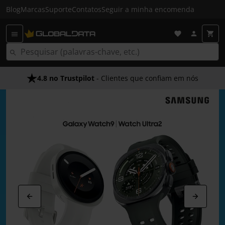
Blog
Marcas
Suporte
Contatos
Seguir a minha encomenda
Envio Gratuito em 24 HRS
- Acima dos 50€