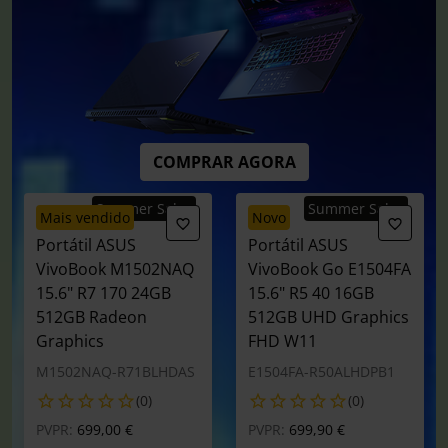
COMPRAR AGORA
Summer Sales
Summer Sales
mais vendido
novo
Portátil ASUS
Portátil ASUS
VivoBook M1502NAQ
VivoBook Go E1504FA
15.6" R7 170 24GB
15.6" R5 40 16GB
512GB Radeon
512GB UHD Graphics
Graphics
FHD W11
M1502NAQ-R71BLHDAS
E1504FA-R50ALHDPB1
(0)
(0)
Preço reduzido de
para
Preço reduzido de
para
PVPR:
699,00 €
PVPR:
699,90 €