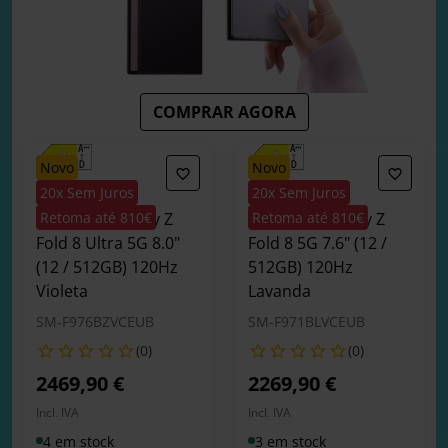
COMPRAR AGORA
novo
novo
20x Sem Juros
20x Sem Juros
Smartphone
Smartphone
Samsung Galaxy Z
Retoma até 810€
Samsung Galaxy Z
Retoma até 810€
Fold 8 Ultra 5G 8.0"
Fold 8 5G 7.6" (12 /
(12 / 512GB) 120Hz
512GB) 120Hz
Violeta
Lavanda
SM-F976BZVCEUB
SM-F971BLVCEUB
(0)
(0)
2469,90 €
2269,90 €
Incl. IVA
Incl. IVA
4 em stock
3 em stock