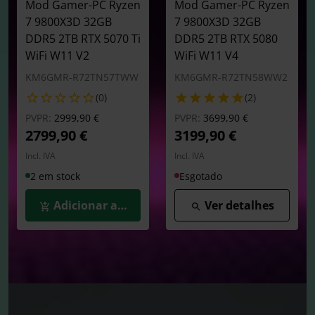
Mod Gamer-PC Ryzen
Mod Gamer-PC Ryzen
7 9800X3D 32GB
7 9800X3D 32GB
DDR5 2TB RTX 5070 Ti
DDR5 2TB RTX 5080
WiFi W11 V2
WiFi W11 V4
KM6GMR-R72TN57TWW
KM6GMR-R72TN58WW2
(0)
(2)
Preço reduzido de
para
Preço reduzido de
para
PVPR:
2999,90 €
PVPR:
3699,90 €
2799,90 €
3199,90 €
Incl. IVA
Incl. IVA
2 em stock
Esgotado
Adicionar ao Carrinho
Ver detalhes