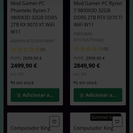
Mod Gamer-PC
Mod Gamer-PC Ryzen
Phanteks Ryzen 7
7 9800X3D 32GB
9800X3D 32GB DDR5
DDR5 2TB RTX 5070 Ti
2TB RX 9070 XT WiFi
WiFi W11
W11
KM5GMR-
R71TN57TWW2
KM6PH-R72TA97XWW
(0)
(0)
Preço reduzido de
para
Preço reduzido de
para
PVPR:
2699,90 €
PVPR:
2999,90 €
2499,90 €
2849,90 €
Incl. IVA
Incl. IVA
4 em stock
2 em stock
Adicionar ao Carrinho
Adicionar ao Carrin
Summer Sales
Computador King
Computador King