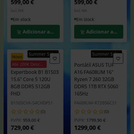
599,00 €
599,00 €
Incl. IVA
Incl. IVA
Em stock
Em stock
Adicionar ao Carrinho
Adicionar ao Carrin
Summer Sales
Summer Sales
novo
Até 200€ Desconto
Portátil ASUS
Portátil ASUS TUF
Expertbook B1 B1503
A16 FA608UM 16"
15.6" Core 5 120U
Ryzen 7 260 32GB
8GB DDR5 512GB
DDR5 1TB RTX 5060
FHD
165Hz
B1503CVA-54CHDPS1
FA608UM-R72B56CS1
(0)
(0)
Preço reduzido de
para
Preço reduzido de
para
PVPR:
959,00 €
PVPR:
1799,90 €
729,00 €
1299,00 €