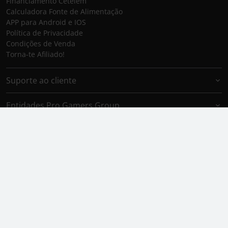
Financiamento Cetelem
Calculadora Fonte de Alimentação
APP para Android e IOS
Política de Privacidade
Condições de Venda
Torna-te Afiliado!
Suporte ao cliente
Entidades Pro Gamers Group
Marcas Pro Gamers Group
Aceitamos
Envio