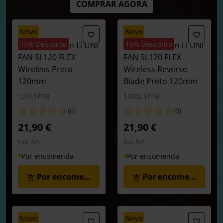
COMPRAR AGORA
novo
novo
15% Desconto
15% Desconto
Ventoinha Lian Li UNI
Ventoinha Lian Li UNI
FAN SL120 FLEX
FAN SL120 FLEX
Wireless Preto
Wireless Reverse
120mm
Blade Preto 120mm
12SL1F1B
12RSL1F1B
(0)
(0)
21,90 €
21,90 €
Incl. IVA
Incl. IVA
Por encomenda
Por encomenda
Por encomenda
Por encomenda
novo
novo