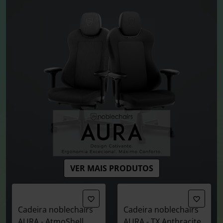
VER MAIS PRODUTOS
Cadeira noblechairs
Cadeira noblechairs
AURA - AtmoShell
AURA - TX Anthracite