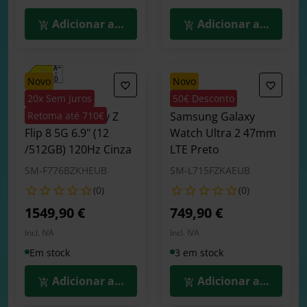
Adicionar ao Carrinho
Adicionar ao Carrin
novo
novo
20x Sem Juros
50€ Desconto
Smartphone
Smartwatch
Samsung Galaxy Z
Retoma até 710€
Samsung Galaxy
Flip 8 5G 6.9" (12
Watch Ultra 2 47mm
/512GB) 120Hz Cinza
LTE Preto
SM-F776BZKHEUB
SM-L715FZKAEUB
(0)
(0)
1549,90 €
749,90 €
Incl. IVA
Incl. IVA
Em stock
3 em stock
Adicionar ao Carrinho
Adicionar ao Carrin