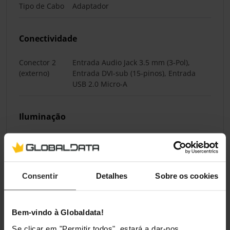
Tipo de Cabo
Adaptador
Conectividade
Conector 2
Entrada Audio Jack 3.5 mm (3-Pol),
(externo)
Entrada DVI-sub (15-pinos), Entrada
USB 2.0 Micro-A
Iluminação
Iluminação /
Não
RGB
Consentir
Detalhes
Sobre os cookies
Classificações
Bem-vindo à Globaldata!
Se clicar em "Permitir todos", estará a dar-nos