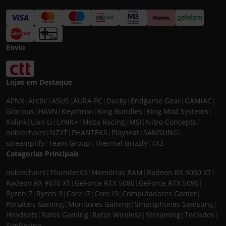
Envio
Lojas em Destaque
APNX
|
Arctic
|
ASUS
|
AURA PC
|
Ducky
|
Endgame Gear
|
GAMIAC
|
Glorious
|
HAVN
|
Keychron
|
King Bundles
|
King Mod Systems
|
Kolink
|
Lian Li
|
LYNK+
|
Moza Racing
|
MSI
|
Nitro Concepts
|
noblechairs
|
NZXT
|
PHANTEKS
|
Playseat
|
SAMSUNG
|
streamplify
|
Team Group
|
Thermal Grizzly
|
TX3
Categorias Principais
noblechairs
|
ThunderX3
|
Memórias RAM
|
Radeon RX 9060 XT
|
Radeon RX 9070 XT
|
GeForce RTX 5080
|
GeForce RTX 5090
|
Ryzen 7
|
Ryzen 9
|
Core i7
|
Core i9
|
Computadores Gamer
|
Portáteis Gaming
|
Monitores Gaming
|
Smartphones Samsung
|
Headsets
|
Ratos Gaming
|
Ratos Wireless
|
Streaming
|
Teclados
|
SimRacing