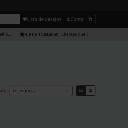
Lista de desejos
Conta
endimento
4.8 no Trustpilot
- Clientes que confiam em nós
ados