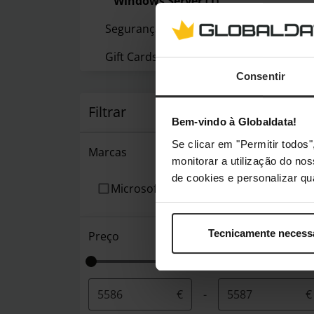
Windows Server
(1)
Segurança e Anti-Virus
(6)
Gift Cards
(11)
Consentir
Filtrar
Bem-vindo à Globaldata!
Se clicar em "Permitir todo
Marcas
monitorar a utilização do no
de cookies e personalizar qu
Microsoft
Tecnicamente necess
Preço
€
-
€