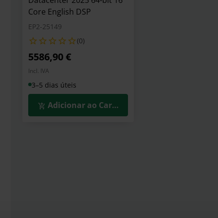
Datacenter 2025 64-bit 16
Core English DSP
EP2-25149
(0)
5586,90 €
Incl. IVA
3–5 dias úteis
Adicionar ao Carrinho