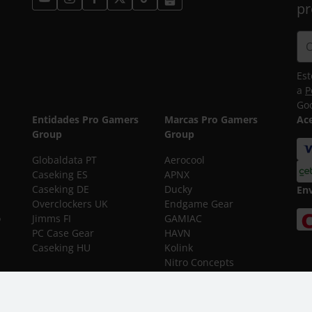
pr
Est
a
P
Goo
Entidades Pro Gamers
Marcas Pro Gamers
Ac
Group
Group
Globaldata PT
Aerocool
Caseking ES
APNX
Caseking DE
Ducky
En
Overclockers UK
Endgame Gear
o
Jimms FI
GAMIAC
PC Case Gear
HAVN
Caseking HU
Kolink
Nitro Concepts
noblechairs
 e
Streamplify
TX3