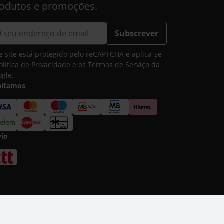
odutos e promoções.
Subscrever
e site está protegido pelo reCAPTCHA e aplica-se
olítica de Privacidade
e os
Termos de Serviço
da
gle.
eitamos
vio