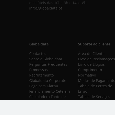
dias úteis das 10h-13h e 14h-18h
info@globaldata.pt
Globaldata
Suporte ao cliente
Contactos
Área de Cliente
Sobre a Globaldata
Livro de Reclamações
Perguntas Frequentes
Livro de Elogios
Promessas
Cumprimento
Recrutamento
Normativo
Globaldata Corporate
Modos de Pagament
Paga com Klarna
Tabela de Portes de
Financiamento Cetelem
Envio
Calculadora Fonte de
Tabela de Serviços
Alimentação
Técnicos
APP para Android e IOS
Pós-Venda, Garantias
Política de Privacidade
Devoluções