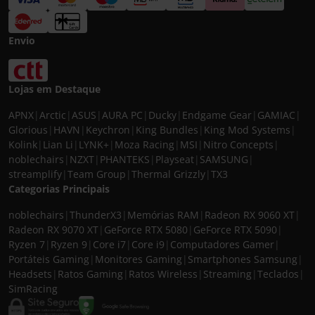
Envio
Lojas em Destaque
APNX
|
Arctic
|
ASUS
|
AURA PC
|
Ducky
|
Endgame Gear
|
GAMIAC
|
Glorious
|
HAVN
|
Keychron
|
King Bundles
|
King Mod Systems
|
Kolink
|
Lian Li
|
LYNK+
|
Moza Racing
|
MSI
|
Nitro Concepts
|
noblechairs
|
NZXT
|
PHANTEKS
|
Playseat
|
SAMSUNG
|
streamplify
|
Team Group
|
Thermal Grizzly
|
TX3
Categorias Principais
noblechairs
|
ThunderX3
|
Memórias RAM
|
Radeon RX 9060 XT
|
Radeon RX 9070 XT
|
GeForce RTX 5080
|
GeForce RTX 5090
|
Ryzen 7
|
Ryzen 9
|
Core i7
|
Core i9
|
Computadores Gamer
|
Portáteis Gaming
|
Monitores Gaming
|
Smartphones Samsung
|
Headsets
|
Ratos Gaming
|
Ratos Wireless
|
Streaming
|
Teclados
|
SimRacing