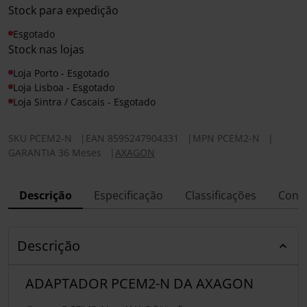
Stock para expedição
Esgotado
Stock nas lojas
Loja Porto - Esgotado
Loja Lisboa - Esgotado
Loja Sintra / Cascais - Esgotado
SKU
PCEM2-N
|
EAN
8595247904331
|
MPN
PCEM2-N
|
GARANTIA 36 Meses
|
AXAGON
Descrição
Especificação
Classificações
Conf
Descrição
ADAPTADOR PCEM2-N DA AXAGON