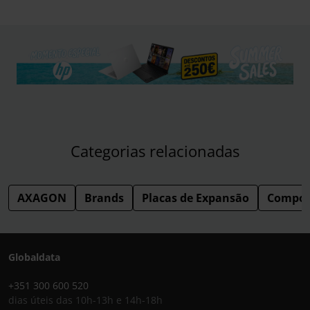
Categorias relacionadas
AXAGON
Brands
Placas de Expansão
Compon
Globaldata
+351 300 600 520
dias úteis das 10h-13h e 14h-18h