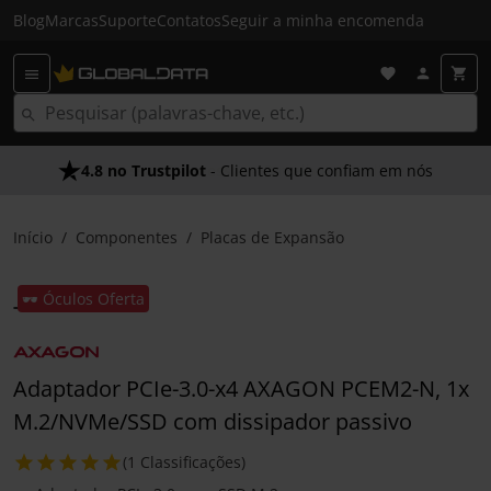
Blog
Marcas
Suporte
Contatos
Seguir a minha encomenda
4.8 no Trustpilot
- Clientes que confiam em nós
Início
Componentes
Placas de Expansão
🕶️ Óculos Oferta
Adaptador PCIe-3.0-x4 AXAGON PCEM2-N, 1x
M.2/NVMe/SSD com dissipador passivo
(1 Classificações)