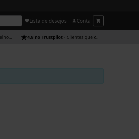
Lista de desejos
Conta
endimento
4.8 no Trustpilot
- Clientes que confiam em nós