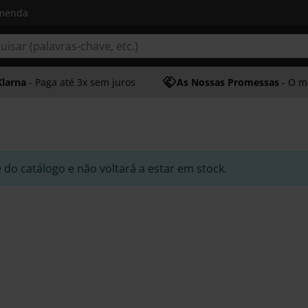
omenda
Klarna
- Paga até 3x sem juros
As Nossas Promessas
- O melhor at
e do catálogo e não voltará a estar em stock.