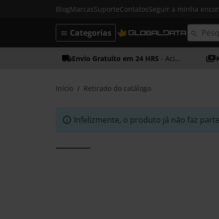
Blog
Marcas
Suporte
Contatos
Seguir a minha enc
Categorias
Envio Gratuito em 24 HRS
- Acima dos 50€
Início
Retirado do catálogo
Infelizmente, o produto já não faz part