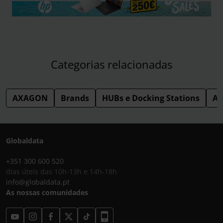
Categorias relacionadas
AXAGON
Brands
HUBs e Docking Stations
Ac
Globaldata
+351 300 600 520
dias úteis das 10h-13h e 14h-18h
info@globaldata.pt
As nossas comunidades