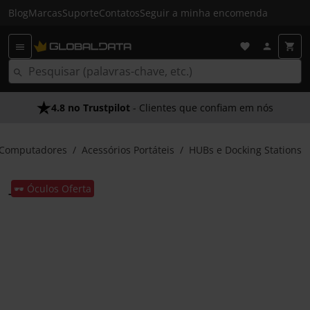
Blog
Marcas
Suporte
Contatos
Seguir a minha encomenda
4.8 no Trustpilot
- Clientes que confiam em nós
Computadores
Acessórios Portáteis
HUBs e Docking Stations
🕶️ Óculos Oferta