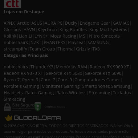
Lojas em Destaque
APNX
|
Arctic
|
ASUS
|
AURA PC
|
Ducky
|
Endgame Gear
|
GAMIAC
|
Glorious
|
HAVN
|
Keychron
|
King Bundles
|
King Mod Systems
|
Kolink
|
Lian Li
|
LYNK+
|
Moza Racing
|
MSI
|
Nitro Concepts
|
noblechairs
|
NZXT
|
PHANTEKS
|
Playseat
|
SAMSUNG
|
streamplify
|
Team Group
|
Thermal Grizzly
|
TX3
Categorias Principais
noblechairs
|
ThunderX3
|
Memórias RAM
|
Radeon RX 9060 XT
|
Radeon RX 9070 XT
|
GeForce RTX 5080
|
GeForce RTX 5090
|
Ryzen 7
|
Ryzen 9
|
Core i7
|
Core i9
|
Computadores Gamer
|
Portáteis Gaming
|
Monitores Gaming
|
Smartphones Samsung
|
Headsets
|
Ratos Gaming
|
Ratos Wireless
|
Streaming
|
Teclados
|
SimRacing
© 2026 CASEKING IBERIA. TODOS OS DIREITOS RESERVADOS. IVA incluído à
taxa em vigor para todos os produtos. As fotos apresentadas podem não
corresponder às configurações descritas. Preços e especificações sujeitos a