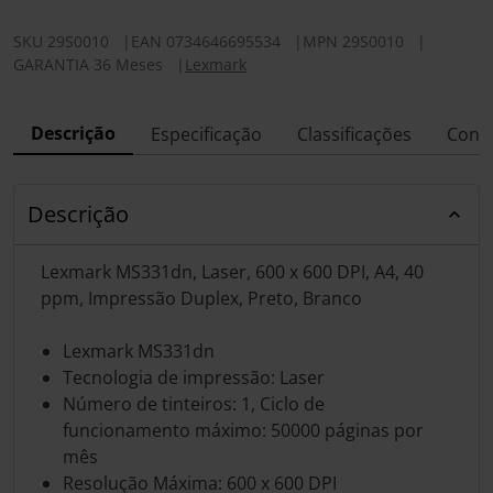
SKU
29S0010
|
EAN
0734646695534
|
MPN
29S0010
|
GARANTIA 36 Meses
|
Lexmark
Descrição
Especificação
Classificações
Conf
Descrição
Lexmark MS331dn, Laser, 600 x 600 DPI, A4, 40
ppm, Impressão Duplex, Preto, Branco
Lexmark MS331dn
Tecnologia de impressão: Laser
Número de tinteiros: 1, Ciclo de
funcionamento máximo: 50000 páginas por
mês
Resolução Máxima: 600 x 600 DPI