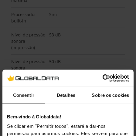
máxima
Processador
Sim
built-in
Nível de pressão
53 dB
sonora
(impressão)
Nível de pressão
50 dB
sonora
(impressão
duplex)
Consentir
Detalhes
Sobre os cookies
Design
Cor do produto
Preto, Branco
Bem-vindo à Globaldata!
Se clicar em "Permitir todos", estará a dar-nos
Visor
Sim
permissão para usarmos cookies. Eles servem para que
incorporado