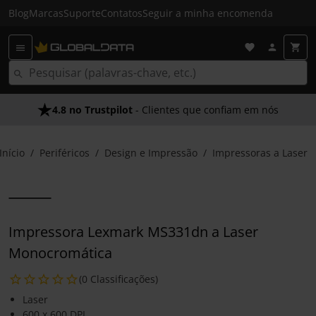
Blog
Marcas
Suporte
Contatos
Seguir a minha encomenda
4.8 no Trustpilot
- Clientes que confiam em nós
Início
Periféricos
Design e Impressão
Impressoras a Laser
Impressora Lexmark MS331dn a Laser
Monocromática
(0 Classificações)
Laser
600 x 600 DPI