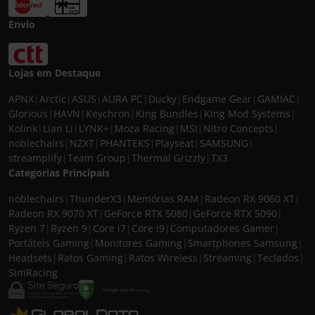
Envio
Lojas em Destaque
APNX
|
Arctic
|
ASUS
|
AURA PC
|
Ducky
|
Endgame Gear
|
GAMIAC
|
Glorious
|
HAVN
|
Keychron
|
King Bundles
|
King Mod Systems
|
Kolink
|
Lian Li
|
LYNK+
|
Moza Racing
|
MSI
|
Nitro Concepts
|
noblechairs
|
NZXT
|
PHANTEKS
|
Playseat
|
SAMSUNG
|
streamplify
|
Team Group
|
Thermal Grizzly
|
TX3
Categorias Principais
noblechairs
|
ThunderX3
|
Memórias RAM
|
Radeon RX 9060 XT
|
Radeon RX 9070 XT
|
GeForce RTX 5080
|
GeForce RTX 5090
|
Ryzen 7
|
Ryzen 9
|
Core i7
|
Core i9
|
Computadores Gamer
|
Portáteis Gaming
|
Monitores Gaming
|
Smartphones Samsung
|
Headsets
|
Ratos Gaming
|
Ratos Wireless
|
Streaming
|
Teclados
|
SimRacing