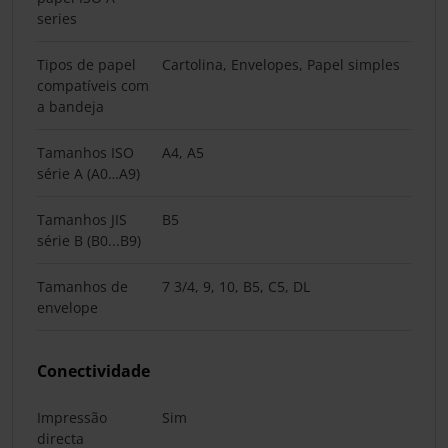
series
Tipos de papel
Cartolina, Envelopes, Papel simples
compatíveis com
a bandeja
Tamanhos ISO
A4, A5
série A (A0…A9)
Tamanhos JIS
B5
série B (B0...B9)
Tamanhos de
7 3/4, 9, 10, B5, C5, DL
envelope
Conectividade
Impressão
Sim
directa