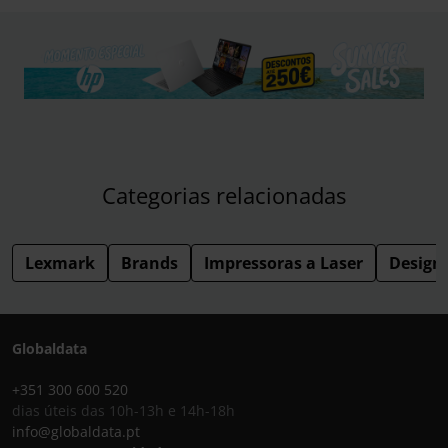
Categorias relacionadas
Lexmark
Brands
Impressoras a Laser
Design
Globaldata
+351 300 600 520
dias úteis das 10h-13h e 14h-18h
info@globaldata.pt