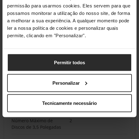
da caixa (superior)
permissão para usarmos cookies. Eles servem para que
possamos monitorar a utilização do nosso site, de forma
Número Máximo de
8
a melhorar a sua experiência. A qualquer momento pode
Ventoinhas
ler a nossa política de cookies e personalizar quais
permite, clicando em "Personalizar".
Suporte para Radiador
Compatibilidade Máxima
1 x Triplo (360 mm)
Permitir todos
do Radiador
Personalizar
Baías para Discos
Número Máximo de
4
Tecnicamente necessário
Discos de 2,5 Polegadas
Número Máximo de
2
Discos de 3,5 Polegadas