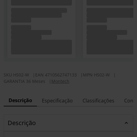
SKU
HS02-W
|
EAN
4710562747133
|
MPN
HS02-W
|
GARANTIA 36 Meses
|
Montech
Descrição
Especificação
Classificações
Conf
Descrição