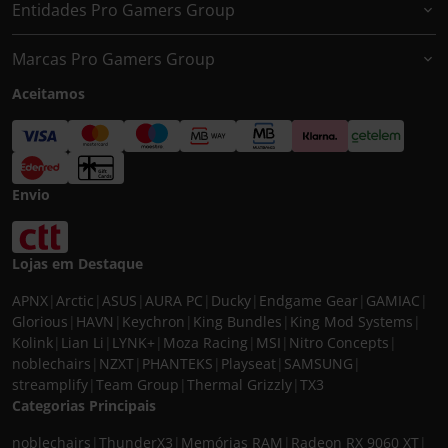
Entidades Pro Gamers Group
Marcas Pro Gamers Group
Aceitamos
Envio
Lojas em Destaque
APNX
|
Arctic
|
ASUS
|
AURA PC
|
Ducky
|
Endgame Gear
|
GAMIAC
|
Glorious
|
HAVN
|
Keychron
|
King Bundles
|
King Mod Systems
|
Kolink
|
Lian Li
|
LYNK+
|
Moza Racing
|
MSI
|
Nitro Concepts
|
noblechairs
|
NZXT
|
PHANTEKS
|
Playseat
|
SAMSUNG
|
streamplify
|
Team Group
|
Thermal Grizzly
|
TX3
Categorias Principais
noblechairs
|
ThunderX3
|
Memórias RAM
|
Radeon RX 9060 XT
|