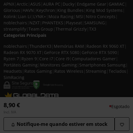
APNX
|
Arctic
|
ASUS
|
AURA PC
|
Ducky
|
Endgame Gear
|
GAMIAC
|
Glorious
|
HAVN
|
Keychron
|
King Bundles
|
King Mod Systems
|
Kolink
|
Lian Li
|
LYNK+
|
Moza Racing
|
MSI
|
Nitro Concepts
|
noblechairs
|
NZXT
|
PHANTEKS
|
Playseat
|
SAMSUNG
|
streamplify
|
Team Group
|
Thermal Grizzly
|
TX3
Categorias Principais
noblechairs
|
ThunderX3
|
Memórias RAM
|
Radeon RX 9060 XT
|
Radeon RX 9070 XT
|
GeForce RTX 5080
|
GeForce RTX 5090
|
Ryzen 7
|
Ryzen 9
|
Core i7
|
Core i9
|
Computadores Gamer
|
Portáteis Gaming
|
Monitores Gaming
|
Smartphones Samsung
|
Headsets
|
Ratos Gaming
|
Ratos Wireless
|
Streaming
|
Teclados
|
SimRacing
© 2026 CASEKING IBERIA. TODOS OS DIREITOS RESERVADOS. IVA incluído à
8,90 €
Esgotado
taxa em vigor para todos os produtos. As fotos apresentadas podem não
Incl. IVA
corresponder às configurações descritas. Preços e especificações sujeitos a
alteração sem aviso prévio. A caseking Iberia declina qualquer
Notifique-me quando estiver em stock
responsabilidade por eventuais erros publicados no site.