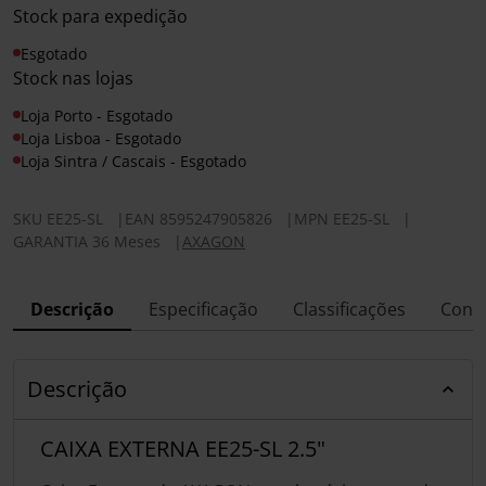
Stock para expedição
Esgotado
Stock nas lojas
Loja Porto - Esgotado
Loja Lisboa - Esgotado
Loja Sintra / Cascais - Esgotado
SKU
EE25-SL
|
EAN
8595247905826
|
MPN
EE25-SL
|
GARANTIA 36 Meses
|
AXAGON
Descrição
Especificação
Classificações
Conf
Descrição
CAIXA EXTERNA EE25-SL 2.5"