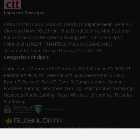
Lojas em Destaque
APNX
|
Arctic
|
ASUS
|
AURA PC
|
Ducky
|
Endgame Gear
|
GAMIAC
|
Glorious
|
HAVN
|
Keychron
|
King Bundles
|
King Mod Systems
|
Kolink
|
Lian Li
|
LYNK+
|
Moza Racing
|
MSI
|
Nitro Concepts
|
noblechairs
|
NZXT
|
PHANTEKS
|
Playseat
|
SAMSUNG
|
streamplify
|
Team Group
|
Thermal Grizzly
|
TX3
Categorias Principais
noblechairs
|
ThunderX3
|
Memórias RAM
|
Radeon RX 9060 XT
|
Radeon RX 9070 XT
|
GeForce RTX 5080
|
GeForce RTX 5090
|
Ryzen 7
|
Ryzen 9
|
Core i7
|
Core i9
|
Computadores Gamer
|
Portáteis Gaming
|
Monitores Gaming
|
Smartphones Samsung
|
Headsets
|
Ratos Gaming
|
Ratos Wireless
|
Streaming
|
Teclados
|
SimRacing
© 2026 CASEKING IBERIA. TODOS OS DIREITOS RESERVADOS. IVA incluído à
taxa em vigor para todos os produtos. As fotos apresentadas podem não
corresponder às configurações descritas. Preços e especificações sujeitos a