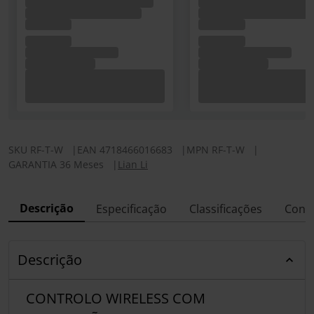
SKU
RF-T-W
|
EAN
4718466016683
|
MPN
RF-T-W
|
GARANTIA 36 Meses
|
Lian Li
Descrição
Especificação
Classificações
Conf
Descrição
CONTROLO WIRELESS COM