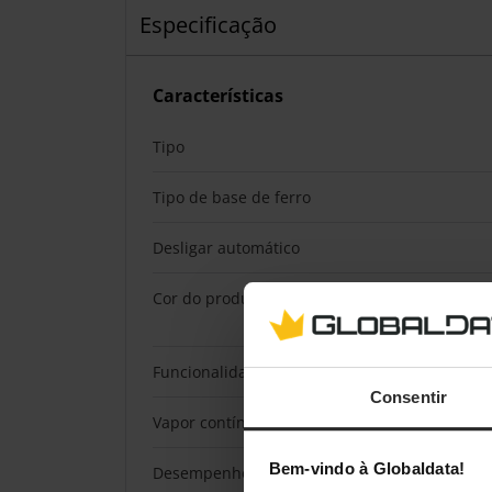
Especificação
Características
Tipo
Tipo de base de ferro
Desligar automático
Cor do produto
Funcionalidade de aumento de vapor
Consentir
Vapor contínuo
Bem-vindo à Globaldata!
Desempenho de vapor contínuo