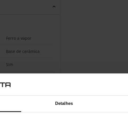
Ferro a vapor
Base de cerâmica
Sim
Preto, Prateado,
Turquesa
Sim
Detalhes
Sim
70 g/min