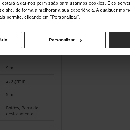
s", estará a dar-nos permissão para usarmos cookies. Eles ser
Sim
sso site, de forma a melhorar a sua experiência. A qualquer mome
ais permite, clicando em "Personalizar".
Sim
Sim
ário
Personalizar
Sim
Sim
270 g/min
Sim
Botões, Barra de
deslocamento