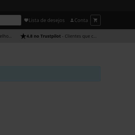
Lista de desejos
Conta
endimento
4.8 no Trustpilot
- Clientes que confiam em nós