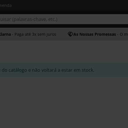
omenda
Klarna
- Paga até 3x sem juros
As Nossas Promessas
- O melhor at
e do catálogo e não voltará a estar em stock.