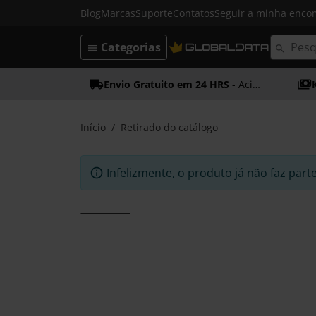
Blog
Marcas
Suporte
Contatos
Seguir a minha enc
Categorias
Envio Gratuito em 24 HRS
- Acima dos 50€
Início
Retirado do catálogo
Infelizmente, o produto já não faz part