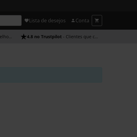
Lista de desejos
Conta
endimento
4.8 no Trustpilot
- Clientes que confiam em nós