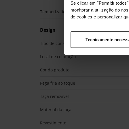
Se clicar em "Permitir todo
monitorar a utilização do no
Temporizador de 30 minutos
de cookies e personalizar qu
Design
Tecnicamente necess
Tipo de construção
Local de colocação
Cor do produto
Pega fria ao toque
Taça removível
Material da taça
Revestimento