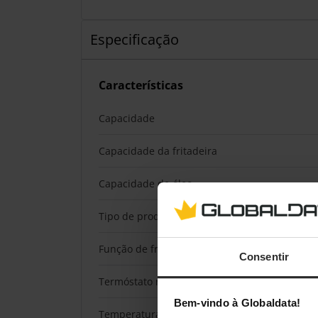
Especificação
Características
Capacidade
Capacidade da fritadeira
Capacidade de óleo
Tipo de produto
Função de fritar
Consentir
Termóstato regulável
Bem-vindo à Globaldata!
Temperatura (máx.)