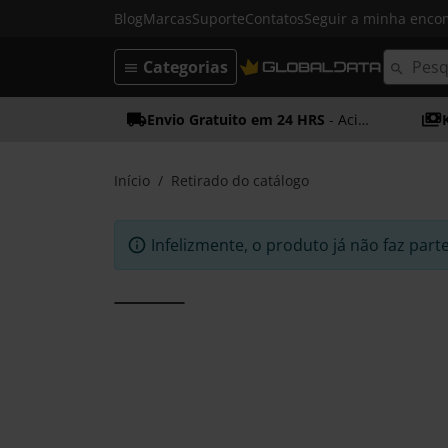
Blog
Marcas
Suporte
Contatos
Seguir a minha enc
Categorias
Envio Gratuito em 24 HRS
- Acima dos 50€
Início
Retirado do catálogo
Infelizmente, o produto já não faz part