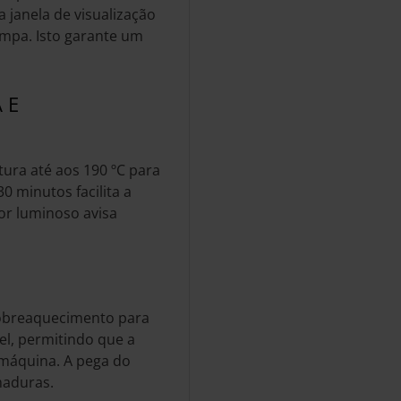
a janela de visualização
ampa. Isto garante um
 E
ura até aos 190 ºC para
0 minutos facilita a
or luminoso avisa
sobreaquecimento para
l, permitindo que a
a máquina. A pega do
maduras.