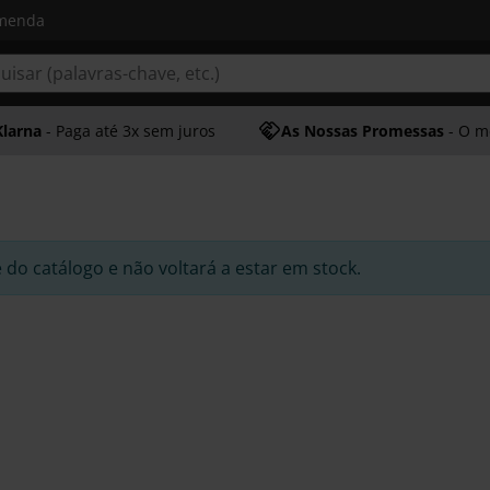
omenda
Klarna
- Paga até 3x sem juros
As Nossas Promessas
- O melhor at
e do catálogo e não voltará a estar em stock.