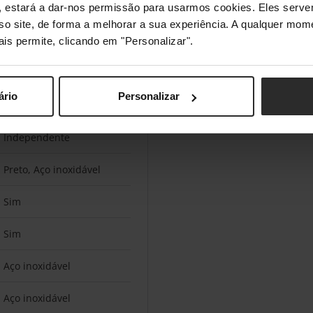
s", estará a dar-nos permissão para usarmos cookies. Eles ser
sso site, de forma a melhorar a sua experiência. A qualquer mome
30 min
ais permite, clicando em "Personalizar".
ário
Personalizar
Individual
Independente
Preto, Aço inoxidável
Sim
Sim
Aço inoxidável
Aço inoxidável