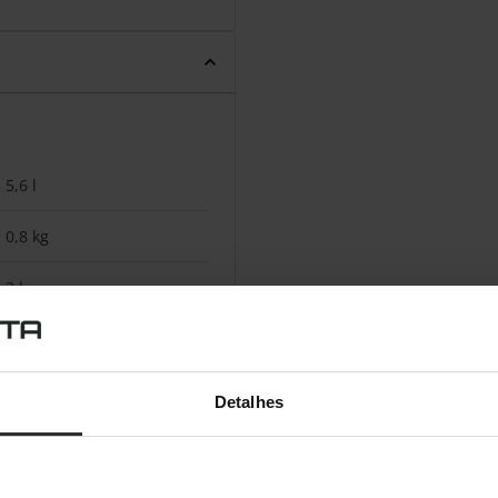
5,6 l
0,8 kg
3 l
Fritadeira
Sim
Detalhes
Sim
190 °C