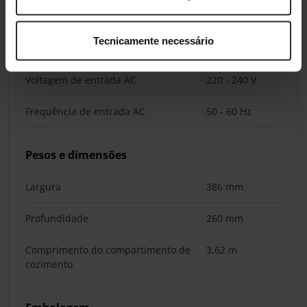
Potência
3270 W
Tecnicamente necessário
Proteção contra sobreaquecimento
Sim
Voltagem de entrada AC
220 - 240 V
Frequência de entrada AC
50 - 60 Hz
Pesos e dimensões
Largura
386 mm
Profundidade
260 mm
Comprimento do compartimento de
3,62 m
cozimento