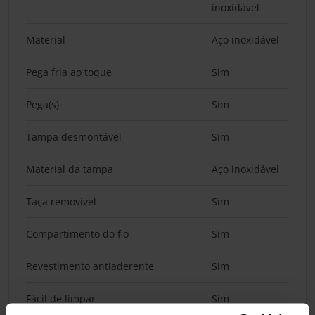
inoxidável
Material
Aço inoxidável
Pega fria ao toque
Sim
Pega(s)
Sim
Tampa desmontável
Sim
Material da tampa
Aço inoxidável
Taça removível
Sim
Compartimento do fio
Sim
Revestimento antiaderente
Sim
Fácil de limpar
Sim