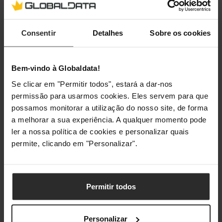
Janela grande de visualização
Sim
Consentir
Detalhes
Sobre os cookies
Interruptor ligar/desligar
Sim
Filtro anti-odor
Sim
Bem-vindo à Globaldata!
Tipo de controlo
Botões
Se clicar em "Permitir todos", estará a dar-nos
permissão para usarmos cookies. Eles servem para que
Peças laváveis na máquina da loiça
Sim
possamos monitorar a utilização do nosso site, de forma
a melhorar a sua experiência. A qualquer momento pode
ler a nossa política de cookies e personalizar quais
Indicação
permite, clicando em "Personalizar".
Visor incorporado
Sim
Alarme preparado
Sim
Permitir todos
Gestão de energia
Personalizar