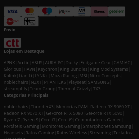
Envio
Lojas em Destaque
APNX
|
Arctic
|
ASUS
|
AURA PC
|
Ducky
|
Endgame Gear
|
GAMIAC
|
Glorious
|
HAVN
|
Keychron
|
King Bundles
|
King Mod Systems
|
Kolink
|
Lian Li
|
LYNK+
|
Moza Racing
|
MSI
|
Nitro Concepts
|
noblechairs
|
NZXT
|
PHANTEKS
|
Playseat
|
SAMSUNG
|
streamplify
|
Team Group
|
Thermal Grizzly
|
TX3
Categorias Principais
noblechairs
|
ThunderX3
|
Memórias RAM
|
Radeon RX 9060 XT
|
Radeon RX 9070 XT
|
GeForce RTX 5080
|
GeForce RTX 5090
|
Ryzen 7
|
Ryzen 9
|
Core i7
|
Core i9
|
Computadores Gamer
|
Portáteis Gaming
|
Monitores Gaming
|
Smartphones Samsung
|
Headsets
|
Ratos Gaming
|
Ratos Wireless
|
Streaming
|
Teclados
|