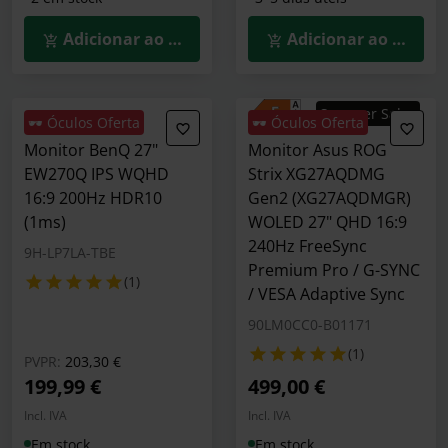
Adicionar ao Carrinho
Adicionar ao Carrin
Summer Sales
🕶️ Óculos Oferta
🕶️ Óculos Oferta
Monitor BenQ 27"
Monitor Asus ROG
EW270Q IPS WQHD
Strix XG27AQDMG
16:9 200Hz HDR10
Gen2 (XG27AQDMGR)
(1ms)
WOLED 27" QHD 16:9
240Hz FreeSync
9H-LP7LA-TBE
Premium Pro / G-SYNC
(1)
/ VESA Adaptive Sync
90LM0CC0-B01171
(1)
Preço reduzido de
para
PVPR:
203,30 €
199,99 €
499,00 €
Incl. IVA
Incl. IVA
Em stock
Em stock