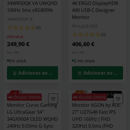
34WR50QK VA UWQHD
4K ERGO DisplayHDR
100Hz 5ms sRGB99%
400 USB-C Designer
Monitor
34WR50QK-B
9H-LLJLB-QEE
(0)
(0)
Preço reduzido de
para
299,90 €
249,90 €
406,60 €
Incl. IVA
Incl. IVA
Em stock
2 em stock
Adicionar ao Carrinho
Adicionar ao Carrin
Summer Sales
🕶️ Óculos Oferta
🕶️ Óculos Oferta
Monitor Curvo Gaming
Monitor AGON by AOC
LG UltraGear 34"
27" U27G4R Fast IPS
34GX900A OLED WQHD
UHD 160Hz ( FHD
240Hz 0.03ms G-Sync
320Hz) 0.5ms (FHD