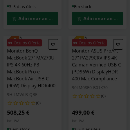
3–5 dias úteis
Em stock
Adicionar ao Carrinho
Adicionar ao Carrin
🕶️ Óculos Oferta
🕶️ Óculos Oferta
Monitor BenQ
Monitor ASUS ProArt
MacBook 27" MA270U
27" PA279CRV IPS 4K
IPS 4K 60Hz P3
Calman Verified USB-C
MacBook Pro e
(PD96W) DisplayHDR
MacBook Air USB-C
400 Mac Compliance
(90W) Display HDR400
90LM08E0-B01K70
9H-LMWLB-QBE
(0)
(0)
508,25 €
499,00 €
Incl. IVA
Incl. IVA
2 em stock
3–5 dias úteis