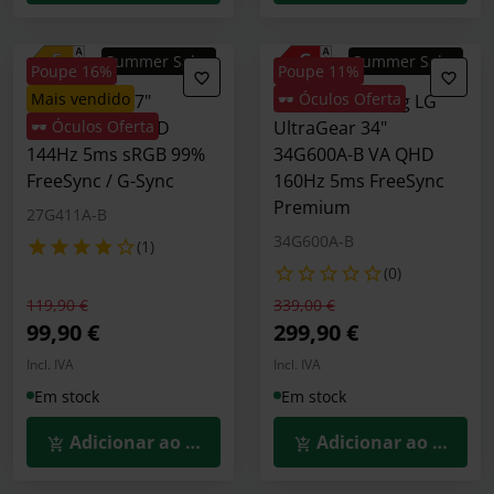
Summer Sales
Summer Sales
Poupe 16%
Poupe 11%
mais vendido
🕶️ Óculos Oferta
Monitor LG 27"
Monitor Gaming LG
27G411A IPS FHD
🕶️ Óculos Oferta
UltraGear 34"
144Hz 5ms sRGB 99%
34G600A-B VA QHD
FreeSync / G-Sync
160Hz 5ms FreeSync
Premium
27G411A-B
34G600A-B
(1)
(0)
Preço reduzido de
para
Preço reduzido de
para
119,90 €
339,00 €
99,90 €
299,90 €
Incl. IVA
Incl. IVA
Em stock
Em stock
Adicionar ao Carrinho
Adicionar ao Carrin