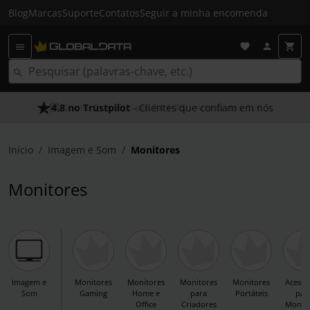
Blog
Marcas
Suporte
Contatos
Seguir a minha encomenda
Envio Gratuito em 24 HRS
- Acima dos 50€
Início
Imagem e Som
Monitores
Monitores
Imagem e
Monitores
Monitores
Monitores
Monitores
Acessó
Som
Gaming
Home e
para
Portáteis
par
Office
Criadores
Monito