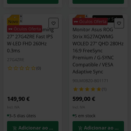
Summer Sales
novo
🕶️ Óculos Oferta
🕶️ Óculos Oferta
Monitor AOC Gaming
Monitor Asus ROG
27" 27G4ZRE Fast IPS
Strix XG27AQWMG
W-LED FHD 260Hz
WOLED 27" QHD 280Hz
0.3ms
16:9 FreeSync
Premium / G-SYNC
27G4ZRE
Compatible / VESA
(0)
Adaptive Sync
90LM0BZ0-B01171
(1)
149,90 €
599,00 €
Incl. IVA
Incl. IVA
3–5 dias úteis
5 em stock
Adicionar ao Carrinho
Adicionar ao Carrin