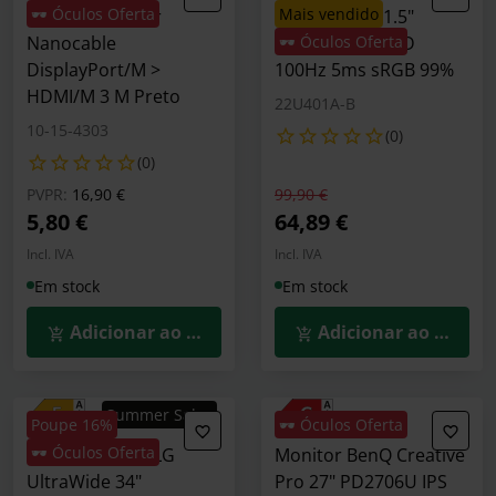
🕶️ Óculos Oferta
mais vendido
Cabo Conversor
Monitor LG 21.5"
Nanocable
22U401A VA FHD
🕶️ Óculos Oferta
DisplayPort/M >
100Hz 5ms sRGB 99%
HDMI/M 3 M Preto
22U401A-B
10-15-4303
(0)
(0)
Preço reduzido de
para
Preço reduzido de
para
PVPR:
16,90 €
99,90 €
5,80 €
64,89 €
Incl. IVA
Incl. IVA
Em stock
Em stock
Adicionar ao Carrinho
Adicionar ao Carrin
Summer Sales
Poupe 16%
🕶️ Óculos Oferta
🕶️ Óculos Oferta
Monitor Curvo LG
Monitor BenQ Creative
UltraWide 34"
Pro 27" PD2706U IPS