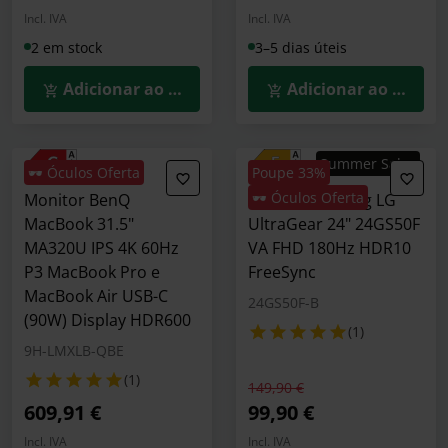
Incl. IVA
Incl. IVA
2 em stock
3–5 dias úteis
Adicionar ao Carrinho
Adicionar ao Carrin
Summer Sales
🕶️ Óculos Oferta
Poupe 33%
🕶️ Óculos Oferta
Monitor BenQ
Monitor Gaming LG
MacBook 31.5"
UltraGear 24" 24GS50F
MA320U IPS 4K 60Hz
VA FHD 180Hz HDR10
P3 MacBook Pro e
FreeSync
MacBook Air USB-C
24GS50F-B
(90W) Display HDR600
(1)
9H-LMXLB-QBE
(1)
Preço reduzido de
para
149,90 €
609,91 €
99,90 €
Incl. IVA
Incl. IVA