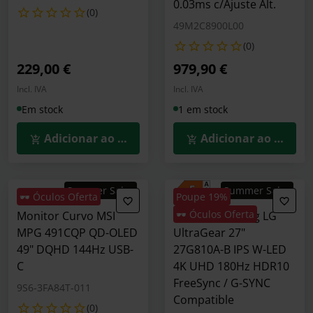
0.03ms c/Ajuste Alt.
(0)
49M2C8900L00
(0)
229,00 €
979,90 €
Incl. IVA
Incl. IVA
Em stock
1 em stock
Adicionar ao Carrinho
Adicionar ao Carrin
Summer Sales
Summer Sales
🕶️ Óculos Oferta
Poupe 19%
🕶️ Óculos Oferta
Monitor Curvo MSI
Monitor Gaming LG
MPG 491CQP QD-OLED
UltraGear 27"
49" DQHD 144Hz USB-
27G810A-B IPS W-LED
C
4K UHD 180Hz HDR10
FreeSync / G-SYNC
9S6-3FA84T-011
Compatible
(0)