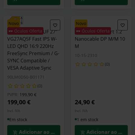
novo
novo
🕶️ Óculos Oferta
🕶️ Óculos Oferta
Monitor ASUS TUF 27"
Cabo DisplayPort 1.2
VG27AQ5F Fast IPS W-
Nanocable DP M/M 10
LED QHD 16:9 220Hz
M
FreeSync Premium / G-
10-15-2310
SYNC Compatible /
(0)
VESA Adaptive Sync
90LM0D50-B01171
(0)
Preço reduzido de
para
PVPR:
199,90 €
199,00 €
24,90 €
Incl. IVA
Incl. IVA
Em stock
1 em stock
Adicionar ao Carrinho
Adicionar ao Carrin