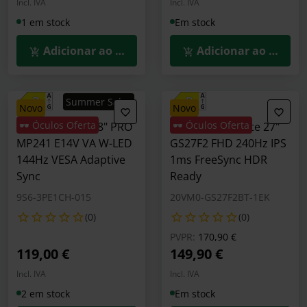
Incl. IVA
Incl. IVA
1 em stock
Em stock
Adicionar ao Carrinho
Adicionar ao Carrin
Summer Sales
novo
novo
🕶️ Óculos Oferta
🕶️ Óculos Oferta
Monitor MSI 23.8" PRO
Monitor Gigabyte 27"
MP241 E14V VA W-LED
GS27F2 FHD 240Hz IPS
144Hz VESA Adaptive
1ms FreeSync HDR
Sync
Ready
9S6-3PE1CH-015
20VM0-GS27F2BT-1EK
(0)
(0)
Preço reduzido de
para
PVPR:
170,90 €
119,00 €
149,90 €
Incl. IVA
Incl. IVA
2 em stock
Em stock