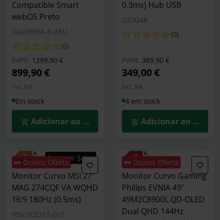
Compatible Smart
0.3ms) Hub USB
webOS Preto
U27G4R
34GX900A-B-AEU
(0)
(0)
Preço reduzido de
para
Preço reduzido de
para
PVPR:
1299,90 €
PVPR:
389,90 €
899,90 €
349,00 €
Incl. IVA
Incl. IVA
Em stock
4 em stock
Adicionar ao Carrinho
Adicionar ao Carrin
Summer Sales
🕶️ Óculos Oferta
🕶️ Óculos Oferta
Monitor Curvo MSI 27"
Monitor Curvo Gaming
MAG 274CQF VA WQHD
Philips EVNIA 49"
16:9 180Hz (0.5ms)
49M2C8900L QD-OLED
Dual QHD 144Hz
9S6-3CE31T-007