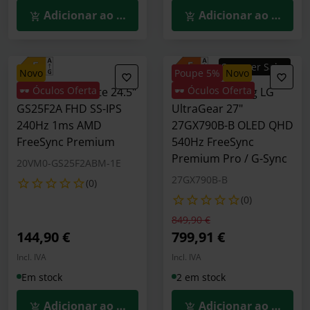
Adicionar ao Carrinho
Adicionar ao Carrin
Summer Sales
novo
Poupe 5%
novo
🕶️ Óculos Oferta
🕶️ Óculos Oferta
Monitor Gigabyte 24.5"
Monitor Gaming LG
GS25F2A FHD SS-IPS
UltraGear 27"
240Hz 1ms AMD
27GX790B-B OLED QHD
FreeSync Premium
540Hz FreeSync
Premium Pro / G-Sync
20VM0-GS25F2ABM-1E
27GX790B-B
(0)
(0)
Preço reduzido de
para
849,90 €
144,90 €
799,91 €
Incl. IVA
Incl. IVA
Em stock
2 em stock
Adicionar ao Carrinho
Adicionar ao Carrin