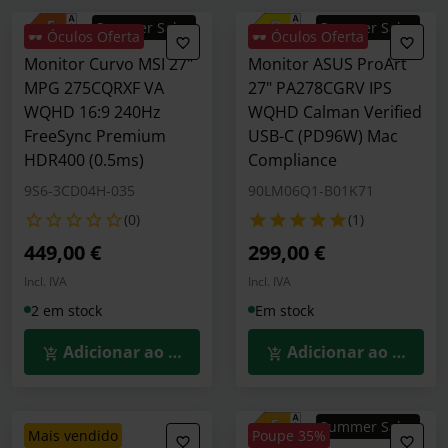
Summer Sales
Summer Sales
🕶️ Óculos Oferta
🕶️ Óculos Oferta
Monitor Curvo MSI 27"
Monitor ASUS ProArt
MPG 275CQRXF VA
27" PA278CGRV IPS
WQHD 16:9 240Hz
WQHD Calman Verified
FreeSync Premium
USB-C (PD96W) Mac
HDR400 (0.5ms)
Compliance
9S6-3CD04H-035
90LM06Q1-B01K71
(0)
(1)
449,00 €
299,00 €
Incl. IVA
Incl. IVA
2 em stock
Em stock
Adicionar ao Carrinho
Adicionar ao Carrin
Summer Sales
mais vendido
Poupe 35%