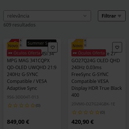
Filtrar
609 resultados
Summer Sales
novo
novo
🕶️ Óculos Oferta
🕶️ Óculos Oferta
Monitor Curvo MSI 34"
Monitor Gigabyte 27"
MPG MAG 341CQPX
GO27Q24G OLED QHD
QD-OLED UWQHD 21:9
240Hz 0.03ms
240Hz G-SYNC
FreeSync G-SYNC
Compatible / VESA
Compatible VESA
Adaptive Sync
Display HDR True Black
400
9S6-3DD04T-013
20VM0-O27G24GBK-1E
(0)
(0)
849,00 €
420,90 €