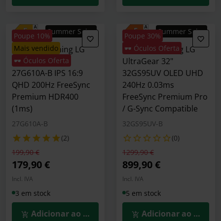
Summer Sales
Summer Sales
Poupe 10%
Poupe 30%
mais vendido
🕶️ Óculos Oferta
Monitor Gaming LG
Monitor Gaming LG
UltraGear 27"
🕶️ Óculos Oferta
UltraGear 32"
27G610A-B IPS 16:9
32GS95UV OLED UHD
QHD 200Hz FreeSync
240Hz 0.03ms
Premium HDR400
FreeSync Premium Pro
(1ms)
/ G-Sync Compatible
27G610A-B
32GS95UV-B
(2)
(0)
Preço reduzido de
para
Preço reduzido de
para
199,90 €
1299,90 €
179,90 €
899,90 €
Incl. IVA
Incl. IVA
3 em stock
5 em stock
Adicionar ao Carrinho
Adicionar ao Carrin