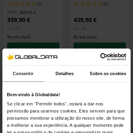
(0)
(0)
Preço reduzido de
para
PVPR:
369,90 €
339,90 €
439,90 €
Incl. IVA
Incl. IVA
4 em stock
3 em stock
Adicionar ao Carrinho
Adicionar ao Carrin
Consentir
Detalhes
Sobre os cookies
🕶️ Óculos Oferta
🕶️ Óculos Oferta
Monitor BenQ ZOWIE
Monitor Gigabyte 27"
24.5" XL2540K TN FHD
MO27Q28GR QHD
Bem-vindo à Globaldata!
240Hz 1ms
OLED 280Hz 0.03ms
HDR True Black 500
Se clicar em "Permitir todos", estará a dar-nos
XL2540K
FreeSync Premium Pro
permissão para usarmos cookies. Eles servem para que
(0)
possamos monitorar a utilização do nosso site, de forma
20VM0-27Q28GRBK-1E
a melhorar a sua experiência. A qualquer momento pode
(0)
Preço reduzido de
para
PVPR:
349,99 €
ler a nossa política de cookies e personalizar quais