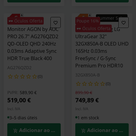
Summer Sales
🕶️ Óculos Oferta
Poupe 16%
🕶️ Óculos Oferta
Monitor AGON by AOC
Monitor Gaming LG
PRO 26.7" AG276QZD2
UltraGear 32"
QD-OLED QHD 240Hz
32GX850A-B OLED UHD
0.03ms Adaptive Sync
165Hz 0.03ms
HDR True Black 400
FreeSync / G-Sync
Premium Pro HDR10
AG276QZD2
32GX850A-B
(0)
(0)
Preço reduzido de
para
Preço reduzido de
para
PVPR:
589,90 €
899,90 €
519,00 €
749,89 €
Incl. IVA
Incl. IVA
3–5 dias úteis
1 em stock
Adicionar ao Carrinho
Adicionar ao Carrin