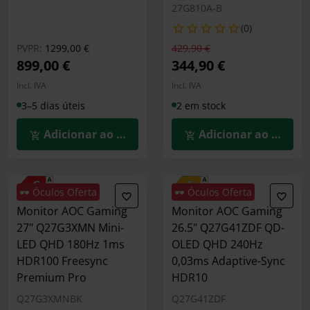
27G810A-B
(0)
Preço reduzido de
para
Preço reduzido de
para
PVPR:
1299,00 €
429,90 €
899,00 €
344,90 €
Incl. IVA
Incl. IVA
3–5 dias úteis
2 em stock
Adicionar ao Carrinho
Adicionar ao Carrin
🕶️ Óculos Oferta
🕶️ Óculos Oferta
Monitor AOC Gaming
Monitor AOC Gaming
27" Q27G3XMN Mini-
26.5" Q27G41ZDF QD-
LED QHD 180Hz 1ms
OLED QHD 240Hz
HDR100 Freesync
0,03ms Adaptive-Sync
Premium Pro
HDR10
Q27G3XMNBK
Q27G41ZDF