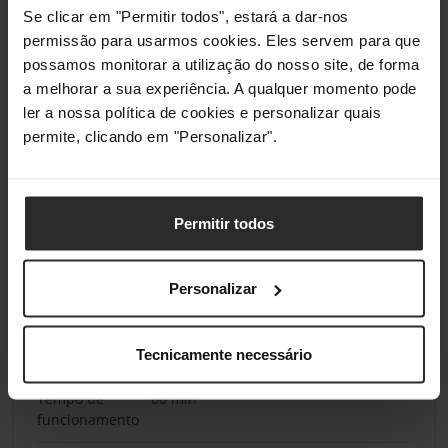
Se clicar em "Permitir todos", estará a dar-nos
Tempo de
60 min
permissão para usarmos cookies. Eles servem para que
funcionamento
possamos monitorar a utilização do nosso site, de forma
Fácil de
Sim
a melhorar a sua experiência. A qualquer momento pode
segurar
ler a nossa política de cookies e personalizar quais
permite, clicando em "Personalizar".
Gestão de energia
Fonte de
Bateria
Permitir todos
alimentação
Tecnologia da
Lítio
Personalizar
bateria
Tipo de bateria
Bateria incorporada
Tecnicamente necessário
Tempo de
60 min
funcionamento