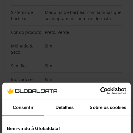
Sistema de
Máquina de barbear com lâminas que
barbear
se adaptam ao contorno do rosto
Cor do produto
Preto, Verde
Molhado &
Sim
Seco
Sem fios
Sim
Indicadores
Sim
LED
À prova de
Sim
água
Consentir
Detalhes
Sobre os cookies
Material da
Aço inoxidável
lâmina
Bem-vindo à Globaldata!