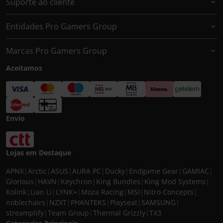
Suporte ao cliente
Entidades Pro Gamers Group
Marcas Pro Gamers Group
Aceitamos
Envio
Lojas em Destaque
APNX
|
Arctic
|
ASUS
|
AURA PC
|
Ducky
|
Endgame Gear
|
GAMIAC
|
Glorious
|
HAVN
|
Keychron
|
King Bundles
|
King Mod Systems
|
Kolink
|
Lian Li
|
LYNK+
|
Moza Racing
|
MSI
|
Nitro Concepts
|
noblechairs
|
NZXT
|
PHANTEKS
|
Playseat
|
SAMSUNG
|
streamplify
|
Team Group
|
Thermal Grizzly
|
TX3