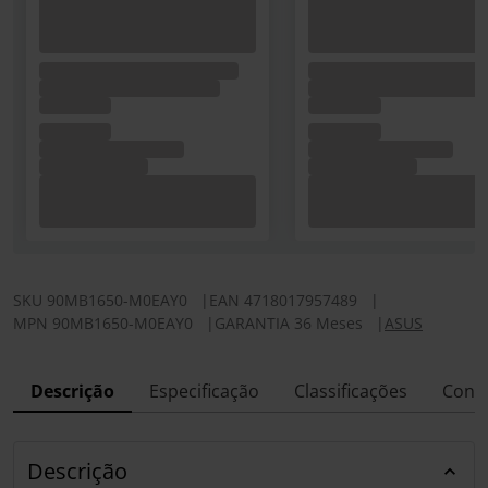
SKU
90MB1650-M0EAY0
|
EAN
4718017957489
|
MPN
90MB1650-M0EAY0
|
GARANTIA 36 Meses
|
ASUS
Descrição
Especificação
Classificações
Conf
Descrição