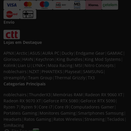
Envio
Lojas em Destaque
APNX
|
Arctic
|
ASUS
|
AURA PC
|
Ducky
|
Endgame Gear
|
GAMIAC
|
Glorious
|
HAVN
|
Keychron
|
King Bundles
|
King Mod Systems
|
Kolink
|
Lian Li
|
LYNK+
|
Moza Racing
|
MSI
|
Nitro Concepts
|
noblechairs
|
NZXT
|
PHANTEKS
|
Playseat
|
SAMSUNG
|
streamplify
|
Team Group
|
Thermal Grizzly
|
TX3
Categorias Principais
noblechairs
|
ThunderX3
|
Memórias RAM
|
Radeon RX 9060 XT
|
Radeon RX 9070 XT
|
GeForce RTX 5080
|
GeForce RTX 5090
|
Ryzen 7
|
Ryzen 9
|
Core i7
|
Core i9
|
Computadores Gamer
|
Portáteis Gaming
|
Monitores Gaming
|
Smartphones Samsung
|
Headsets
|
Ratos Gaming
|
Ratos Wireless
|
Streaming
|
Teclados
|
SimRacing