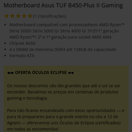
Motherboard Asus TUF B450-Plus II Gaming
(1 Classificações)
Motherboard compatível com processadores AMD Ryzen™
Série 5000/ Série 5000 G/ Série 4000 G/ 3ª/2ª/1ª geração
AMD Ryzen™/ 2ª e 1ª geração para socket AMD AM4
Chipset B450
4 x DIMM de memória DDR4 até 128GB de capacidade
Formato ATX
OFERTA ÓCULOS ECLIPSE
Os nossos descontos são tão grandes que até o sol se vai
esconder. Baixámos os preços em centenas de produtos
gaming e tecnologia.
Para não ficares encandeado com estas oportunidades — e
para te preparares para o grande evento no céu a 12 de
Agosto — oferecemos uns Óculos de Eclipse (certificados)
em todas as encomendas!