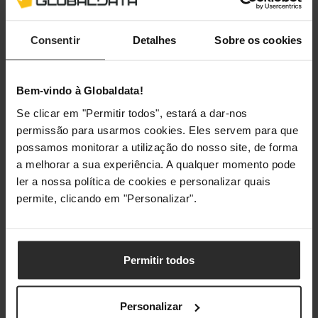
Motherboard
Chipset da Motherboard
AMD B450
Consentir
Detalhes
Sobre os cookies
Memória
Bem-vindo à Globaldata!
Se clicar em "Permitir todos", estará a dar-nos
Memória Máxima
128 GB
permissão para usarmos cookies. Eles servem para que
possamos monitorar a utilização do nosso site, de forma
Tipo de Memória
DDR4
a melhorar a sua experiência. A qualquer momento pode
ler a nossa política de cookies e personalizar quais
Factor Form da Memória
DIMM
permite, clicando em "Personalizar".
Slots de Memória
4x
Wi-Fi & LAN
Permitir todos
LAN
Sim
Personalizar