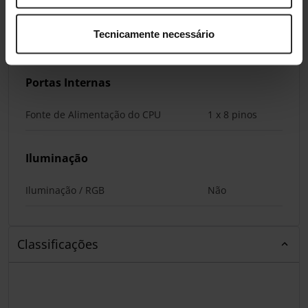
Portas LAN
1 x (no total)
Tecnicamente necessário
Wi-Fi / Bluetooth
Não
Portas Internas
Fonte de Alimentação do CPU
1 x 8 pinos
Iluminação
Iluminação / RGB
Não
Classificações