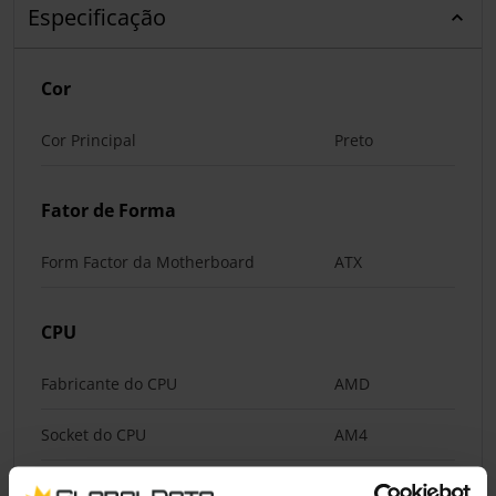
Especificação
Cor
Cor Principal
Preto
Fator de Forma
Form Factor da Motherboard
ATX
CPU
Fabricante do CPU
AMD
Socket do CPU
AM4