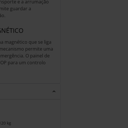
ransporte e a arrumação
mite guardar a
ão.
GNÉTICO
a magnético que se liga
te mecanismo permite uma
mergência. O painel de
STOP para um controlo
120 kg