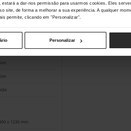
s", estará a dar-nos permissão para usarmos cookies. Eles ser
sso site, de forma a melhorar a sua experiência. A qualquer mome
Sim
ais permite, clicando em "Personalizar".
LED
ário
Personalizar
Sim
Sim
Não
400 x 1230 mm