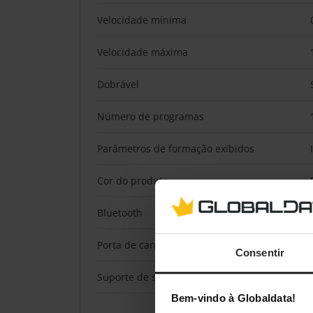
Velocidade mínima
Velocidade máxima
Dobrável
Número de programas
Parâmetros de formação exibidos
Cor do produto
Bluetooth
Porta de carregamento USB
Consentir
Suporte de smartphone/tablet
Bem-vindo à Globaldata!