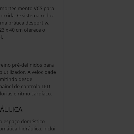
 amortecimento VCS para
orrida. O sistema reduz
uma prática desportiva
123 x 40 cm oferece o
l.
eino pré-definidos para
 utilizador. A velocidade
rmitindo desde
painel de controlo LED
lorias e ritmo cardíaco.
ÁULICA
 o espaço doméstico
ática hidráulica. Inclui