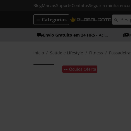
Blog
Marcas
Suporte
Contatos
Seguir a minha enc
Categorias
Envio Gratuito em 24 HRS
- Acima dos 50€
Início
Saúde e Lifestyle
Fitness
Passadeira
🕶️ Óculos Oferta