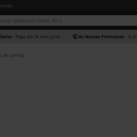
omenda
Klarna
- Paga até 3x sem juros
As Nossas Promessas
- O melhor at
s de Corrida