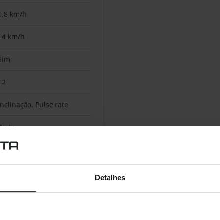
0,8 km/h
14 km/h
Sim
12
Inclinação, Pulse rate
Preto
Não
Não
Detalhes
Sim