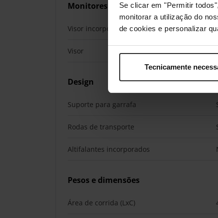
Monitores
Se clicar em "Permitir todo
monitorar a utilização do no
Visor incorporado
de cookies e personalizar qu
Visor
Tecnicamente necess
Design
Suporte para garrafa
Rodas de transporte
Altifalantes incorporados
Pesos e dimensões
Área de corrida (LxC)