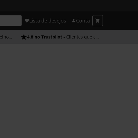
Lista de desejos
Conta
endimento
4.8 no Trustpilot
- Clientes que confiam em nós