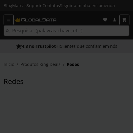
Blog
Marcas
Suporte
Contatos
Seguir a minha encomenda
4.8 no Trustpilot
As Nossas Promessas
- Clientes que confiam em nós
- O melhor atendimento
Início
Produtos King Deals
Redes
Redes