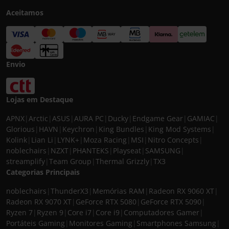
Aceitamos
Envio
Lojas em Destaque
APNX
|
Arctic
|
ASUS
|
AURA PC
|
Ducky
|
Endgame Gear
|
GAMIAC
|
Glorious
|
HAVN
|
Keychron
|
King Bundles
|
King Mod Systems
|
Kolink
|
Lian Li
|
LYNK+
|
Moza Racing
|
MSI
|
Nitro Concepts
|
noblechairs
|
NZXT
|
PHANTEKS
|
Playseat
|
SAMSUNG
|
streamplify
|
Team Group
|
Thermal Grizzly
|
TX3
Categorias Principais
noblechairs
|
ThunderX3
|
Memórias RAM
|
Radeon RX 9060 XT
|
Radeon RX 9070 XT
|
GeForce RTX 5080
|
GeForce RTX 5090
|
Ryzen 7
|
Ryzen 9
|
Core i7
|
Core i9
|
Computadores Gamer
|
Portáteis Gaming
|
Monitores Gaming
|
Smartphones Samsung
|