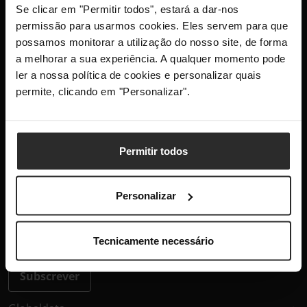
Se clicar em "Permitir todos", estará a dar-nos
+351 300 600 520
permissão para usarmos cookies. Eles servem para que
dias úteis das 10h-13h e 14h-18h
possamos monitorar a utilização do nosso site, de forma
info@globaldata.pt
a melhorar a sua experiência. A qualquer momento pode
As nossas comunidades
ler a nossa política de cookies e personalizar quais
permite, clicando em "Personalizar".
Mantenha-me atualizado com as últimas
novidades, lançamentos de produtos e
Permitir todos
promoções.
Personalizar
Este site está protegido pelo reCAPTCHA e aplica-se a
Política
Tecnicamente necessário
de Privacidade
e os
Termos de Serviço
da Google.
Subscrever