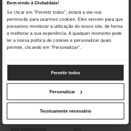
Bem-vindo à Globaldata!
Comprimento do fio
1,8 m
Se clicar em "Permitir todos", estará a dar-nos
permissão para usarmos cookies. Eles servem para que
Tipo de controlo
Botões
possamos monitorar a utilização do nosso site, de forma
a melhorar a sua experiência. A qualquer momento pode
Filtro removível
Sim
ler a nossa política de cookies e personalizar quais
permite, clicando em "Personalizar".
Gestão de energia
Potência
2400 W
Permitir todos
Voltagem de entrada AC
220-240 V
Personalizar
Frequência de entrada AC
50/60 Hz
Tecnicamente necessário
Conteúdo da embalagem
Bico concentrador
Sim