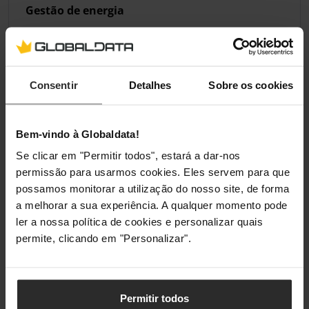
Gestão de energia
Consumo de
15,51 W
energia (típico)
Consentir
Detalhes
Sobre os cookies
Voltagem de
12 V
entrada AC
Bem-vindo à Globaldata!
Corrente de
2 A
entrada no
Se clicar em "Permitir todos", estará a dar-nos
transformador
permissão para usarmos cookies. Eles servem para que
CA
possamos monitorar a utilização do nosso site, de forma
a melhorar a sua experiência. A qualquer momento pode
Voltagem de
12 V
ler a nossa política de cookies e personalizar quais
saída do
permite, clicando em "Personalizar".
adaptador AC
Aprovação regulamentar
Permitir todos