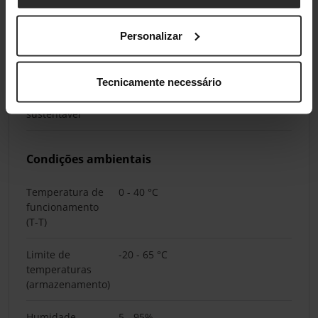
Certificados de
CE
conformidade
Personalizar
Sustentabilidade
Tecnicamente necessário
Produto
Sim
sustentável
Condições ambientais
Temperatura de
0 - 40 °C
funcionamento
(T-T)
Limite de
-20 - 65 °C
temperaturas
(armazenamento)
Humidade
5 - 95%