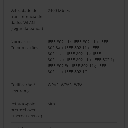
Velocidade de
2400 Mbit/s
transferência de
dados WLAN
(segunda banda)
Normas de
IEEE 802.11k, IEEE 802.11n, IEEE
Comunicações
802.3ab, IEEE 802.11a, IEEE
802.11ac, IEEE 802.11v, IEEE
802.11ax, IEEE 802.11b, IEEE 802.1p,
IEEE 802.3u, IEEE 802.11g, IEEE
802.11h, IEEE 802.1Q
Codificação /
WPA2, WPA3, WPA
segurança
Point-to-point
Sim
protocol over
Ethernet (PPPoE)