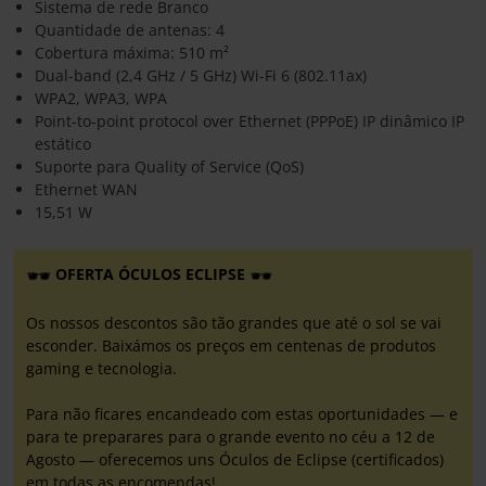
Sistema de rede Branco
Quantidade de antenas: 4
Cobertura máxima: 510 m²
Dual-band (2,4 GHz / 5 GHz) Wi-Fi 6 (802.11ax)
WPA2, WPA3, WPA
Point-to-point protocol over Ethernet (PPPoE) IP dinâmico IP
estático
Suporte para Quality of Service (QoS)
Ethernet WAN
15,51 W
OFERTA ÓCULOS ECLIPSE
Os nossos descontos são tão grandes que até o sol se vai
esconder. Baixámos os preços em centenas de produtos
gaming e tecnologia.
Para não ficares encandeado com estas oportunidades — e
para te preparares para o grande evento no céu a 12 de
Agosto — oferecemos uns Óculos de Eclipse (certificados)
em todas as encomendas!