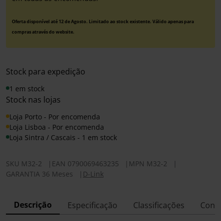
Oferta disponível até 12 de Agosto. Limitado ao stock existente. Válido apenas para
compras através do website.
Stock para expedição
1 em stock
Stock nas lojas
Loja Porto - Por encomenda
Loja Lisboa - Por encomenda
Loja Sintra / Cascais - 1 em stock
SKU
M32-2
|
EAN
0790069463235
|
MPN
M32-2
|
GARANTIA 36 Meses
|
D-Link
Descrição
Especificação
Classificações
Conf