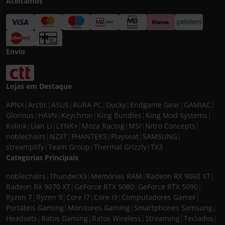
Aceitamos
Envio
Lojas em Destaque
APNX
|
Arctic
|
ASUS
|
AURA PC
|
Ducky
|
Endgame Gear
|
GAMIAC
|
Glorious
|
HAVN
|
Keychron
|
King Bundles
|
King Mod Systems
|
Kolink
|
Lian Li
|
LYNK+
|
Moza Racing
|
MSI
|
Nitro Concepts
|
noblechairs
|
NZXT
|
PHANTEKS
|
Playseat
|
SAMSUNG
|
streamplify
|
Team Group
|
Thermal Grizzly
|
TX3
Categorias Principais
noblechairs
|
ThunderX3
|
Memórias RAM
|
Radeon RX 9060 XT
|
Radeon RX 9070 XT
|
GeForce RTX 5080
|
GeForce RTX 5090
|
Ryzen 7
|
Ryzen 9
|
Core i7
|
Core i9
|
Computadores Gamer
|
Portáteis Gaming
|
Monitores Gaming
|
Smartphones Samsung
|
Headsets
|
Ratos Gaming
|
Ratos Wireless
|
Streaming
|
Teclados
|