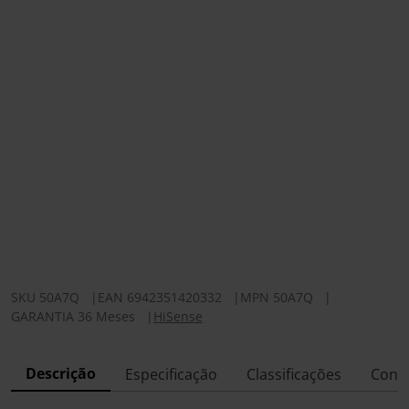
SKU
50A7Q
|
EAN
6942351420332
|
MPN
50A7Q
|
GARANTIA 36 Meses
|
HiSense
Descrição
Especificação
Classificações
Conf