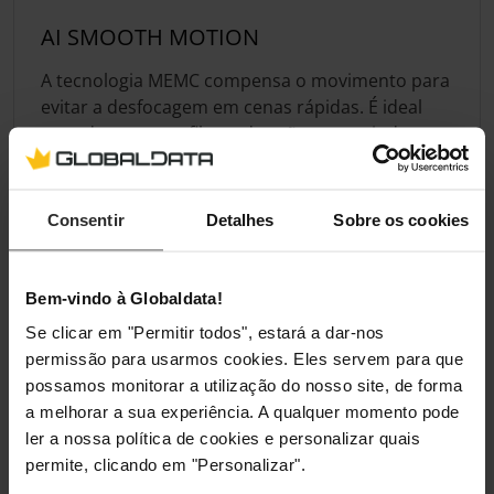
AI SMOOTH MOTION
A tecnologia MEMC compensa o movimento para
evitar a desfocagem em cenas rápidas. É ideal
para desportos e filmes de ação, garantindo uma
reprodução fluida. O painel mantém a nitidez
mesmo em movimentos bruscos e reviravoltas
repentinas.
Consentir
Detalhes
Sobre os cookies
Especificação
Bem-vindo à Globaldata!
Se clicar em "Permitir todos", estará a dar-nos
permissão para usarmos cookies. Eles servem para que
Ecrã
possamos monitorar a utilização do nosso site, de forma
a melhorar a sua experiência. A qualquer momento pode
Tamanho do Ecrã em
50 "
ler a nossa política de cookies e personalizar quais
Polegadas
permite, clicando em "Personalizar".
Resolução do Ecrã
UHD (3,840 x 2,160