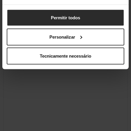
pixels)
Permitir todos
Aspect Ratio do Ecrã
16:9
Tipo de Painel de Ecrã
QLED
Personalizar
Classificações
Tecnicamente necessário