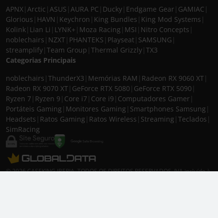
APNX
|
Arctic
|
ASUS
|
AURA PC
|
Ducky
|
Endgame Gear
|
GAMIAC
|
Glorious
|
HAVN
|
Keychron
|
King Bundles
|
King Mod Systems
|
Kolink
|
Lian Li
|
LYNK+
|
Moza Racing
|
MSI
|
Nitro Concepts
|
noblechairs
|
NZXT
|
PHANTEKS
|
Playseat
|
SAMSUNG
|
streamplify
|
Team Group
|
Thermal Grizzly
|
TX3
Categorias Principais
noblechairs
|
ThunderX3
|
Memórias RAM
|
Radeon RX 9060 XT
|
Radeon RX 9070 XT
|
GeForce RTX 5080
|
GeForce RTX 5090
|
Ryzen 7
|
Ryzen 9
|
Core i7
|
Core i9
|
Computadores Gamer
|
Portáteis Gaming
|
Monitores Gaming
|
Smartphones Samsung
|
Headsets
|
Ratos Gaming
|
Ratos Wireless
|
Streaming
|
Teclados
|
SimRacing
© 2026 CASEKING IBERIA. TODOS OS DIREITOS RESERVADOS. IVA incluído à
taxa em vigor para todos os produtos. As fotos apresentadas podem não
corresponder às configurações descritas. Preços e especificações sujeitos a
alteração sem aviso prévio. A caseking Iberia declina qualquer
responsabilidade por eventuais erros publicados no site.