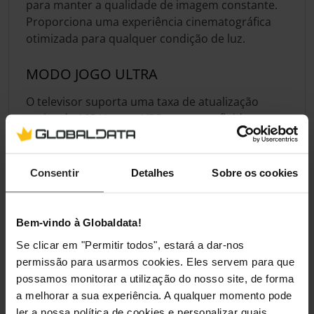
para manter a qualidade de imagem constante.
Proporciona uma experiência cinematográfica
otimizada para qualquer condição de luz.
MODO JOGO ULTRA
O televisor suporta uma taxa de atualização
nativa de 165 Hz com VRR para uma fluidez
extrema. O input lag reduzido para 15,5 ms
garante uma resposta imediata em jogos
competitivos. A Game Bar integrada permite
Consentir
Detalhes
Sobre os cookies
monitorizar definições de desempenho em
tempo real.
Bem-vindo à Globaldata!
Se clicar em "Permitir todos", estará a dar-nos
Especificação
permissão para usarmos cookies. Eles servem para que
possamos monitorar a utilização do nosso site, de forma
a melhorar a sua experiência. A qualquer momento pode
Ecrã
ler a nossa política de cookies e personalizar quais