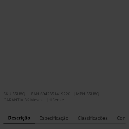
SKU
55U8Q
|
EAN
6942351419220
|
MPN
55U8Q
|
GARANTIA 36 Meses
|
HiSense
Descrição
Especificação
Classificações
Conf