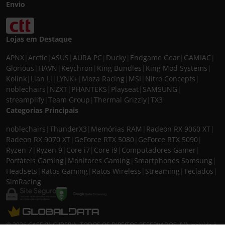
Envio
Lojas em Destaque
APNX
|
Arctic
|
ASUS
|
AURA PC
|
Ducky
|
Endgame Gear
|
GAMIAC
|
Glorious
|
HAVN
|
Keychron
|
King Bundles
|
King Mod Systems
|
Kolink
|
Lian Li
|
LYNK+
|
Moza Racing
|
MSI
|
Nitro Concepts
|
noblechairs
|
NZXT
|
PHANTEKS
|
Playseat
|
SAMSUNG
|
streamplify
|
Team Group
|
Thermal Grizzly
|
TX3
Categorias Principais
noblechairs
|
ThunderX3
|
Memórias RAM
|
Radeon RX 9060 XT
|
Radeon RX 9070 XT
|
GeForce RTX 5080
|
GeForce RTX 5090
|
Ryzen 7
|
Ryzen 9
|
Core i7
|
Core i9
|
Computadores Gamer
|
Portáteis Gaming
|
Monitores Gaming
|
Smartphones Samsung
|
Headsets
|
Ratos Gaming
|
Ratos Wireless
|
Streaming
|
Teclados
|
SimRacing
© 2026 CASEKING IBERIA. TODOS OS DIREITOS RESERVADOS. IVA incluído à