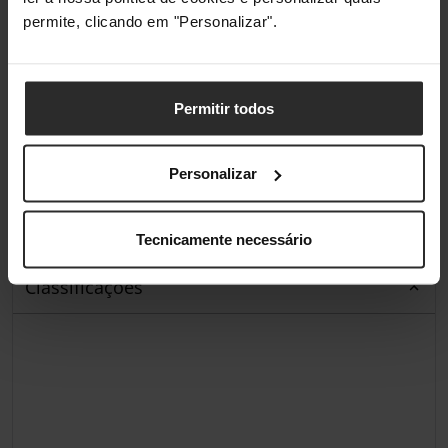
permite, clicando em "Personalizar".
Tamanho do Ecrã em
55 "
Polegadas
Resolução do Ecrã
UHD (3,840 x 2,160
Permitir todos
pixels)
Aspect Ratio do Ecrã
16:9
Personalizar
Tipo de Painel de Ecrã
QD OLED
Tecnicamente necessário
Classificações