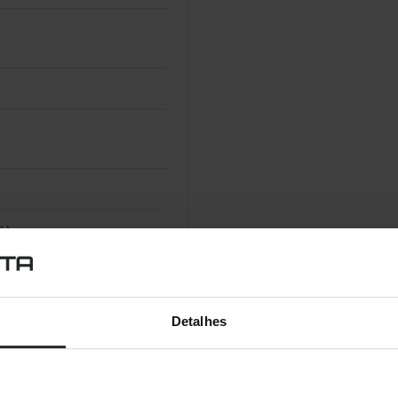
L)
igmentos
Detalhes