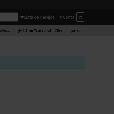
Lista de desejos
Conta
endimento
4.8 no Trustpilot
- Clientes que confiam em nós