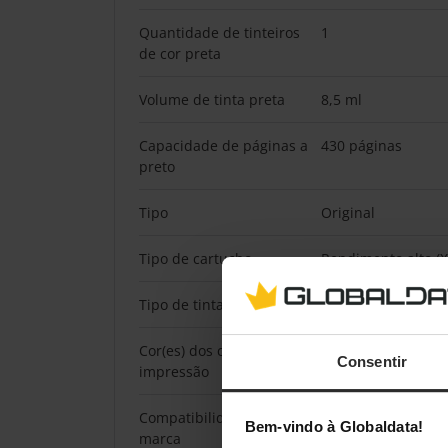
Quantidade de tinteiros
1
de cor preta
Volume de tinta preta
8,5 ml
Capacidade de páginas a
430 páginas
preto
Tipo
Original
Tipo de cartucho
Rendimento alto (X
Tipo de tinta
Tinta à base de p
Cor(es) dos cartuchos de
Preto
Consentir
impressão
Compatibilidade da
HP
Bem-vindo à Globaldata!
marca