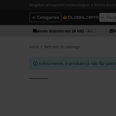
Blog
Marcas
Suporte
Contatos
Seguir a minha enc
Categorias
Envio Gratuito em 24 HRS
- Acima dos 50€
Início
Retirado do catálogo
Infelizmente, o produto já não faz part