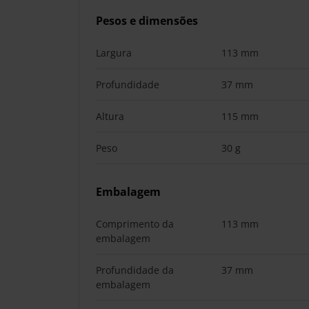
Pesos e dimensões
Largura
113 mm
Profundidade
37 mm
Altura
115 mm
Peso
30 g
Embalagem
Comprimento da
113 mm
embalagem
Profundidade da
37 mm
embalagem