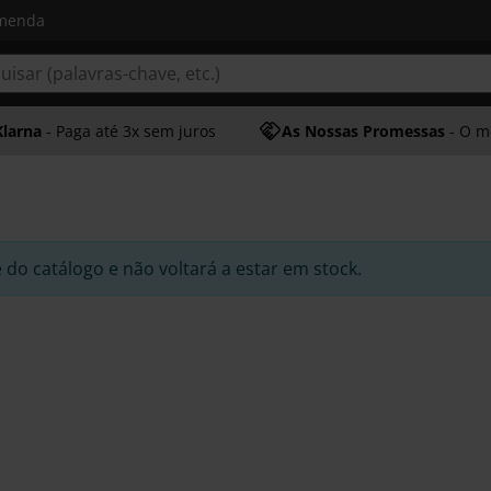
omenda
Klarna
- Paga até 3x sem juros
As Nossas Promessas
- O melhor at
e do catálogo e não voltará a estar em stock.