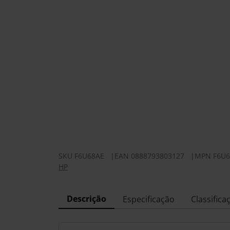
SKU
F6U68AE
|
EAN
0888793803127
|
MPN
F6U
HP
Descrição
Especificação
Classifica