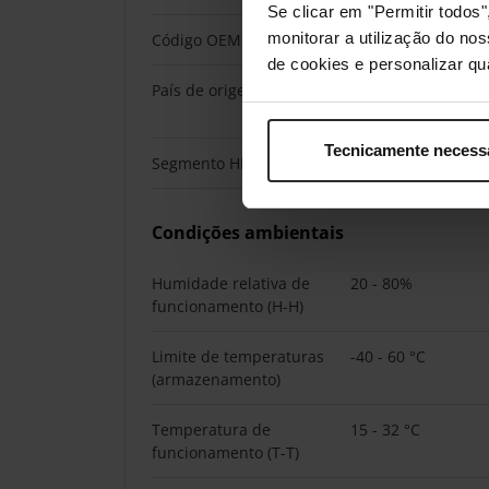
Se clicar em "Permitir todo
monitorar a utilização do no
Código OEM
302XL
de cookies e personalizar qu
País de origem
Estados Unidos da
Malásia
Tecnicamente necess
Segmento HP
Profissional, Enter
Condições ambientais
Humidade relativa de
20 - 80%
funcionamento (H-H)
Limite de temperaturas
-40 - 60 °C
(armazenamento)
Temperatura de
15 - 32 °C
funcionamento (T-T)