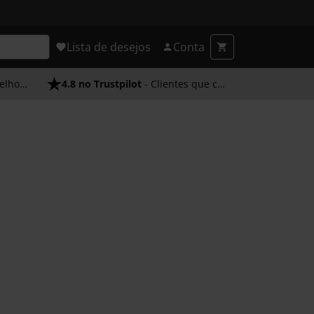
Lista de desejos
Conta
endimento
4.8 no Trustpilot
- Clientes que confiam em nós