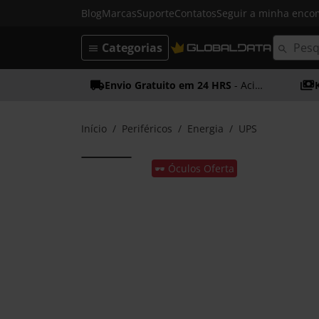
Blog
Marcas
Suporte
Contatos
Seguir a minha enc
Categorias
Envio Gratuito em 24 HRS
- Acima dos 50€
Início
Periféricos
Energia
UPS
🕶️ Óculos Oferta