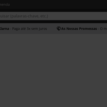
omenda
Klarna
- Paga até 3x sem juros
As Nossas Promessas
- O melhor at