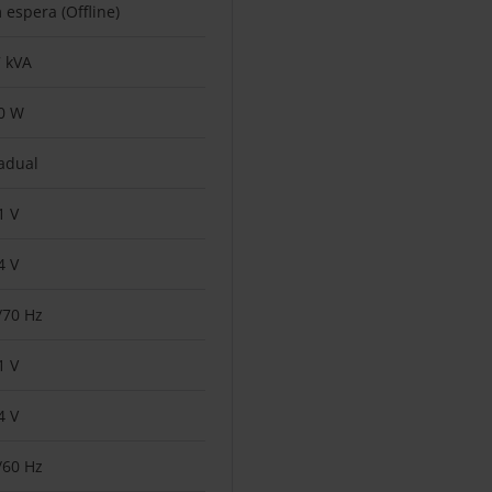
 espera (Offline)
7 kVA
0 W
adual
1 V
4 V
/70 Hz
1 V
4 V
/60 Hz