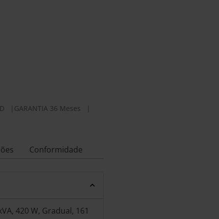
0D
|
GARANTIA 36 Meses
|
ções
Conformidade
 kVA, 420 W, Gradual, 161