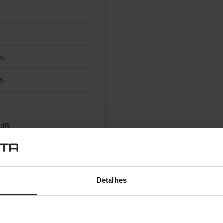
%
%
6
 dB
m
Detalhes
oplador C14