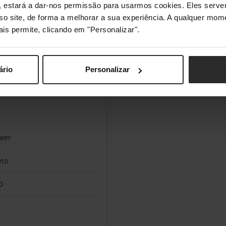
tomada(s) CA
s", estará a dar-nos permissão para usarmos cookies. Eles ser
sso site, de forma a melhorar a sua experiência. A qualquer mome
ais permite, clicando em "Personalizar".
Ah
ário
Personalizar
 V
wer
eto
D