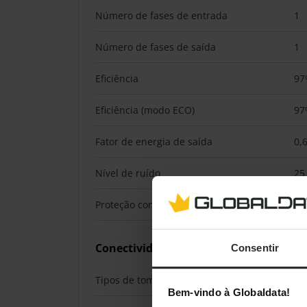
Número de fases de entrada
1
Número de fases de saída
1
Eficiência
97
Eficiência (modo ECO)
97
Fator de energia de saída
0,
Nível de ruído
25
Proteção contra picos de tensão
Si
Conectividade
Consentir
Tipos de tomada AC
Ac
Bem-vindo à Globaldata!