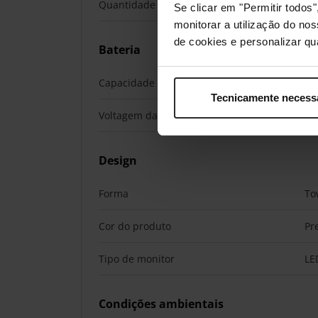
Quantidade de saídas AC
4 
Se clicar em "Permitir todo
monitorar a utilização do no
de cookies e personalizar qu
Bateria
Capacidade da bateria
7 
Tecnicamente necess
Voltagem da bateria
12
Design
Forma
To
Cor do produto
Pr
Tipo de monitor
LE
Condições ambientais