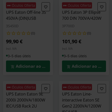
🕶️ Óculos Oferta
🕶️ Óculos Oferta
UPS Eaton Off-line 3S
UPS Eaton 3P Ellipse
450VA (DIN)USB
700 DIN 700VA/420W
3S450D
3P700D
(0)
(0)
99,90 €
101,90 €
Incl. IVA
Incl. IVA
3–5 dias úteis
3–5 dias úteis
Adicionar ao Carrinho
Adicionar ao Carrin
🕶️ Óculos Oferta
🕶️ Óculos Oferta
UPS Eaton Eaton 9E
UPS Eaton Line-
2000i 2000VA/1800W
interactive Eaton 5E
IEC/USB Rack 2U
Gen2 2200VA/1200W