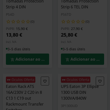
Tomadas Protection
Tomadas Protection
Strip 4 DIN
Strip 6 TEL DIN
PS4D
PS6TD
(0)
(0)
Preço reduzido de
para
Preço reduzido de
para
PVPR:
15,90 €
PVPR:
27,90 €
13,80 €
25,80 €
Incl. IVA
Incl. IVA
3–5 dias úteis
3–5 dias úteis
Adicionar ao Carrinho
Adicionar ao Carrin
🕶️ Óculos Oferta
🕶️ Óculos Oferta
Eaton Rack ATS
UPS Eaton 3P Ellipse
16A/230V 2 C20 in 8
1300 USB DIN
C13 1 C19 out
1300VA/840W
Rackmount Transfer
3P1300UD