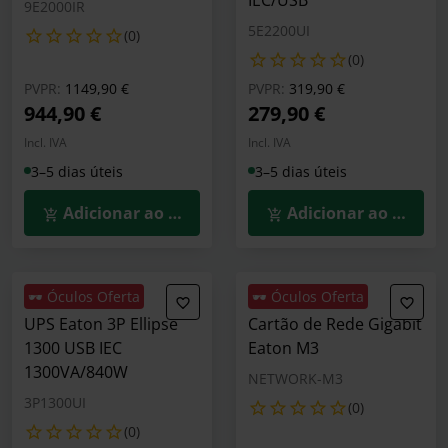
IEC/USB
9E2000IR
5E2200UI
(0)
(0)
Preço reduzido de
para
Preço reduzido de
para
PVPR:
1149,90 €
PVPR:
319,90 €
944,90 €
279,90 €
Incl. IVA
Incl. IVA
3–5 dias úteis
3–5 dias úteis
Adicionar ao Carrinho
Adicionar ao Carrin
🕶️ Óculos Oferta
🕶️ Óculos Oferta
UPS Eaton 3P Ellipse
Cartão de Rede Gigabit
1300 USB IEC
Eaton M3
1300VA/840W
NETWORK-M3
3P1300UI
(0)
(0)