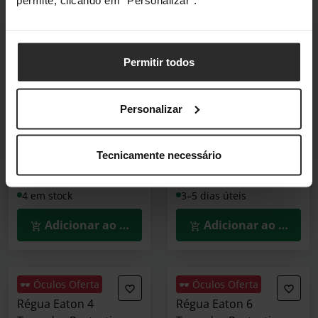
permite, clicando em "Personalizar".
🕶️ Óculos Oferta
🕶️ Óculos Oferta
UPS Eaton Line-
UPS Eaton 3P Ellipse
interactive 5E Gen2
1700 USB IEC
Permitir todos
900VA/480W Schuko
1700VA/1040W
(DIN)/USB
3P1700UI
Personalizar
5E900UD
(0)
(0)
76,90 €
298,90 €
Tecnicamente necessário
Incl. IVA
Incl. IVA
4 em stock
3–5 dias úteis
Adicionar ao Carrinho
Adicionar ao Carrin
🕶️ Óculos Oferta
🕶️ Óculos Oferta
Régua Eaton 4
Régua Eaton 6