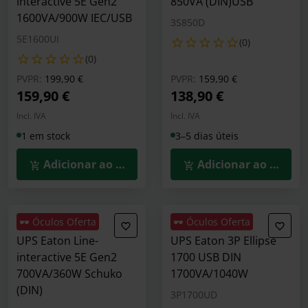
interactive 5E Gen2
850VA (DIN)USB
1600VA/900W IEC/USB
3S850D
5E1600UI
(0)
(0)
Preço reduzido de
para
Preço reduzido de
para
PVPR:
199,90 €
PVPR:
159,90 €
159,90 €
138,90 €
Incl. IVA
Incl. IVA
1 em stock
3–5 dias úteis
Adicionar ao Carrinho
Adicionar ao Carrin
🕶️ Óculos Oferta
🕶️ Óculos Oferta
UPS Eaton Line-
UPS Eaton 3P Ellipse
interactive 5E Gen2
1700 USB DIN
700VA/360W Schuko
1700VA/1040W
(DIN)
3P1700UD