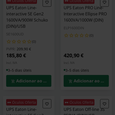
🕶️ Óculos Oferta
🕶️ Óculos Oferta
UPS Eaton Line-
UPS Eaton PRO Line-
interactive 5E Gen2
Interactive Ellipse PRO
1600VA/900W Schuko
1600VA/1000W (DIN)
(DIN)/USB
ELP1600DIN
5E1600UD
(0)
(0)
Preço reduzido de
para
PVPR:
209,90 €
185,80 €
420,90 €
Incl. IVA
Incl. IVA
3–5 dias úteis
3–5 dias úteis
Adicionar ao Carrinho
Adicionar ao Carrin
🕶️ Óculos Oferta
🕶️ Óculos Oferta
UPS Eaton Line-
UPS Eaton Off-line 3S