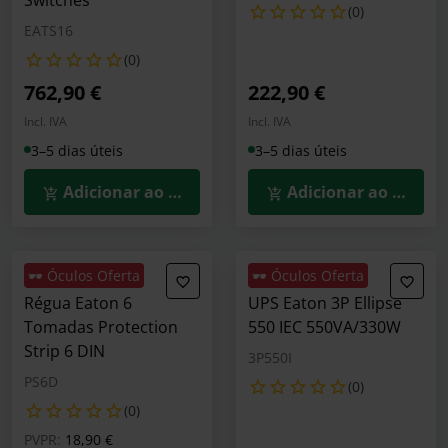
Switches
(0)
EATS16
(0)
762,90 €
222,90 €
Incl. IVA
Incl. IVA
3–5 dias úteis
3–5 dias úteis
Adicionar ao Carrinho
Adicionar ao Carrin
🕶️ Óculos Oferta
🕶️ Óculos Oferta
Régua Eaton 6
UPS Eaton 3P Ellipse
Tomadas Protection
550 IEC 550VA/330W
Strip 6 DIN
3P550I
PS6D
(0)
(0)
Preço reduzido de
para
PVPR:
18,90 €