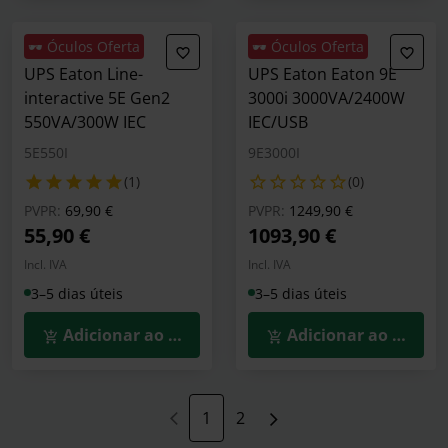
🕶️ Óculos Oferta
🕶️ Óculos Oferta
UPS Eaton Line-
UPS Eaton Eaton 9E
interactive 5E Gen2
3000i 3000VA/2400W
550VA/300W IEC
IEC/USB
5E550I
9E3000I
(1)
(0)
Preço reduzido de
para
Preço reduzido de
para
PVPR:
69,90 €
PVPR:
1249,90 €
55,90 €
1093,90 €
Incl. IVA
Incl. IVA
3–5 dias úteis
3–5 dias úteis
Adicionar ao Carrinho
Adicionar ao Carrin
1
2