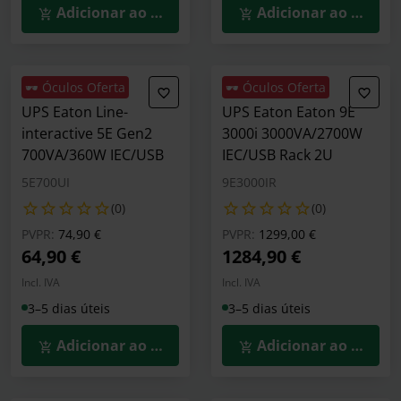
Adicionar ao Carrinho
Adicionar ao Carrin
🕶️ Óculos Oferta
🕶️ Óculos Oferta
UPS Eaton Line-
UPS Eaton Eaton 9E
interactive 5E Gen2
3000i 3000VA/2700W
700VA/360W IEC/USB
IEC/USB Rack 2U
5E700UI
9E3000IR
(0)
(0)
Preço reduzido de
para
Preço reduzido de
para
PVPR:
74,90 €
PVPR:
1299,00 €
64,90 €
1284,90 €
Incl. IVA
Incl. IVA
3–5 dias úteis
3–5 dias úteis
Adicionar ao Carrinho
Adicionar ao Carrin