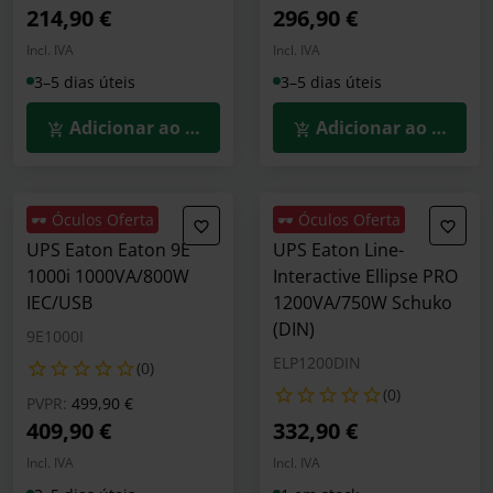
214,90 €
296,90 €
Incl. IVA
Incl. IVA
3–5 dias úteis
3–5 dias úteis
Adicionar ao Carrinho
Adicionar ao Carrin
🕶️ Óculos Oferta
🕶️ Óculos Oferta
UPS Eaton Eaton 9E
UPS Eaton Line-
1000i 1000VA/800W
Interactive Ellipse PRO
IEC/USB
1200VA/750W Schuko
(DIN)
9E1000I
ELP1200DIN
(0)
(0)
Preço reduzido de
para
PVPR:
499,90 €
409,90 €
332,90 €
Incl. IVA
Incl. IVA