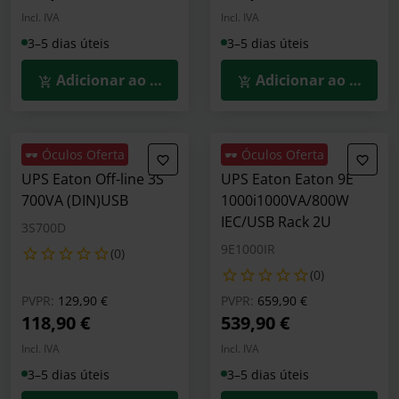
Incl. IVA
Incl. IVA
3–5 dias úteis
3–5 dias úteis
Adicionar ao Carrinho
Adicionar ao Carrin
🕶️ Óculos Oferta
🕶️ Óculos Oferta
UPS Eaton Off-line 3S
UPS Eaton Eaton 9E
700VA (DIN)USB
1000i1000VA/800W
IEC/USB Rack 2U
3S700D
9E1000IR
(0)
(0)
Preço reduzido de
para
Preço reduzido de
para
PVPR:
129,90 €
PVPR:
659,90 €
118,90 €
539,90 €
Incl. IVA
Incl. IVA
3–5 dias úteis
3–5 dias úteis