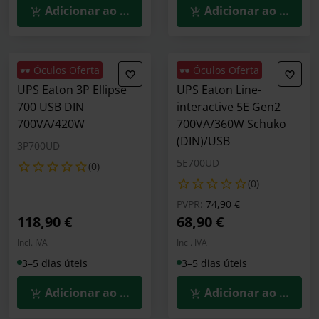
Adicionar ao Carrinho
Adicionar ao Carrin
🕶️ Óculos Oferta
🕶️ Óculos Oferta
UPS Eaton 3P Ellipse
UPS Eaton Line-
700 USB DIN
interactive 5E Gen2
700VA/420W
700VA/360W Schuko
(DIN)/USB
3P700UD
5E700UD
(0)
(0)
Preço reduzido de
para
PVPR:
74,90 €
118,90 €
68,90 €
Incl. IVA
Incl. IVA
3–5 dias úteis
3–5 dias úteis
Adicionar ao Carrinho
Adicionar ao Carrin