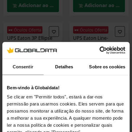
Adicionar ao Carrinho
Adicionar ao Carrin
🕶️ Óculos Oferta
🕶️ Óculos Oferta
UPS Eaton 3P Ellipse
UPS Eaton Line-
550 DIN 550VA/330W
interactive 5E Gen2
900VA/480W IEC/USB
3P550D
5E900UI
(0)
Consentir
Detalhes
Sobre os cookies
(0)
Preço reduzido de
para
PVPR:
99,90 €
97,90 €
74,90 €
Bem-vindo à Globaldata!
Incl. IVA
Incl. IVA
Se clicar em "Permitir todos", estará a dar-nos
3–5 dias úteis
2 em stock
permissão para usarmos cookies. Eles servem para que
possamos monitorar a utilização do nosso site, de forma
Adicionar ao Carrinho
Adicionar ao Carrin
a melhorar a sua experiência. A qualquer momento pode
ler a nossa política de cookies e personalizar quais