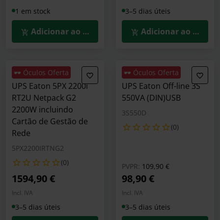
1 em stock
3–5 dias úteis
Adicionar ao Carrinho
Adicionar ao Carrin
🕶️ Óculos Oferta
🕶️ Óculos Oferta
UPS Eaton 5PX 2200i
UPS Eaton Off-line 3S
RT2U Netpack G2
550VA (DIN)USB
2200W incluindo
3S550D
Cartão de Gestão de
(0)
Rede
5PX2200IRTNG2
(0)
Preço reduzido de
para
PVPR:
109,90 €
1594,90 €
98,90 €
Incl. IVA
Incl. IVA
3–5 dias úteis
3–5 dias úteis