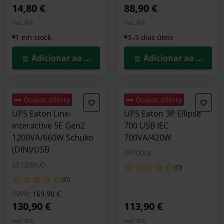
14,80 €
88,90 €
Incl. IVA
Incl. IVA
1 em stock
3–5 dias úteis
Adicionar ao Carrinho
Adicionar ao Carrin
🕶️ Óculos Oferta
🕶️ Óculos Oferta
UPS Eaton Line-
UPS Eaton 3P Ellipse
interactive 5E Gen2
700 USB IEC
1200VA/660W Schuko
700VA/420W
(DIN)/USB
3P700UI
5E1200UD
(0)
(0)
Preço reduzido de
para
PVPR:
169,90 €
130,90 €
113,90 €
Incl. IVA
Incl. IVA