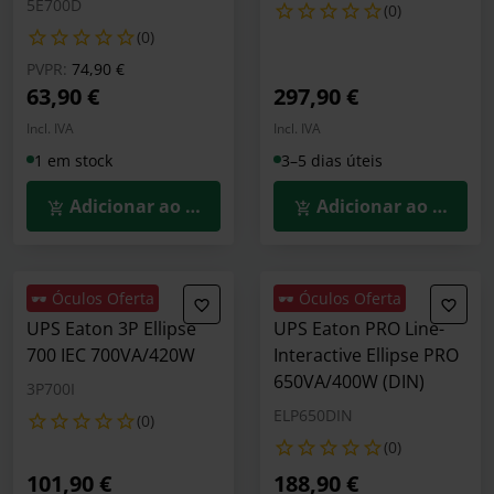
5E700D
(0)
(0)
Preço reduzido de
para
PVPR:
74,90 €
63,90 €
297,90 €
Incl. IVA
Incl. IVA
1 em stock
3–5 dias úteis
Adicionar ao Carrinho
Adicionar ao Carrin
🕶️ Óculos Oferta
🕶️ Óculos Oferta
UPS Eaton 3P Ellipse
UPS Eaton PRO Line-
700 IEC 700VA/420W
Interactive Ellipse PRO
650VA/400W (DIN)
3P700I
ELP650DIN
(0)
(0)
101,90 €
188,90 €