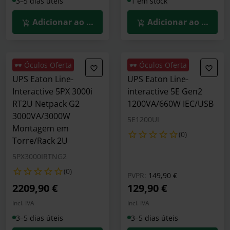
3–5 dias úteis
1 em stock
Adicionar ao Carrinho
Adicionar ao Carrin
🕶️ Óculos Oferta
🕶️ Óculos Oferta
UPS Eaton Line-
UPS Eaton Line-
Interactive 5PX 3000i
interactive 5E Gen2
RT2U Netpack G2
1200VA/660W IEC/USB
3000VA/3000W
5E1200UI
Montagem em
(0)
Torre/Rack 2U
5PX3000IRTNG2
(0)
Preço reduzido de
para
PVPR:
149,90 €
2209,90 €
129,90 €
Incl. IVA
Incl. IVA
3–5 dias úteis
3–5 dias úteis