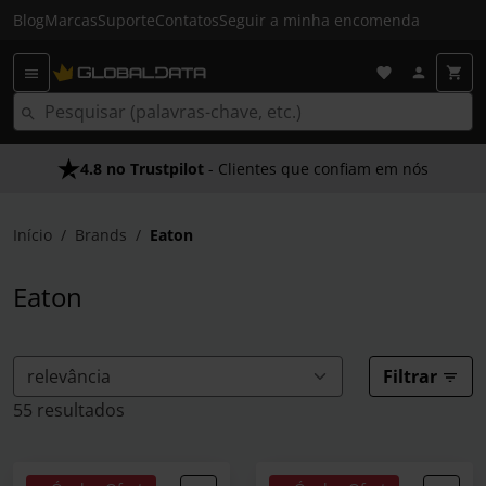
Blog
Marcas
Suporte
Contatos
Seguir a minha encomenda
4.8 no Trustpilot
Envio Gratuito em 24 HRS
- Clientes que confiam em nós
- Acima dos 50€
Início
Brands
Eaton
Eaton
Filtrar
55 resultados