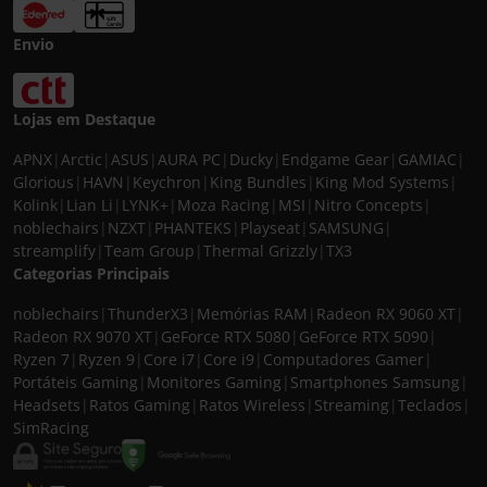
Envio
Lojas em Destaque
APNX
|
Arctic
|
ASUS
|
AURA PC
|
Ducky
|
Endgame Gear
|
GAMIAC
|
Glorious
|
HAVN
|
Keychron
|
King Bundles
|
King Mod Systems
|
Kolink
|
Lian Li
|
LYNK+
|
Moza Racing
|
MSI
|
Nitro Concepts
|
noblechairs
|
NZXT
|
PHANTEKS
|
Playseat
|
SAMSUNG
|
streamplify
|
Team Group
|
Thermal Grizzly
|
TX3
Categorias Principais
noblechairs
|
ThunderX3
|
Memórias RAM
|
Radeon RX 9060 XT
|
Radeon RX 9070 XT
|
GeForce RTX 5080
|
GeForce RTX 5090
|
Ryzen 7
|
Ryzen 9
|
Core i7
|
Core i9
|
Computadores Gamer
|
Portáteis Gaming
|
Monitores Gaming
|
Smartphones Samsung
|
Headsets
|
Ratos Gaming
|
Ratos Wireless
|
Streaming
|
Teclados
|
SimRacing