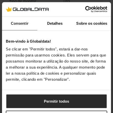
Tipo de monitor
LED
Condições ambientais
Consentir
Detalhes
Sobre os cookies
Temperatura de
0 - 40 °C
funcionamento (T-T)
Bem-vindo à Globaldata!
Se clicar em "Permitir todos", estará a dar-nos
Aprovação regulamentar
permissão para usarmos cookies. Eles servem para que
possamos monitorar a utilização do nosso site, de forma
Conformidade com Resíduos
Sim
de Equipamentos Eléctricos e
a melhorar a sua experiência. A qualquer momento pode
Electrónicos (WEEE)
ler a nossa política de cookies e personalizar quais
permite, clicando em "Personalizar".
Certificados de conformidade
CB, CE, RoHS, WEEE
Certificação
IEC/EN 62040-1 IEC/EN
62040-2 IEC/EN 62040-3
Permitir todos
CE UKCA Ukr Cm