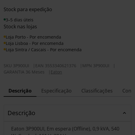
Stock para expedição
3–5 dias úteis
Stock nas lojas
Loja Porto - Por encomenda
Loja Lisboa - Por encomenda
Loja Sintra / Cascais - Por encomenda
SKU
3P900UI
|
EAN
3553340621376
|
MPN
3P900UI
|
GARANTIA 36 Meses
|
Eaton
Descrição
Especificação
Classificações
Conf
Descrição
Eaton 3P900UI, Em espera (Offline), 0,9 kVA, 540