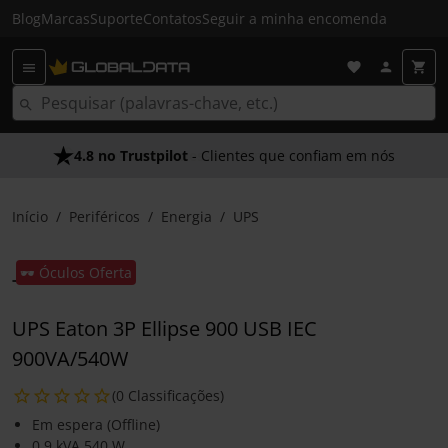
Blog
Marcas
Suporte
Contatos
Seguir a minha encomenda
4.8 no Trustpilot
- Clientes que confiam em nós
Início
Periféricos
Energia
UPS
🕶️ Óculos Oferta
UPS Eaton 3P Ellipse 900 USB IEC
900VA/540W
(0 Classificações)
Em espera (Offline)
0,9 kVA 540 W