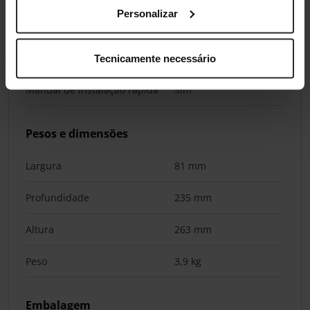
Personalizar
Conteúdo da embalagem
Cabos
Cabo USB
Tecnicamente necessário
Manual de instalação rápida
Sim
Pesos e dimensões
Largura
81 mm
Profundidade
235 mm
Altura
263 mm
Peso
3,9 kg
Embalagem