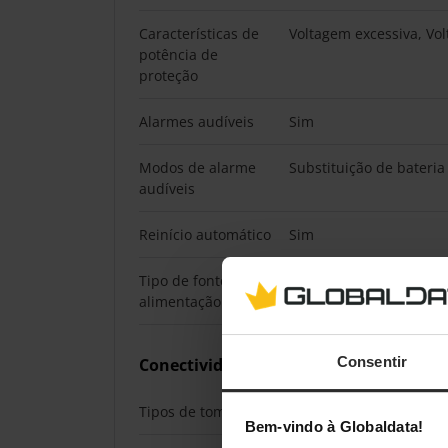
Características de
Voltagem excessiva, Vol
potência de
proteção
Alarmes audíveis
Sim
Modos de alarme
Substituição de bateria
audíveis
Reinício automático
Sim
Tipo de fonte de
AC
alimentação
Consentir
Conectividade
Tipos de tomada AC
Tipo F
Bem-vindo à Globaldata!