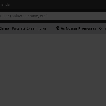
omenda
Klarna
- Paga até 3x sem juros
As Nossas Promessas
- O melhor at