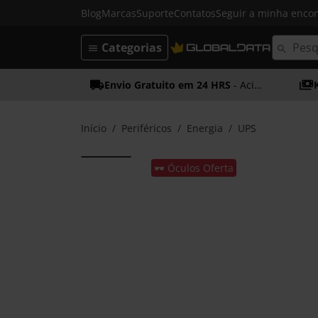
Blog
Marcas
Suporte
Contatos
Seguir a minha enc
Categorias
Envio Gratuito em 24 HRS
- Acima dos 50€
Início
Periféricos
Energia
UPS
🕶️ Óculos Oferta