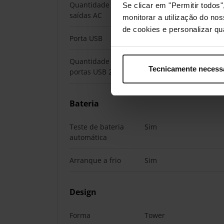
Quantidade de
2 tomada(s) CA
Se clicar em "Permitir todo
saídas AC
monitorar a utilização do no
de cookies e personalizar qu
Porta USB
Sim
Quantidade de
1
Tecnicamente necess
portas USB 2.0
Bateria
Teste de bateria
Sim
automática
Arranque a frio
Sim
Design
Forma
Tower