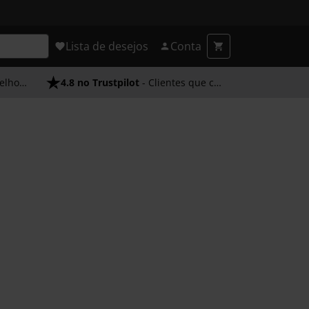
Lista de desejos
Conta
endimento
4.8 no Trustpilot
- Clientes que confiam em nós