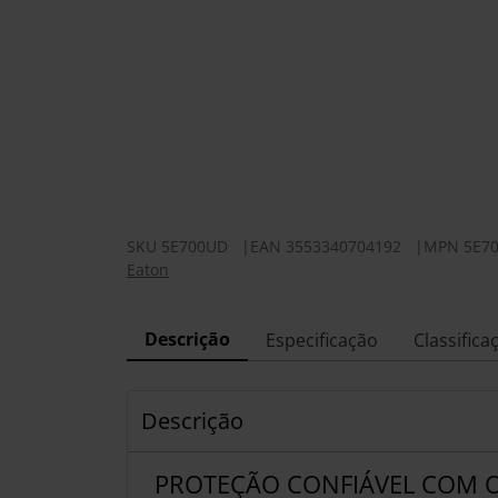
SKU
5E700UD
|
EAN
3553340704192
|
MPN
5E7
Eaton
Descrição
Especificação
Classifica
Descrição
PROTEÇÃO CONFIÁVEL COM 