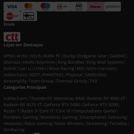
Envio
Lojas em Destaque
APNX
|
Arctic
|
ASUS
|
AURA PC
|
Ducky
|
Endgame Gear
|
GAMIAC
|
Glorious
|
HAVN
|
Keychron
|
King Bundles
|
King Mod Systems
|
Kolink
|
Lian Li
|
LYNK+
|
Moza Racing
|
MSI
|
Nitro Concepts
|
noblechairs
|
NZXT
|
PHANTEKS
|
Playseat
|
SAMSUNG
|
streamplify
|
Team Group
|
Thermal Grizzly
|
TX3
Categorias Principais
noblechairs
|
ThunderX3
|
Memórias RAM
|
Radeon RX 9060 XT
|
Radeon RX 9070 XT
|
GeForce RTX 5080
|
GeForce RTX 5090
|
Ryzen 7
|
Ryzen 9
|
Core i7
|
Core i9
|
Computadores Gamer
|
Portáteis Gaming
|
Monitores Gaming
|
Smartphones Samsung
|
Headsets
|
Ratos Gaming
|
Ratos Wireless
|
Streaming
|
Teclados
|
SimRacing