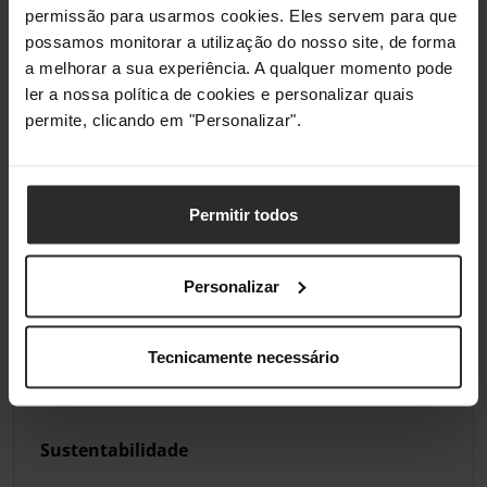
permissão para usarmos cookies. Eles servem para que
Condições ambientais
possamos monitorar a utilização do nosso site, de forma
a melhorar a sua experiência. A qualquer momento pode
Temperatura
0 - 40 °C
ler a nossa política de cookies e personalizar quais
de
funcionamento
permite, clicando em "Personalizar".
(T-T)
Aprovação regulamentar
Permitir todos
Certificados de
Diretiva de Baixa Tensão (LVD), RoHS,
conformidade
WEEE
Personalizar
Certificação
EN IEC 62040-1:2019; EN 62040-
Tecnicamente necessário
2:2006; IEC 62040-2: 2016, IEC 62040-
3: 2021; CE; EAC; UKCA; Cm; Ukr
Sustentabilidade