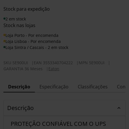
Stock para expedição
2 em stock
Stock nas lojas
Loja Porto - Por encomenda
Loja Lisboa - Por encomenda
Loja Sintra / Cascais - 2 em stock
SKU
5E900UI
|
EAN
3553340704222
|
MPN
5E900UI
|
GARANTIA 36 Meses
|
Eaton
Descrição
Especificação
Classificações
Conf
Descrição
PROTEÇÃO CONFIÁVEL COM O UPS