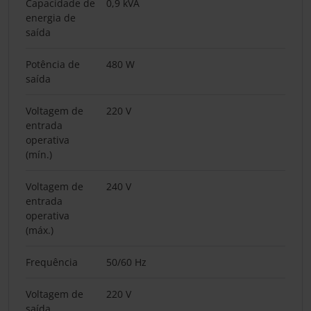
Capacidade de
0,9 kVA
energia de
saída
Potência de
480 W
saída
Voltagem de
220 V
entrada
operativa
(mín.)
Voltagem de
240 V
entrada
operativa
(máx.)
Frequência
50/60 Hz
Voltagem de
220 V
saída