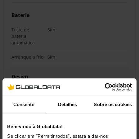
Bateria
Teste de
Sim
bateria
automática
Arranque a frio
Sim
Design
Forma
Tower
Consentir
Detalhes
Sobre os cookies
Cor do produto
Preto
Tipo de
Botões
controlo
Bem-vindo à Globaldata!
Se clicar em "Permitir todos", estará a dar-nos