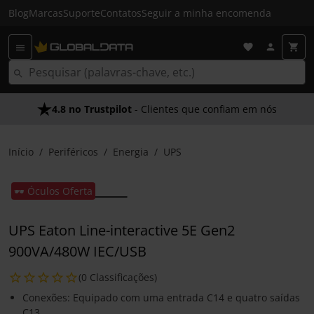
Blog
Marcas
Suporte
Contatos
Seguir a minha encomenda
4.8 no Trustpilot
- Clientes que confiam em nós
Início
Periféricos
Energia
UPS
🕶️ Óculos Oferta
UPS Eaton Line-interactive 5E Gen2
900VA/480W IEC/USB
(0 Classificações)
Conexões: Equipado com uma entrada C14 e quatro saídas
C13